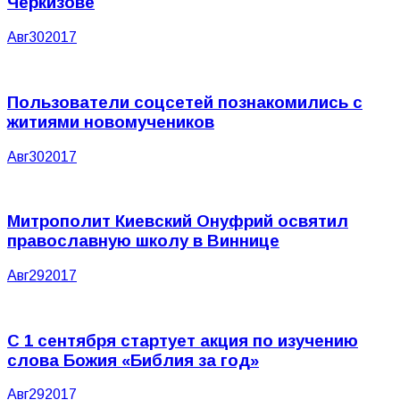
Черкизове
Авг
30
2017
Пользователи соцсетей познакомились с
житиями новомучеников
Авг
30
2017
Митрополит Киевский Онуфрий освятил
православную школу в Виннице
Авг
29
2017
С 1 сентября стартует акция по изучению
слова Божия «Библия за год»
Авг
29
2017