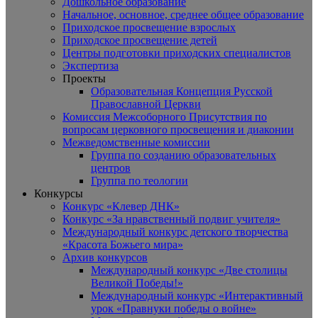
Дошкольное образование
Начальное, основное, среднее общее образование
Приходское просвещение взрослых
Приходское просвещение детей
Центры подготовки приходских специалистов
Экспертиза
Проекты
Образовательная Концепция Русской
Православной Церкви
Комиссия Межсоборного Присутствия по
вопросам церковного просвещения и диаконии
Межведомственные комиссии
Группа по созданию образовательных
центров
Группа по теологии
Конкурсы
Конкурс «Клевер ДНК»
Конкурс «За нравственный подвиг учителя»
Международный конкурс детского творчества
«Красота Божьего мира»
Архив конкурсов
Международный конкурс «Две столицы
Великой Победы!»
Международный конкурс «Интерактивный
урок «Правнуки победы о войне»