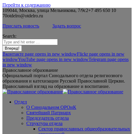
Перейти к содержанию
109044, Москва, улица Мельникова, 7/9с2
+7 495 650 10
70
otdelro@otdelro.ru
Прислать новость
Задать вопрос
Search:
Вконтакте page opens in new window
Flickr page opens in new
window
YouTube page opens in new window
Telegram page opens
in new window
Православное образование
Официальный портал Синодального отдела религиозного
образования и катехизации Русской Православной Церкви.
Православный взгляд на образование и воспитание.
Отдел
О Синодальном ОРОиК
Святейший Патриарх
Председатель отдела
Структура отдела
Сектор православных общеобразовательных