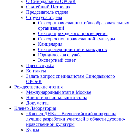
О Синодальном ОРОиК
Святейший Патриарх
Председатель отдела
Структура отдела
Сектор православных общеобразовательных
организаций
Сектор приходского просвещения
Сектор основ православной культуры
Канцелярия
Сектор мероприятий и конкурсов
Юридическая служба
Экспертный совет
Пресс-служба
Контакты
Задать вопрос специалистам Синодального
ОРОиК
Рождественские чтения
Международный этап в Москве
Новости регионального этапа
Документы
Клевер Лаборатория
«Клевер ДНК» – Всероссийский конкурс на
лучшие разработки учителей в области духовно-
нравственной культуры
Курсы