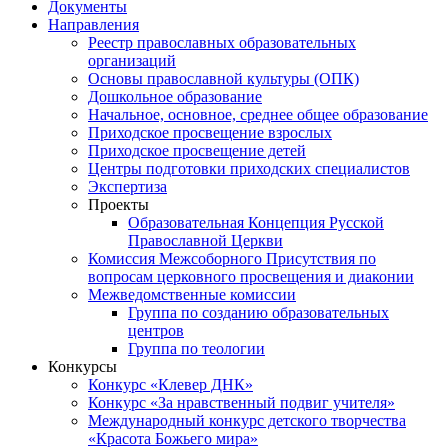
Документы
Направления
Реестр православных образовательных
организаций
Основы православной культуры (ОПК)
Дошкольное образование
Начальное, основное, среднее общее образование
Приходское просвещение взрослых
Приходское просвещение детей
Центры подготовки приходских специалистов
Экспертиза
Проекты
Образовательная Концепция Русской
Православной Церкви
Комиссия Межсоборного Присутствия по
вопросам церковного просвещения и диаконии
Межведомственные комиссии
Группа по созданию образовательных
центров
Группа по теологии
Конкурсы
Конкурс «Клевер ДНК»
Конкурс «За нравственный подвиг учителя»
Международный конкурс детского творчества
«Красота Божьего мира»