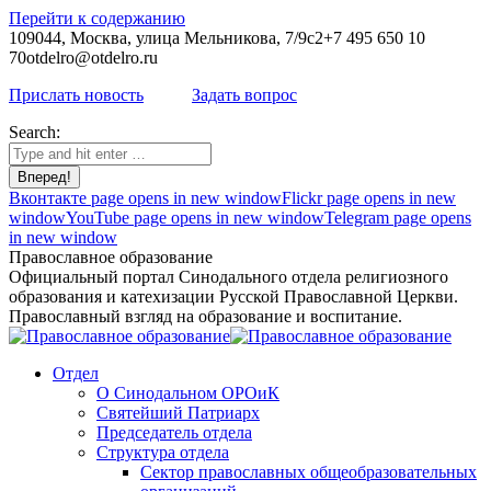
Перейти к содержанию
109044, Москва, улица Мельникова, 7/9с2
+7 495 650 10
70
otdelro@otdelro.ru
Прислать новость
Задать вопрос
Search:
Вконтакте page opens in new window
Flickr page opens in new
window
YouTube page opens in new window
Telegram page opens
in new window
Православное образование
Официальный портал Синодального отдела религиозного
образования и катехизации Русской Православной Церкви.
Православный взгляд на образование и воспитание.
Отдел
О Синодальном ОРОиК
Святейший Патриарх
Председатель отдела
Структура отдела
Сектор православных общеобразовательных