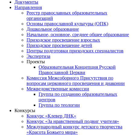
Документы
Направления
Реестр православных образовательных
организаций
Основы православной культуры (ОПК)
Дошкольное образование
Начальное, основное, среднее общее образование
Приходское просвещение взрослых
Приходское просвещение детей
Центры подготовки приходских специалистов
Экспертиза
Проекты
Образовательная Концепция Русской
Православной Церкви
Комиссия Межсоборного Присутствия по
вопросам церковного просвещения и диаконии
Межведомственные комиссии
Группа по созданию образовательных
центров
Группа по теологии
Конкурсы
Конкурс «Клевер ДНК»
Конкурс «За нравственный подвиг учителя»
Международный конкурс детского творчества
«Красота Божьего мира»