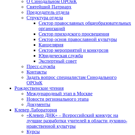
О Синодальном ОРОиК
Святейший Патриарх
Председатель отдела
Структура отдела
Сектор православных общеобразовательных
организаций
Сектор приходского просвещения
Сектор основ православной культуры
Канцелярия
Сектор мероприятий и конкурсов
Юридическая служба
Экспертный совет
Пресс-служба
Контакты
Задать вопрос специалистам Синодального
ОРОиК
Рождественские чтения
Международный этап в Москве
Новости регионального этапа
Документы
Клевер Лаборатория
«Клевер ДНК» – Всероссийский конкурс на
лучшие разработки учителей в области духовно-
нравственной культуры
Курсы