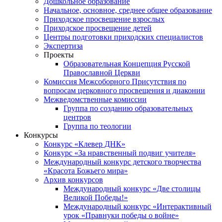
Дошкольное образование
Начальное, основное, среднее общее образование
Приходское просвещение взрослых
Приходское просвещение детей
Центры подготовки приходских специалистов
Экспертиза
Проекты
Образовательная Концепция Русской
Православной Церкви
Комиссия Межсоборного Присутствия по
вопросам церковного просвещения и диаконии
Межведомственные комиссии
Группа по созданию образовательных
центров
Группа по теологии
Конкурсы
Конкурс «Клевер ДНК»
Конкурс «За нравственный подвиг учителя»
Международный конкурс детского творчества
«Красота Божьего мира»
Архив конкурсов
Международный конкурс «Две столицы
Великой Победы!»
Международный конкурс «Интерактивный
урок «Правнуки победы о войне»