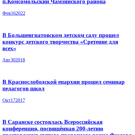
п.Комсомольский Чамзинского района
Фев
16
2022
В Большеигнатовском детском саду прошел
конкурс детского творчества «Сретение для
всех»
Авг
30
2018
В Краснослободской епархии прошел семинар
педагогов школ
Окт
17
2017
В Саранске состоялась Всероссийская
конференция, посвящённая 200-летию