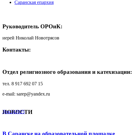
Саранская епархия
Руководитель ОРОиК:
иерей Николай Новотрясов
Контакты:
Отдел религиозного образования и катехизации:
тел. 8 917 692 07 15
e-mail: sarep@yandex.ru
НОВОСТИ
Дек
24
2025
В Саранске на образовательной площадке