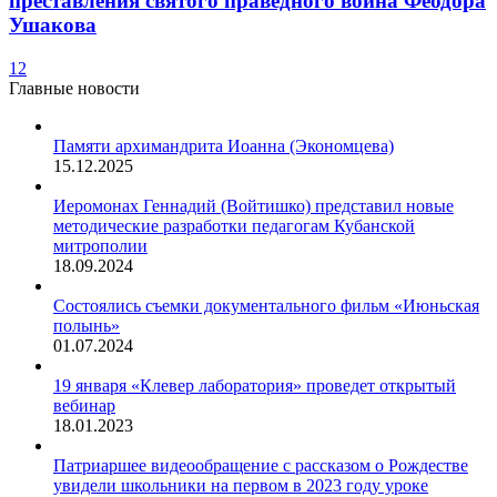
преставления святого праведного воина Феодора
Ушакова
1
2
Главные новости
Памяти архимандрита Иоанна (Экономцева)
15.12.2025
Иеромонах Геннадий (Войтишко) представил новые
методические разработки педагогам Кубанской
митрополии
18.09.2024
Состоялись съемки документального фильм «Июньская
полынь»
01.07.2024
19 января «Клевер лаборатория» проведет открытый
вебинар
18.01.2023
Патриаршее видеообращение с рассказом о Рождестве
увидели школьники на первом в 2023 году уроке