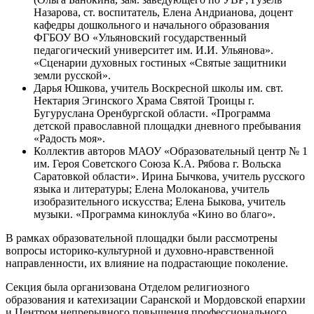
Назарова, ст. воспитатель, Елена Андрианова, доцент
кафедры дошкольного и начального образования
ФГБОУ ВО «Ульяновский государственный
педагогический университет им. И.И. Ульянова».
«Сценарии духовных гостиных «Святые защитники
земли русской».
Дарья Юшкова, учитель Воскресной школы им. свт.
Нектария Эгинского Храма Святой Троицы г.
Бугуруслана Оренбургской области. «Программа
детской православной площадки дневного пребывания
«Радость моя».
Коллектив авторов МАОУ «Образовательный центр № 1
им. Героя Советского Союза К.А. Рябова г. Вольска
Саратовкой области». Ирина Бычкова, учитель русского
языка и литературы; Елена Молоканова, учитель
изобразительного искусства; Елена Быкова, учитель
музыки. «Программа киноклуба «Кино во благо».
В рамках образовательной площадки были рассмотрены
вопросы историко-культурной и духовно-нравственной
направленности, их влияние на подрастающие поколение.
Секция была организована Отделом религиозного
образования и катехизации Саранской и Мордовской епархии
и Центром непрерывного повышения профессионального