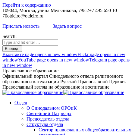
Перейти к содержанию
109044, Москва, улица Мельникова, 7/9с2
+7 495 650 10
70
otdelro@otdelro.ru
Прислать новость
Задать вопрос
Search:
Вконтакте page opens in new window
Flickr page opens in new
window
YouTube page opens in new window
Telegram page opens
in new window
Православное образование
Официальный портал Синодального отдела религиозного
образования и катехизации Русской Православной Церкви.
Православный взгляд на образование и воспитание.
Отдел
О Синодальном ОРОиК
Святейший Патриарх
Председатель отдела
Структура отдела
Сектор православных общеобразовательных