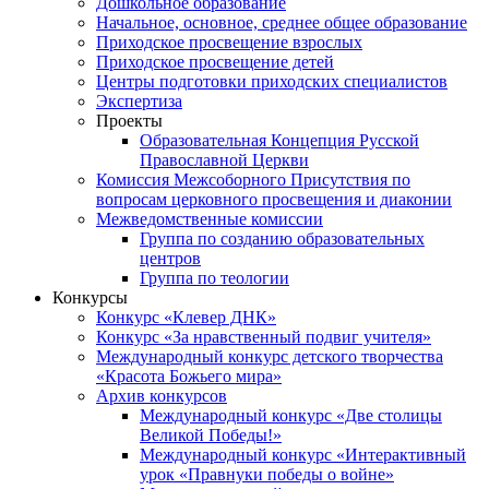
Дошкольное образование
Начальное, основное, среднее общее образование
Приходское просвещение взрослых
Приходское просвещение детей
Центры подготовки приходских специалистов
Экспертиза
Проекты
Образовательная Концепция Русской
Православной Церкви
Комиссия Межсоборного Присутствия по
вопросам церковного просвещения и диаконии
Межведомственные комиссии
Группа по созданию образовательных
центров
Группа по теологии
Конкурсы
Конкурс «Клевер ДНК»
Конкурс «За нравственный подвиг учителя»
Международный конкурс детского творчества
«Красота Божьего мира»
Архив конкурсов
Международный конкурс «Две столицы
Великой Победы!»
Международный конкурс «Интерактивный
урок «Правнуки победы о войне»