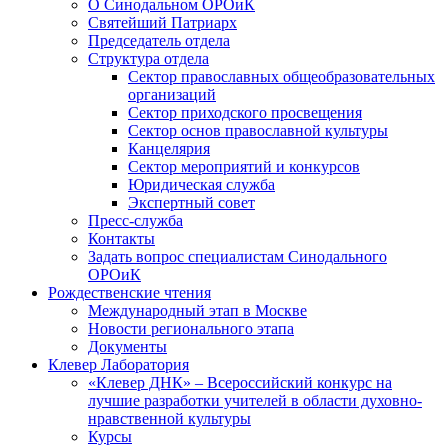
О Синодальном ОРОиК
Святейший Патриарх
Председатель отдела
Структура отдела
Сектор православных общеобразовательных
организаций
Сектор приходского просвещения
Сектор основ православной культуры
Канцелярия
Сектор мероприятий и конкурсов
Юридическая служба
Экспертный совет
Пресс-служба
Контакты
Задать вопрос специалистам Синодального
ОРОиК
Рождественские чтения
Международный этап в Москве
Новости регионального этапа
Документы
Клевер Лаборатория
«Клевер ДНК» – Всероссийский конкурс на
лучшие разработки учителей в области духовно-
нравственной культуры
Курсы