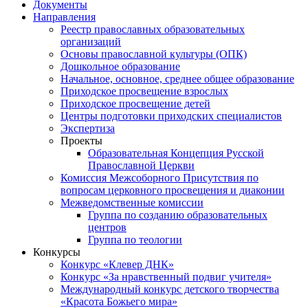
Документы
Направления
Реестр православных образовательных
организаций
Основы православной культуры (ОПК)
Дошкольное образование
Начальное, основное, среднее общее образование
Приходское просвещение взрослых
Приходское просвещение детей
Центры подготовки приходских специалистов
Экспертиза
Проекты
Образовательная Концепция Русской
Православной Церкви
Комиссия Межсоборного Присутствия по
вопросам церковного просвещения и диаконии
Межведомственные комиссии
Группа по созданию образовательных
центров
Группа по теологии
Конкурсы
Конкурс «Клевер ДНК»
Конкурс «За нравственный подвиг учителя»
Международный конкурс детского творчества
«Красота Божьего мира»