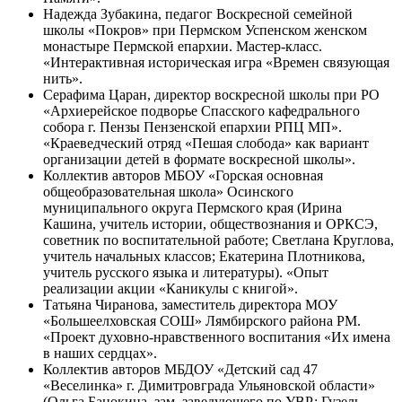
Надежда Зубакина, педагог Воскресной семейной
школы «Покров» при Пермском Успенском женском
монастыре Пермской епархии. Мастер-класс.
«Интерактивная историческая игра «Времен связующая
нить».
Серафима Царан, директор воскресной школы при РО
«Архиерейское подворье Спасского кафедрального
собора г. Пензы Пензенской епархии РПЦ МП».
«Краеведческий отряд «Пешая слобода» как вариант
организации детей в формате воскресной школы».
Коллектив авторов МБОУ «Горская основная
общеобразовательная школа» Осинского
муниципального округа Пермского края (Ирина
Кашина, учитель истории, обществознания и ОРКСЭ,
советник по воспитательной работе; Светлана Круглова,
учитель начальных классов; Екатерина Плотникова,
учитель русского языка и литературы). «Опыт
реализации акции «Каникулы с книгой».
Татьяна Чиранова, заместитель директора МОУ
«Большеелховская СОШ» Лямбирского района РМ.
«Проект духовно-нравственного воспитания «Их имена
в наших сердцах».
Коллектив авторов МБДОУ «Детский сад 47
«Веселинка» г. Димитровграда Ульяновской области»
(Ольга Банокина, зам. заведующего по УВР; Гузель