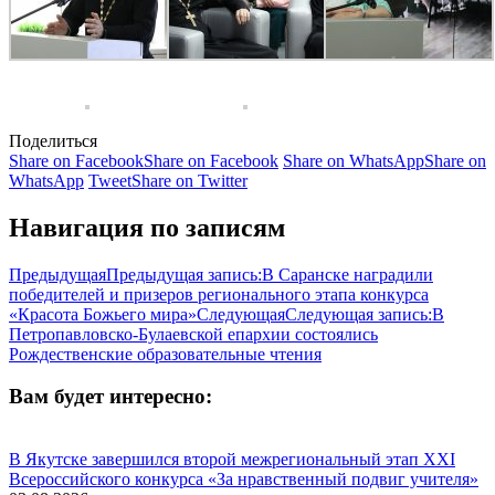
Поделиться
Share on Facebook
Share on Facebook
Share on WhatsApp
Share on
WhatsApp
Tweet
Share on Twitter
Навигация по записям
Предыдущая
Предыдущая запись:
В Саранске наградили
победителей и призеров регионального этапа конкурса
«Красота Божьего мира»
Следующая
Следующая запись:
В
Петропавловско-Булаевской епархии состоялись
Рождественские образовательные чтения
Вам будет интересно:
В Якутске завершился второй межрегиональный этап XXI
Всероссийского конкурса «За нравственный подвиг учителя»