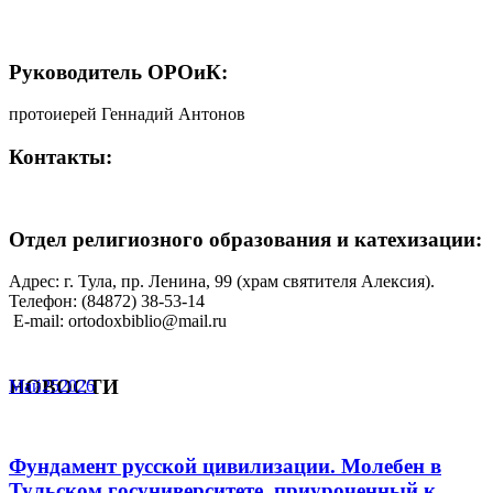
Руководитель ОРОиК:
протоиерей Геннадий Антонов
Контакты:
Отдел религиозного образования и катехизации:
Адрес: г. Тула, пр. Ленина, 99 (храм святителя Алексия).
Телефон: (84872) 38-53-14
E-mail: ortodoxbiblio@mail.ru
НОВОСТИ
Май
25
2026
Фундамент русской цивилизации. Молебен в
Тульском госуниверситете, приуроченный к