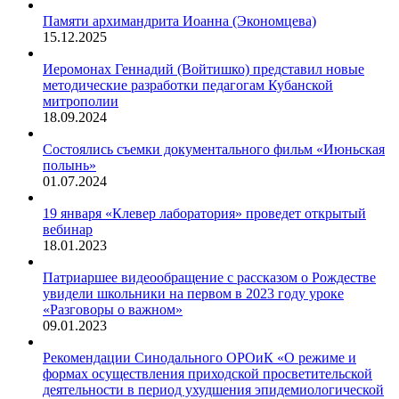
Памяти архимандрита Иоанна (Экономцева)
15.12.2025
Иеромонах Геннадий (Войтишко) представил новые
методические разработки педагогам Кубанской
митрополии
18.09.2024
Состоялись съемки документального фильм «Июньская
полынь»
01.07.2024
19 января «Клевер лаборатория» проведет открытый
вебинар
18.01.2023
Патриаршее видеообращение с рассказом о Рождестве
увидели школьники на первом в 2023 году уроке
«Разговоры о важном»
09.01.2023
Рекомендации Синодального ОРОиК «О режиме и
формах осуществления приходской просветительской
деятельности в период ухудшения эпидемиологической