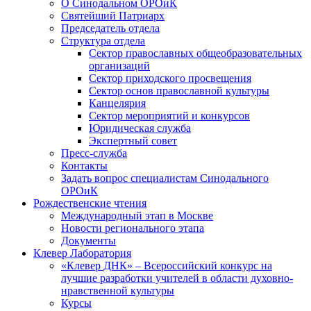
О Синодальном ОРОиК
Святейший Патриарх
Председатель отдела
Структура отдела
Сектор православных общеобразовательных
организаций
Сектор приходского просвещения
Сектор основ православной культуры
Канцелярия
Сектор мероприятий и конкурсов
Юридическая служба
Экспертный совет
Пресс-служба
Контакты
Задать вопрос специалистам Синодального
ОРОиК
Рождественские чтения
Международный этап в Москве
Новости регионального этапа
Документы
Клевер Лаборатория
«Клевер ДНК» – Всероссийский конкурс на
лучшие разработки учителей в области духовно-
нравственной культуры
Курсы