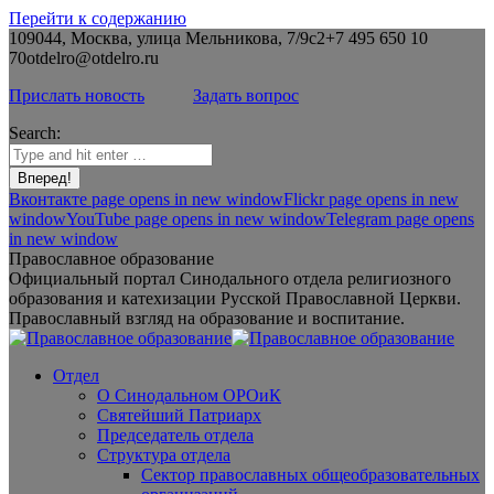
Перейти к содержанию
109044, Москва, улица Мельникова, 7/9с2
+7 495 650 10
70
otdelro@otdelro.ru
Прислать новость
Задать вопрос
Search:
Вконтакте page opens in new window
Flickr page opens in new
window
YouTube page opens in new window
Telegram page opens
in new window
Православное образование
Официальный портал Синодального отдела религиозного
образования и катехизации Русской Православной Церкви.
Православный взгляд на образование и воспитание.
Отдел
О Синодальном ОРОиК
Святейший Патриарх
Председатель отдела
Структура отдела
Сектор православных общеобразовательных