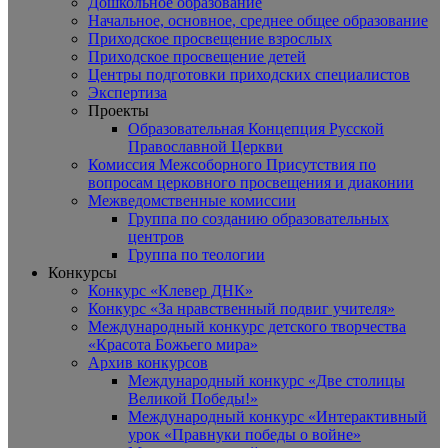
Дошкольное образование
Начальное, основное, среднее общее образование
Приходское просвещение взрослых
Приходское просвещение детей
Центры подготовки приходских специалистов
Экспертиза
Проекты
Образовательная Концепция Русской
Православной Церкви
Комиссия Межсоборного Присутствия по
вопросам церковного просвещения и диаконии
Межведомственные комиссии
Группа по созданию образовательных
центров
Группа по теологии
Конкурсы
Конкурс «Клевер ДНК»
Конкурс «За нравственный подвиг учителя»
Международный конкурс детского творчества
«Красота Божьего мира»
Архив конкурсов
Международный конкурс «Две столицы
Великой Победы!»
Международный конкурс «Интерактивный
урок «Правнуки победы о войне»