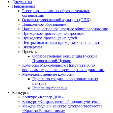
Документы
Направления
Реестр православных образовательных
организаций
Основы православной культуры (ОПК)
Дошкольное образование
Начальное, основное, среднее общее образование
Приходское просвещение взрослых
Приходское просвещение детей
Центры подготовки приходских специалистов
Экспертиза
Проекты
Образовательная Концепция Русской
Православной Церкви
Комиссия Межсоборного Присутствия по
вопросам церковного просвещения и диаконии
Межведомственные комиссии
Группа по созданию образовательных
центров
Группа по теологии
Конкурсы
Конкурс «Клевер ДНК»
Конкурс «За нравственный подвиг учителя»
Международный конкурс детского творчества
«Красота Божьего мира»