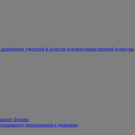
разработки учителей в области духовно-нравственной культуры
лавной Церкви
церковного просвещения и диаконии