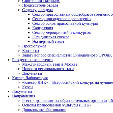
Святейший Патриарх
Председатель отдела
Структура отдела
Сектор православных общеобразовательных 
Сектор приходского просвещения
Сектор основ православной культуры
Канцелярия
Сектор мероприятий и конкурсов
Юридическая служба
Экспертный совет
Пресс-служба
Контакты
Задать вопрос специалистам Синодального ОРОиК
Рождественские чтения
Международный этап в Москве
Новости регионального этапа
Документы
Клевер Лаборатория
«Клевер ДНК» – Всероссийский конкурс на лучшие 
Курсы
Документы
Направления
Реестр православных образовательных организаций
Основы православной культуры (ОПК)
Дошкольное образование