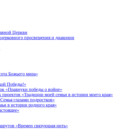
лавной Церкви
церковного просвещения и диаконии
в
сота Божьего мира»
кой Победы!»
к «Правнуки победы о войне»
 проектов «Традиции моей семьи в истории моего края»
Семья глазами подростков»
ьи в истории родного края»
астоящее»
ршрутов «Времен связующая нить»