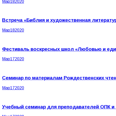
Мар
18
2020
Встреча «Библия и художественная литерату
Мар
18
2020
Фестиваль воскресных школ «Любовью и еди
Мар
17
2020
Семинар по материалам Рождественских чтен
Мар
17
2020
Учебный семинар для преподавателей ОПК и