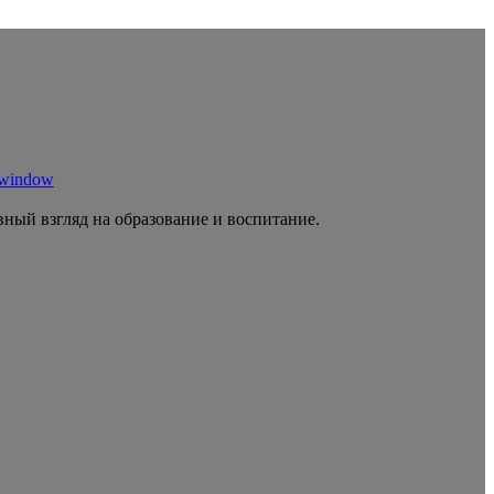
 window
ный взгляд на образование и воспитание.