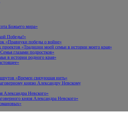
в
сота Божьего мира»
кой Победы!»
к «Правнуки победы о войне»
 проектов «Традиции моей семьи в истории моего края»
Семья глазами подростков»
ьи в истории родного края»
астоящее»
ршрутов «Времен связующая нить»
лаговерному князю Александру Невскому
зя Александра Невского»
говерного князя Александра Невского»
Романовых»