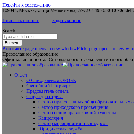
Перейти к содержанию
109044, Москва, улица Мельникова, 7/9с2
+7 495 650 10 70
otdelr
Прислать новость
Задать вопрос
Search:
Вконтакте page opens in new window
Flickr page opens in new wi
Православное образование
Официальный портал Синодального отдела религиозного образ
Отдел
О Синодальном ОРОиК
Святейший Патриарх
Председатель отдела
Структура отдела
Сектор православных общеобразовательных 
Сектор приходского просвещения
Сектор основ православной культуры
Канцелярия
Сектор мероприятий и конкурсов
Юридическая служба