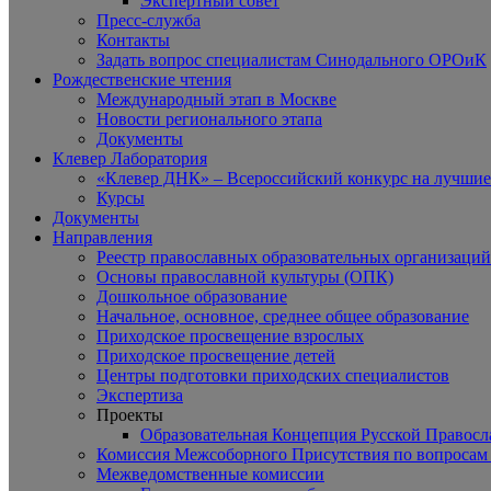
Экспертный совет
Пресс-служба
Контакты
Задать вопрос специалистам Синодального ОРОиК
Рождественские чтения
Международный этап в Москве
Новости регионального этапа
Документы
Клевер Лаборатория
«Клевер ДНК» – Всероссийский конкурс на лучшие 
Курсы
Документы
Направления
Реестр православных образовательных организаций
Основы православной культуры (ОПК)
Дошкольное образование
Начальное, основное, среднее общее образование
Приходское просвещение взрослых
Приходское просвещение детей
Центры подготовки приходских специалистов
Экспертиза
Проекты
Образовательная Концепция Русской Правос
Комиссия Межсоборного Присутствия по вопросам 
Межведомственные комиссии