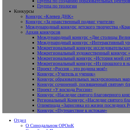
Группа по созданию образовательных центро
Группа по теологии
Конкурсы
Конкурс «Клевер ДНК»
Конкурс «За нравственный подвиг учителя»
Международный конкурс детского творчества «Кра
Архив конкурсов
Международный конкурс «Две столицы Вели
Международный конкурс «Интерактивный уро
Межрегиональный конкурс исследовательских
Межрегиональный художественный конкурс «
Межрегиональный конкурс «История моей сем
Межрегиональный конкурс «Из прошлого в н
Проект «Россия – это родина моя!»
Конкурс «Учитель и ученик»
Конкурс образовательных экскурсионных ма
Конкурс сочинений, посвященный святому б
Проект «У восхода России»
Конкурс «Наследие святого благоверного кня
Региональный Конкурс «Наследие святого бла
Олимпиада «Зарисовка из жизни последних 
Конкурс «Путешествие к истокам»
Отдел
О Синодальном ОРОиК