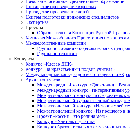
Начальное, основное, среднее общее образование
Приходское просвещение взрослых
Приходское просвещение детей
Центры подготовки приходских специалистов
Экспертиза
Проекты
Образовательная Концепция Русской Правос
Комиссия Межсоборного Присутствия по вопросам 
Межведомственные комиссии
Группа по созданию образовательных центро
Группа по теологии
Конкурсы
Конкурс «Клевер ДНК»
Конкурс «За нравственный подвиг учителя»
Международный конкурс детского творчества «Кра
Архив конкурсов
Международный конкурс «Две столицы Вели
Международный конкурс «Интерактивный уро
Межрегиональный конкурс исследовательских
Межрегиональный художественный конкурс «
Межрегиональный конкурс «История моей сем
Межрегиональный конкурс «Из прошлого в н
Проект «Россия – это родина моя!»
Конкурс «Учитель и ученик»
Конкурс образовательных экскурсионных ма