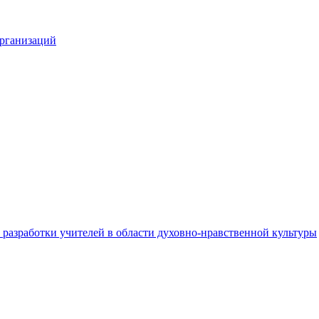
организаций
разработки учителей в области духовно-нравственной культуры