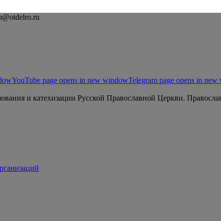
o@otdelro.ru
ndow
YouTube page opens in new window
Telegram page opens in new
ования и катехизации Русской Православной Церкви. Православ
организаций