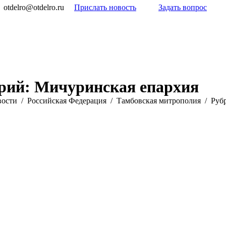
otdelro@otdelro.ru
Прислать новость
Задать вопрос
орий:
Мичуринская епархия
вости
Российская Федерация
Тамбовская митрополия
Руб