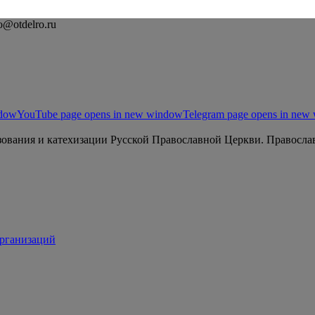
o@otdelro.ru
ndow
YouTube page opens in new window
Telegram page opens in new
ования и катехизации Русской Православной Церкви. Православ
организаций