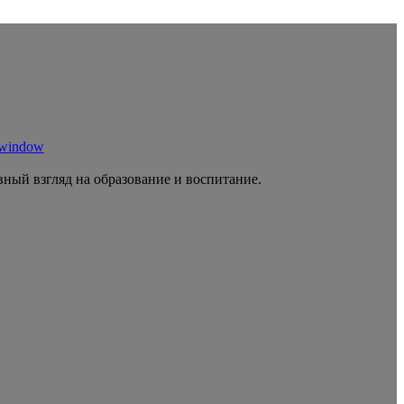
 window
ный взгляд на образование и воспитание.