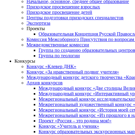
Начальное, основное, среднее общее образование
Приходское просвещение взрослых
Приходское просвещение детей
Центры подготовки приходских специалистов
Экспертиза
Проекты
Образовательная Концепция Русской Правос
Комиссия Межсоборного Присутствия по вопросам 
Межведомственные комиссии
Группа по созданию образовательных центро
Группа по теологии
Конкурсы
Конкурс «Клевер ДНК»
Конкурс «За нравственный подвиг учителя»
Международный конкурс детского творчества «Кра
Архив конкурсов
Международный конкурс «Две столицы Вели
Международный конкурс «Интерактивный уро
Межрегиональный конкурс исследовательских
Межрегиональный художественный конкурс «
Межрегиональный конкурс «История моей сем
Межрегиональный конкурс «Из прошлого в н
Проект «Россия – это родина моя!»
Конкурс «Учитель и ученик»
Конкурс образовательных экскурсионных ма