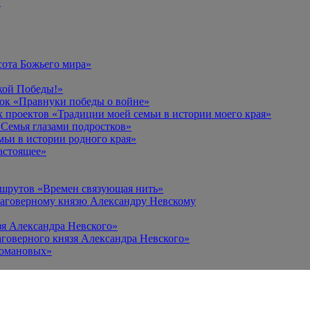
в
сота Божьего мира»
кой Победы!»
к «Правнуки победы о войне»
 проектов «Традиции моей семьи в истории моего края»
Семья глазами подростков»
ьи в истории родного края»
астоящее»
ршрутов «Времен связующая нить»
лаговерному князю Александру Невскому
зя Александра Невского»
говерного князя Александра Невского»
Романовых»