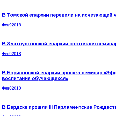
В Томской епархии перевели на исчезающий 
Фев
9
2018
В Златоустовской епархии состоялся семина
Фев
9
2018
В Борисовской епархии прошёл семинар «Эф
воспитания обучающихся»
Фев
8
2018
В Бердске прошли III Парламентские Рождест