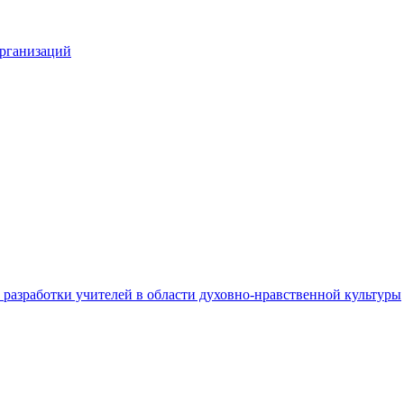
организаций
разработки учителей в области духовно-нравственной культуры