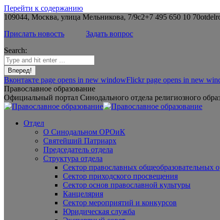
Перейти к содержанию
109044, Москва, улица Мельникова, 7/9с2
+7 495 650 10 70
otdelr
Прислать новость
Задать вопрос
Search:
Вконтакте page opens in new window
Flickr page opens in new wi
Православное образование
Официальный портал Синодального отдела религиозного образ
Отдел
О Синодальном ОРОиК
Святейший Патриарх
Председатель отдела
Структура отдела
Сектор православных общеобразовательных 
Сектор приходского просвещения
Сектор основ православной культуры
Канцелярия
Сектор мероприятий и конкурсов
Юридическая служба