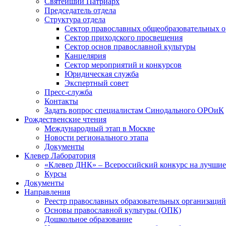
Святейший Патриарх
Председатель отдела
Структура отдела
Сектор православных общеобразовательных 
Сектор приходского просвещения
Сектор основ православной культуры
Канцелярия
Сектор мероприятий и конкурсов
Юридическая служба
Экспертный совет
Пресс-служба
Контакты
Задать вопрос специалистам Синодального ОРОиК
Рождественские чтения
Международный этап в Москве
Новости регионального этапа
Документы
Клевер Лаборатория
«Клевер ДНК» – Всероссийский конкурс на лучшие 
Курсы
Документы
Направления
Реестр православных образовательных организаций
Основы православной культуры (ОПК)
Дошкольное образование