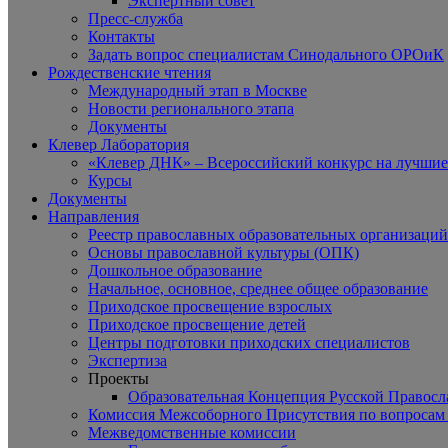
Экспертный совет
Пресс-служба
Контакты
Задать вопрос специалистам Синодального ОРОиК
Рождественские чтения
Международный этап в Москве
Новости регионального этапа
Документы
Клевер Лаборатория
«Клевер ДНК» – Всероссийский конкурс на лучшие 
Курсы
Документы
Направления
Реестр православных образовательных организаций
Основы православной культуры (ОПК)
Дошкольное образование
Начальное, основное, среднее общее образование
Приходское просвещение взрослых
Приходское просвещение детей
Центры подготовки приходских специалистов
Экспертиза
Проекты
Образовательная Концепция Русской Правос
Комиссия Межсоборного Присутствия по вопросам 
Межведомственные комиссии