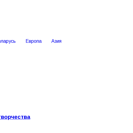
еларусь
Европа
Азия
творчества