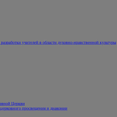
разработки учителей в области духовно-нравственной культуры
лавной Церкви
церковного просвещения и диаконии