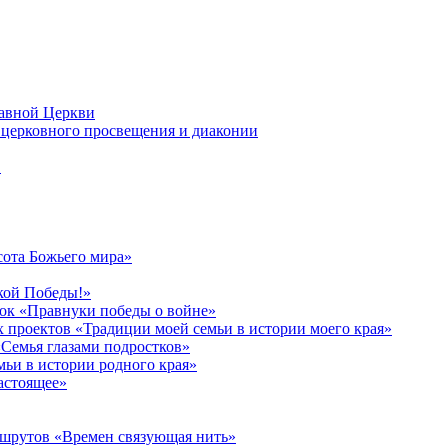
лавной Церкви
церковного просвещения и диаконии
в
сота Божьего мира»
кой Победы!»
к «Правнуки победы о войне»
 проектов «Традиции моей семьи в истории моего края»
Семья глазами подростков»
ьи в истории родного края»
астоящее»
ршрутов «Времен связующая нить»