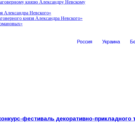
лаговерному князю Александру Невскому
зя Александра Невского»
говерного князя Александра Невского»
Романовых»
Россия
Украина
Б
конкурс-фестиваль декоративно-прикладного 