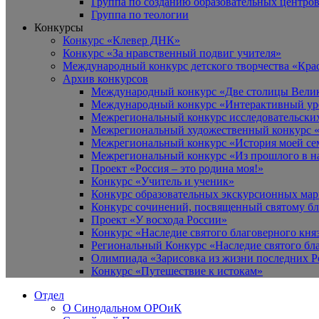
Группа по созданию образовательных центро
Группа по теологии
Конкурсы
Конкурс «Клевер ДНК»
Конкурс «За нравственный подвиг учителя»
Международный конкурс детского творчества «Кра
Архив конкурсов
Международный конкурс «Две столицы Вели
Международный конкурс «Интерактивный уро
Межрегиональный конкурс исследовательских
Межрегиональный художественный конкурс «
Межрегиональный конкурс «История моей сем
Межрегиональный конкурс «Из прошлого в н
Проект «Россия – это родина моя!»
Конкурс «Учитель и ученик»
Конкурс образовательных экскурсионных ма
Конкурс сочинений, посвященный святому б
Проект «У восхода России»
Конкурс «Наследие святого благоверного кня
Региональный Конкурс «Наследие святого бла
Олимпиада «Зарисовка из жизни последних 
Конкурс «Путешествие к истокам»
Отдел
О Синодальном ОРОиК