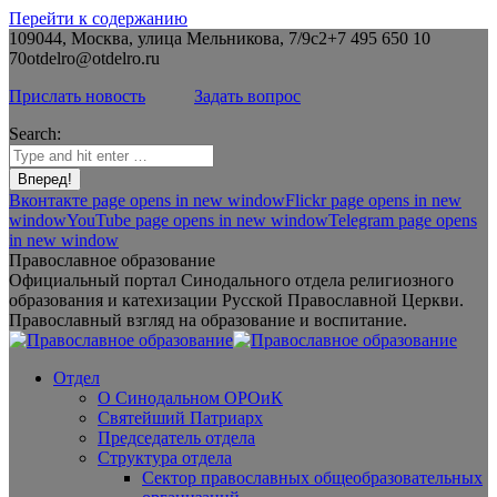
Перейти к содержанию
109044, Москва, улица Мельникова, 7/9с2
+7 495 650 10
70
otdelro@otdelro.ru
Прислать новость
Задать вопрос
Search:
Вконтакте page opens in new window
Flickr page opens in new
window
YouTube page opens in new window
Telegram page opens
in new window
Православное образование
Официальный портал Синодального отдела религиозного
образования и катехизации Русской Православной Церкви.
Православный взгляд на образование и воспитание.
Отдел
О Синодальном ОРОиК
Святейший Патриарх
Председатель отдела
Структура отдела
Сектор православных общеобразовательных