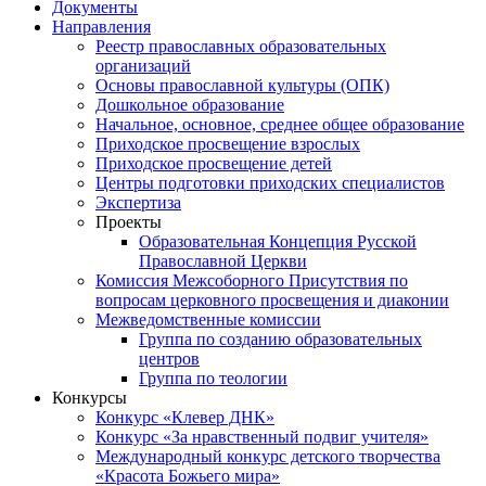
Документы
Направления
Реестр православных образовательных
организаций
Основы православной культуры (ОПК)
Дошкольное образование
Начальное, основное, среднее общее образование
Приходское просвещение взрослых
Приходское просвещение детей
Центры подготовки приходских специалистов
Экспертиза
Проекты
Образовательная Концепция Русской
Православной Церкви
Комиссия Межсоборного Присутствия по
вопросам церковного просвещения и диаконии
Межведомственные комиссии
Группа по созданию образовательных
центров
Группа по теологии
Конкурсы
Конкурс «Клевер ДНК»
Конкурс «За нравственный подвиг учителя»
Международный конкурс детского творчества
«Красота Божьего мира»