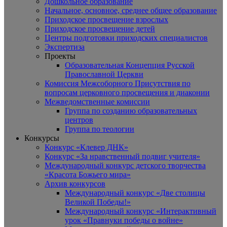
Дошкольное образование
Начальное, основное, среднее общее образование
Приходское просвещение взрослых
Приходское просвещение детей
Центры подготовки приходских специалистов
Экспертиза
Проекты
Образовательная Концепция Русской
Православной Церкви
Комиссия Межсоборного Присутствия по
вопросам церковного просвещения и диаконии
Межведомственные комиссии
Группа по созданию образовательных
центров
Группа по теологии
Конкурсы
Конкурс «Клевер ДНК»
Конкурс «За нравственный подвиг учителя»
Международный конкурс детского творчества
«Красота Божьего мира»
Архив конкурсов
Международный конкурс «Две столицы
Великой Победы!»
Международный конкурс «Интерактивный
урок «Правнуки победы о войне»