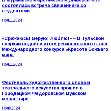
состоялась встреча священника со
студентами
Ноя
11
2024
«Сражаюсь! Верую! Люблю!» – В Тульской
епархии подвели итоги регионального этапа
Международного конкурса «Красота Божьего
мира
Ноя
11
2024
Фестиваль художественного слова и
театрального искусства прошел в
Городецком Федоровском мужском
монастыре
Ноя
8
2024