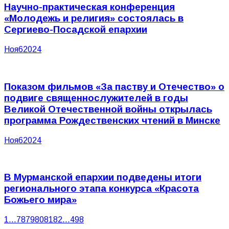
Научно-практическая конференция
«Молодежь и религия» состоялась в
Сергиево-Посадской епархии
Ноя
6
2024
Показом фильмов «За паству и Отечество» о
подвиге священнослужителей в годы
Великой Отечественной войны открылась
программа Рождественских чтений в Минске
Ноя
6
2024
В Мурманской епархии подведены итоги
регионального этапа конкурса «Красота
Божьего мира»
1
…
78
79
80
81
82
…
498