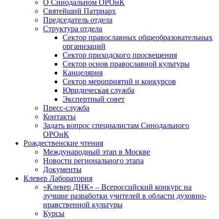
О Синодальном ОРОиК
Святейший Патриарх
Председатель отдела
Структура отдела
Сектор православных общеобразовательных
организаций
Сектор приходского просвещения
Сектор основ православной культуры
Канцелярия
Сектор мероприятий и конкурсов
Юридическая служба
Экспертный совет
Пресс-служба
Контакты
Задать вопрос специалистам Синодального
ОРОиК
Рождественские чтения
Международный этап в Москве
Новости регионального этапа
Документы
Клевер Лаборатория
«Клевер ДНК» – Всероссийский конкурс на
лучшие разработки учителей в области духовно-
нравственной культуры
Курсы