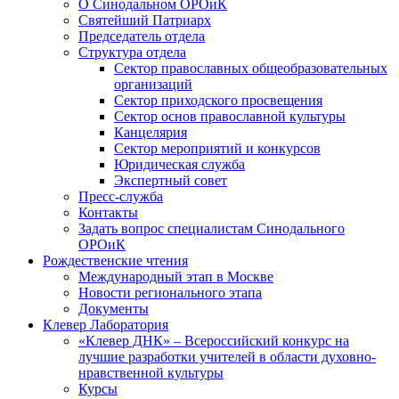
О Синодальном ОРОиК
Святейший Патриарх
Председатель отдела
Структура отдела
Сектор православных общеобразовательных
организаций
Сектор приходского просвещения
Сектор основ православной культуры
Канцелярия
Сектор мероприятий и конкурсов
Юридическая служба
Экспертный совет
Пресс-служба
Контакты
Задать вопрос специалистам Синодального
ОРОиК
Рождественские чтения
Международный этап в Москве
Новости регионального этапа
Документы
Клевер Лаборатория
«Клевер ДНК» – Всероссийский конкурс на
лучшие разработки учителей в области духовно-
нравственной культуры
Курсы