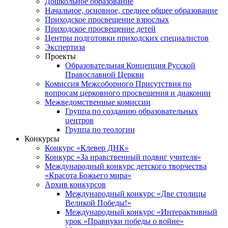
Дошкольное образование
Начальное, основное, среднее общее образование
Приходское просвещение взрослых
Приходское просвещение детей
Центры подготовки приходских специалистов
Экспертиза
Проекты
Образовательная Концепция Русской
Православной Церкви
Комиссия Межсоборного Присутствия по
вопросам церковного просвещения и диаконии
Межведомственные комиссии
Группа по созданию образовательных
центров
Группа по теологии
Конкурсы
Конкурс «Клевер ДНК»
Конкурс «За нравственный подвиг учителя»
Международный конкурс детского творчества
«Красота Божьего мира»
Архив конкурсов
Международный конкурс «Две столицы
Великой Победы!»
Международный конкурс «Интерактивный
урок «Правнуки победы о войне»