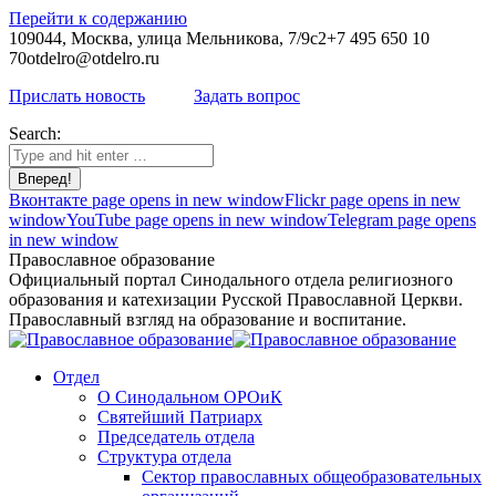
Перейти к содержанию
109044, Москва, улица Мельникова, 7/9с2
+7 495 650 10
70
otdelro@otdelro.ru
Прислать новость
Задать вопрос
Search:
Вконтакте page opens in new window
Flickr page opens in new
window
YouTube page opens in new window
Telegram page opens
in new window
Православное образование
Официальный портал Синодального отдела религиозного
образования и катехизации Русской Православной Церкви.
Православный взгляд на образование и воспитание.
Отдел
О Синодальном ОРОиК
Святейший Патриарх
Председатель отдела
Структура отдела
Сектор православных общеобразовательных