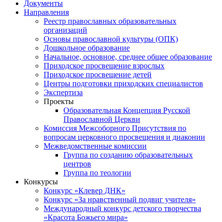
Документы
Направления
Реестр православных образовательных
организаций
Основы православной культуры (ОПК)
Дошкольное образование
Начальное, основное, среднее общее образование
Приходское просвещение взрослых
Приходское просвещение детей
Центры подготовки приходских специалистов
Экспертиза
Проекты
Образовательная Концепция Русской
Православной Церкви
Комиссия Межсоборного Присутствия по
вопросам церковного просвещения и диаконии
Межведомственные комиссии
Группа по созданию образовательных
центров
Группа по теологии
Конкурсы
Конкурс «Клевер ДНК»
Конкурс «За нравственный подвиг учителя»
Международный конкурс детского творчества
«Красота Божьего мира»