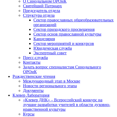
О Синодальном ОРОиК
Святейший Патриарх
Председатель отдела
Структура отдела
Сектор православных общеобразовательных
организаций
Сектор приходского просвещения
Сектор основ православной культуры
Канцелярия
Сектор мероприятий и конкурсов
Юридическая служба
Экспертный совет
Пресс-служба
Контакты
Задать вопрос специалистам Синодального
ОРОиК
Рождественские чтения
Международный этап в Москве
Новости регионального этапа
Документы
Клевер Лаборатория
«Клевер ДНК» – Всероссийский конкурс на
лучшие разработки учителей в области духовно-
нравственной культуры
Курсы