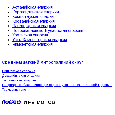
Астанайская епархия
Карагандинская епархия
Кокшетауская епархия
Костанайская епархия
Павлодарская епархия
Петропавловско-Булаевская епархия
Уральская епархия
Усть-Каменогорская епархия
Чимкентская епархия
Среднеазиатский митрополичий округ
Бишкекская епархия
Душанбинская епархия
Ташкентская епархия
Патриаршее благочиние приходов Русской Православной Церкви в
Туркменистане
НОВОСТИ РЕГИОНОВ
Дек
2
2019