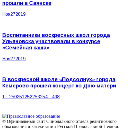
прошли в Саянске
Ноя
27
2019
Воспитанники воскресных школ города
Ульяновска участвовали в конкурсе
«Семейная каша»
Ноя
27
2019
В воскресной школе «Подсолнух» города
Кемерово прошёл концерт ко Дню матери
1
…
250
251
252
253
254
…
498
© Официальный сайт Синодального отдела религиозного
образования и катехизации Русской Православной Церкви,