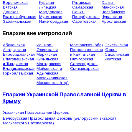
Воронежская
Курская
Рязанская
Ханты-
Вятская
Липецкая
Самарская
Мансийская
Донская
Мордовская
Санкт-
Челябинская
Екатеринбургская
Мурманская
Петербургская
Чувашская
Забайкальская
Нижегородская
Саратовская
Ярославская
Епархии вне митрополий
Абаканская
Йошкар-
Московская (обл)
Элистинская
Анадырская
Олинская и
Петропавловская
Южно-
Биробиджанская
Марийская
и Камчатская
Сахалинская
Благовещенская
Кызыльская
Пятигорская
Якутская
и Тындинская
Магаданская
Салехардская
Владикавказская
Майкопская и
Сыктывкарская
Горноалтайская
Адыгейская
Махачкалинская
Московская (гор)
Епархии Украинской Православной Церкви в
Крыму
Украинская Православная Церковь
Белорусская Православная Церковь (Белорусский экзархат
Московского Патриархата)