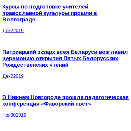
Курсы по подготовке учителей
православной культуры прошли в
Волгограде
Дек
2
2019
Патриарший экзарх всея Беларуси возглавил
церемонию открытия Пятых Белорусских
Рождественских чтений
Дек
2
2019
В Нижнем Новгороде прошла педагогическая
конференция «Фаворский свет»
Ноя
30
2019