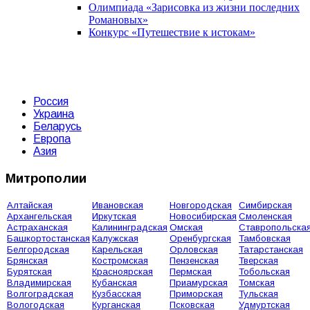
Олимпиада «Зарисовка из жизни последних
Романовых»
Конкурс «Путешествие к истокам»
Россия
Украина
Беларусь
Европа
Азия
Митрополии
Алтайская
Ивановская
Новгородская
Симбирская
Архангельская
Иркутская
Новосибирская
Смоленская
Астраханская
Калининградская
Омская
Ставропольска
Башкортостанская
Калужская
Оренбургская
Тамбовская
Белгородская
Карельская
Орловская
Татарстанская
Брянская
Костромская
Пензенская
Тверская
Бурятская
Красноярская
Пермская
Тобольская
Владимирская
Кубанская
Приамурская
Томская
Волгоградская
Кузбасская
Приморская
Тульская
Вологодская
Курганская
Псковская
Удмуртская