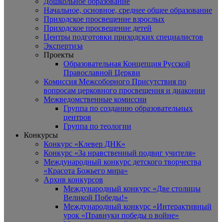
Дошкольное образование
Начальное, основное, среднее общее образование
Приходское просвещение взрослых
Приходское просвещение детей
Центры подготовки приходских специалистов
Экспертиза
Проекты
Образовательная Концепция Русской
Православной Церкви
Комиссия Межсоборного Присутствия по
вопросам церковного просвещения и диаконии
Межведомственные комиссии
Группа по созданию образовательных
центров
Группа по теологии
Конкурсы
Конкурс «Клевер ДНК»
Конкурс «За нравственный подвиг учителя»
Международный конкурс детского творчества
«Красота Божьего мира»
Архив конкурсов
Международный конкурс «Две столицы
Великой Победы!»
Международный конкурс «Интерактивный
урок «Правнуки победы о войне»