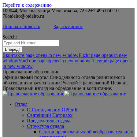
Перейти к содержанию
109044, Москва, улица Мельникова, 7/9с2
+7 495 650 10
70
otdelro@otdelro.ru
Прислать новость
Задать вопрос
Search:
Вконтакте page opens in new window
Flickr page opens in new
window
YouTube page opens in new window
Telegram page opens
in new window
Православное образование
Официальный портал Синодального отдела религиозного
образования и катехизации Русской Православной Церкви.
Православный взгляд на образование и воспитание.
Отдел
О Синодальном ОРОиК
Святейший Патриарх
Председатель отдела
Структура отдела
Сектор православных общеобразовательных