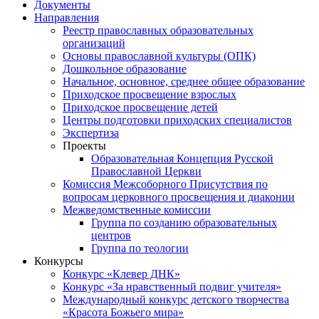
Документы
Направления
Реестр православных образовательных
организаций
Основы православной культуры (ОПК)
Дошкольное образование
Начальное, основное, среднее общее образование
Приходское просвещение взрослых
Приходское просвещение детей
Центры подготовки приходских специалистов
Экспертиза
Проекты
Образовательная Концепция Русской
Православной Церкви
Комиссия Межсоборного Присутствия по
вопросам церковного просвещения и диаконии
Межведомственные комиссии
Группа по созданию образовательных
центров
Группа по теологии
Конкурсы
Конкурс «Клевер ДНК»
Конкурс «За нравственный подвиг учителя»
Международный конкурс детского творчества
«Красота Божьего мира»