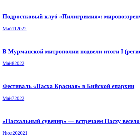
Подростковый клуб «Пилигримия»: мировоззрен
Май
11
2022
В Мурманской митрополии подвели итоги I (реги
Май
8
2022
Фестиваль «Пасха Красная» в Бийской епархии
Май
7
2022
«Пасхальный сувенир» — встречаем Пасху весело
Июл
20
2021