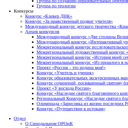
Группа по созданию образовательных центро
Группа по теологии
Конкурсы
Конкурс «Клевер ДНК»
Конкурс «За нравственный подвиг учителя»
Международный конкурс детского творчества «Кра
Архив конкурсов
Международный конкурс «Две столицы Вели
Международный конкурс «Интерактивный уро
Межрегиональный конкурс исследовательских
Межрегиональный художественный конкурс «
Межрегиональный конкурс «История моей сем
Межрегиональный конкурс «Из прошлого в н
Проект «Россия – это родина моя!»
Конкурс «Учитель и ученик»
Конкурс образовательных экскурсионных ма
Конкурс сочинений, посвященный святому б
Проект «У восхода России»
Конкурс «Наследие святого благоверного кня
Региональный Конкурс «Наследие святого бла
Олимпиада «Зарисовка из жизни последних 
Конкурс «Путешествие к истокам»
Отдел
О Синодальном ОРОиК