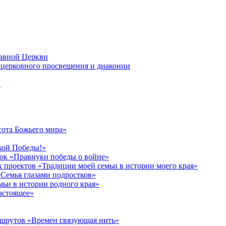
лавной Церкви
церковного просвещения и диаконии
в
сота Божьего мира»
кой Победы!»
к «Правнуки победы о войне»
 проектов «Традиции моей семьи в истории моего края»
Семья глазами подростков»
ьи в истории родного края»
астоящее»
ршрутов «Времен связующая нить»