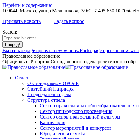
Перейти к содержанию
109044, Москва, улица Мельникова, 7/9с2
+7 495 650 10 70
otdelr
Прислать новость
Задать вопрос
Search:
Вконтакте page opens in new window
Flickr page opens in new wi
Православное образование
Официальный портал Синодального отдела религиозного образ
Отдел
О Синодальном ОРОиК
Святейший Патриарх
Председатель отдела
Структура отдела
Сектор православных общеобразовательных 
Сектор приходского просвещения
Сектор основ православной культуры
Канцелярия
Сектор мероприятий и конкурсов
Юридическая служба