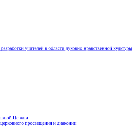
разработки учителей в области духовно-нравственной культуры
лавной Церкви
церковного просвещения и диаконии