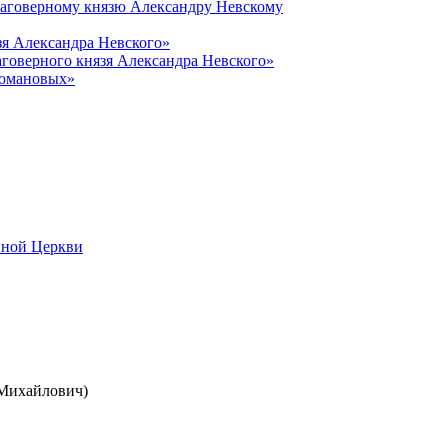
лаговерному князю Александру Невскому
зя Александра Невского»
говерного князя Александра Невского»
Романовых»
вной Церкви
 Михайлович)