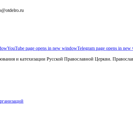
o@otdelro.ru
ndow
YouTube page opens in new window
Telegram page opens in new
ования и катехизации Русской Православной Церкви. Православ
организаций