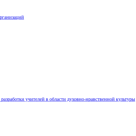
организаций
разработки учителей в области духовно-нравственной культуры