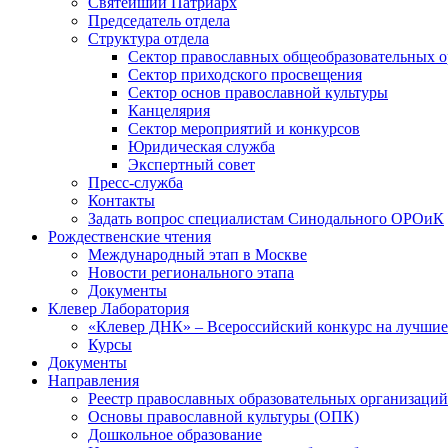
Святейший Патриарх
Председатель отдела
Структура отдела
Сектор православных общеобразовательных 
Сектор приходского просвещения
Сектор основ православной культуры
Канцелярия
Сектор мероприятий и конкурсов
Юридическая служба
Экспертный совет
Пресс-служба
Контакты
Задать вопрос специалистам Синодального ОРОиК
Рождественские чтения
Международный этап в Москве
Новости регионального этапа
Документы
Клевер Лаборатория
«Клевер ДНК» – Всероссийский конкурс на лучшие 
Курсы
Документы
Направления
Реестр православных образовательных организаций
Основы православной культуры (ОПК)
Дошкольное образование