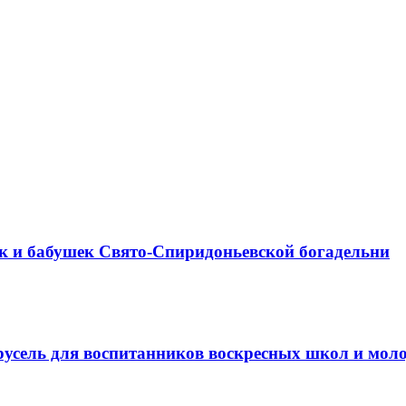
к и бабушек Свято-Спиридоньевской богадельни
арусель для воспитанников воскресных школ и мо