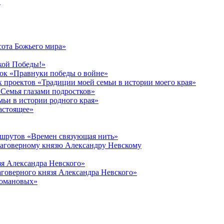
в
сота Божьего мира»
кой Победы!»
к «Правнуки победы о войне»
 проектов «Традиции моей семьи в истории моего края»
Семья глазами подростков»
ьи в истории родного края»
астоящее»
ршрутов «Времен связующая нить»
лаговерному князю Александру Невскому
зя Александра Невского»
говерного князя Александра Невского»
Романовых»