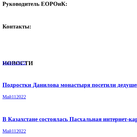
Руководитель ЕОРОиК:
Контакты:
НОВОСТИ
Май
11
2022
Подростки Данилова монастыря посетили дедуше
Май
11
2022
В Казахстане состоялась Пасхальная интернет-к
Май
11
2022