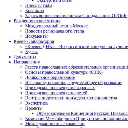
Экспертный совет
Пресс-служба
Контакты
Задать вопрос специалистам Синодального ОРОиК
Рождественские чтения
Международный этап в Москве
Новости регионального этапа
Документы
Клевер Лаборатория
«Клевер ДНК» – Всероссийский конкурс на лучшие 
Курсы
Документы
Направления
Реестр православных образовательных организаций
Основы православной культуры (ОПК)
Дошкольное образование
Начальное, основное, среднее общее образование
Приходское просвещение взрослых
Приходское просвещение детей
Центры подготовки приходских специалистов
Экспертиза
Проекты
Образовательная Концепция Русской Правос
Комиссия Межсоборного Присутствия по вопросам 
Межведомственные комиссии