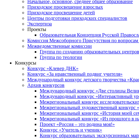
Начальное, основное, среднее общее образование
Приходское просвещение взрослых
Приходское просвещение детей
Центры подготовки приходских специалистов
Экспертиза
Проекты
Образовательная Концепция Русской Правос
Комиссия Межсоборного Присутствия по вопросам 
Межведомственные комиссии
Группа по созданию образовательных центро
Группа по теологии
Конкурсы
Конкурс «Клевер ДНК»
Конкурс «За нравственный подвиг учителя»
Международный конкурс детского творчества «Кра
Архив конкурсов
Международный конкурс «Две столицы Вели
Международный конкурс «Интерактивный уро
Межрегиональный конкурс исследовательских
Межрегиональный художественный конкурс «
Межрегиональный конкурс «История моей сем
Межрегиональный конкурс «Из прошлого в н
Проект «Россия – это родина моя!»
Конкурс «Учитель и ученик»
Конкурс образовательных экскурсионных ма