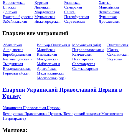
Воронежская
Курская
Рязанская
Ханты-
Вятская
Липецкая
Самарская
Мансийская
Донская
Мордовская
Санкт-
Челябинская
Екатеринбургская
Мурманская
Петербургская
Чувашская
Забайкальская
Нижегородская
Саратовская
Ярославская
Епархии вне митрополий
Абаканская
Йошкар-Олинская и
Московская (обл)
Элистинская
Анадырская
Марийская
Петропавловская и
Южно-
Биробиджанская
Кызыльская
Камчатская
Сахалинская
Благовещенская и
Магаданская
Пятигорская
Якутская
Тындинская
Майкопская и
Салехардская
Владикавказская
Адыгейская
Сыктывкарская
Горноалтайская
Махачкалинская
Московская (гор)
Епархии Украинской Православной Церкви в
Крыму
Украинская Православная Церковь
Белорусская Православная Церковь (Белорусский экзархат Московского
Патриархата)
Молдова: