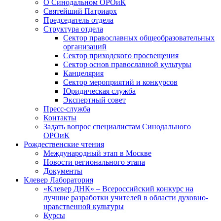
О Синодальном ОРОиК
Святейший Патриарх
Председатель отдела
Структура отдела
Сектор православных общеобразовательных
организаций
Сектор приходского просвещения
Сектор основ православной культуры
Канцелярия
Сектор мероприятий и конкурсов
Юридическая служба
Экспертный совет
Пресс-служба
Контакты
Задать вопрос специалистам Синодального
ОРОиК
Рождественские чтения
Международный этап в Москве
Новости регионального этапа
Документы
Клевер Лаборатория
«Клевер ДНК» – Всероссийский конкурс на
лучшие разработки учителей в области духовно-
нравственной культуры
Курсы