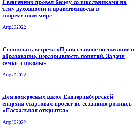
Священник провел беседу со школьниками на
тему духовности и нравственности в
современном мире
Апр
20
2022
Состоялась встреча «Православное воспитание и
образование, неразрывность понятий. Задачи
семьи и школы»
Апр
20
2022
Для воскресных школ Екатеринбургской
епархии стартовал проект по созданию роликов
«Пасхальная открытка»
Апр
20
2022