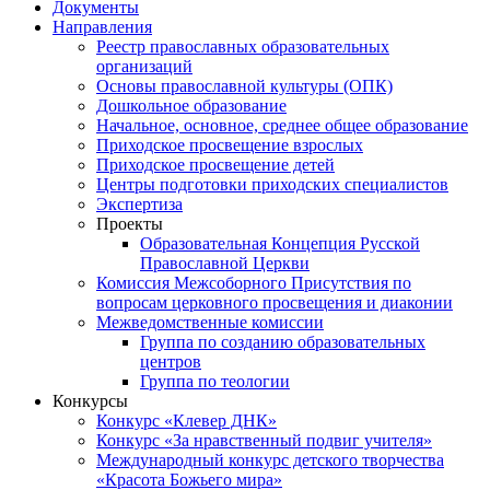
Документы
Направления
Реестр православных образовательных
организаций
Основы православной культуры (ОПК)
Дошкольное образование
Начальное, основное, среднее общее образование
Приходское просвещение взрослых
Приходское просвещение детей
Центры подготовки приходских специалистов
Экспертиза
Проекты
Образовательная Концепция Русской
Православной Церкви
Комиссия Межсоборного Присутствия по
вопросам церковного просвещения и диаконии
Межведомственные комиссии
Группа по созданию образовательных
центров
Группа по теологии
Конкурсы
Конкурс «Клевер ДНК»
Конкурс «За нравственный подвиг учителя»
Международный конкурс детского творчества
«Красота Божьего мира»