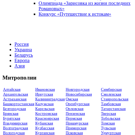
Олимпиада «Зарисовка из жизни последних
Романовых»
Конкурс «Путешествие к истокам»
Россия
Украина
Беларусь
Европа
Азия
Митрополии
Алтайская
Ивановская
Новгородская
Симбирская
Архангельская
Иркутская
Новосибирская
Смоленская
Астраханская
Калининградская
Омская
Ставропольская
Башкортостанская
Калужская
Оренбургская
Тамбовская
Белгородская
Карельская
Орловская
Татарстанская
Брянская
Костромская
Пензенская
Тверская
Бурятская
Красноярская
Пермская
Тобольская
Владимирская
Кубанская
Приамурская
Томская
Волгоградская
Кузбасская
Приморская
Тульская
Вологодская
Курганская
Псковская
Удмуртская