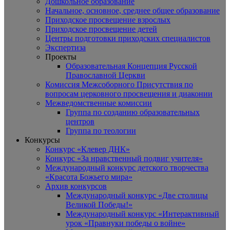
Дошкольное образование
Начальное, основное, среднее общее образование
Приходское просвещение взрослых
Приходское просвещение детей
Центры подготовки приходских специалистов
Экспертиза
Проекты
Образовательная Концепция Русской
Православной Церкви
Комиссия Межсоборного Присутствия по
вопросам церковного просвещения и диаконии
Межведомственные комиссии
Группа по созданию образовательных
центров
Группа по теологии
Конкурсы
Конкурс «Клевер ДНК»
Конкурс «За нравственный подвиг учителя»
Международный конкурс детского творчества
«Красота Божьего мира»
Архив конкурсов
Международный конкурс «Две столицы
Великой Победы!»
Международный конкурс «Интерактивный
урок «Правнуки победы о войне»