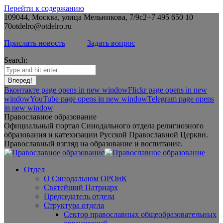
Перейти к содержанию
109044, Москва, улица Мельникова, 7/9с2
+7 495 650 10
70
otdelro@otdelro.ru
Прислать новость
Задать вопрос
Search:
Вконтакте page opens in new window
Flickr page opens in new
window
YouTube page opens in new window
Telegram page opens
in new window
Православное образование
Официальный портал Синодального отдела религиозного
образования и катехизации Русской Православной Церкви.
Православный взгляд на образование и воспитание.
Отдел
О Синодальном ОРОиК
Святейший Патриарх
Председатель отдела
Структура отдела
Сектор православных общеобразовательных