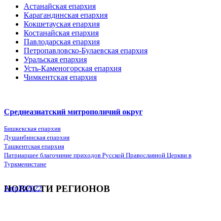
Астанайская епархия
Карагандинская епархия
Кокшетауская епархия
Костанайская епархия
Павлодарская епархия
Петропавловско-Булаевская епархия
Уральская епархия
Усть-Каменогорская епархия
Чимкентская епархия
Среднеазиатский митрополичий округ
Бишкекская епархия
Душанбинская епархия
Ташкентская епархия
Патриаршее благочиние приходов Русской Православной Церкви в
Туркменистане
НОВОСТИ РЕГИОНОВ
Апр
20
2022