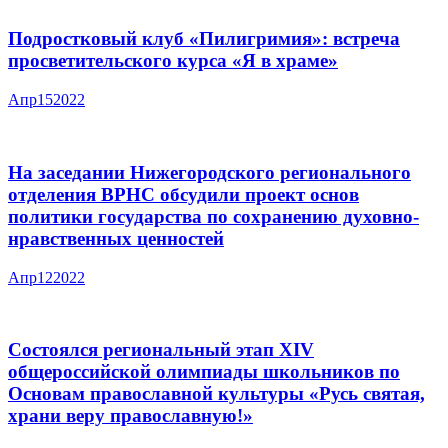
Подростковый клуб «Пилигримия»: встреча
просветительского курса «Я в храме»
Апр
15
2022
На заседании Нижегородского регионального
отделения ВРНС обсудили проект основ
политики государства по сохранению духовно-
нравственных ценностей
Апр
12
2022
Состоялся региональный этап XIV
общероссийской олимпиады школьников по
Основам православной культуры «Русь святая,
храни веру православную!»