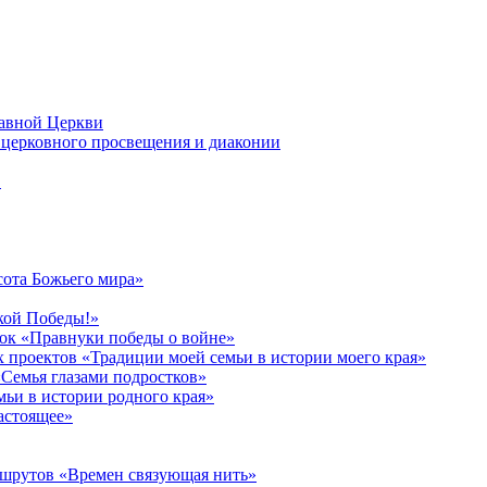
лавной Церкви
церковного просвещения и диаконии
в
сота Божьего мира»
кой Победы!»
к «Правнуки победы о войне»
 проектов «Традиции моей семьи в истории моего края»
Семья глазами подростков»
ьи в истории родного края»
астоящее»
ршрутов «Времен связующая нить»