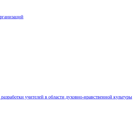
организаций
разработки учителей в области духовно-нравственной культуры