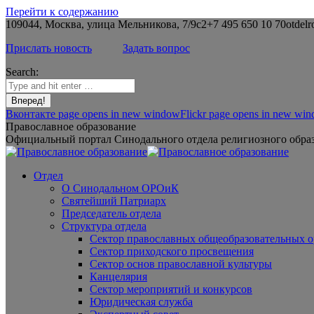
Перейти к содержанию
109044, Москва, улица Мельникова, 7/9с2
+7 495 650 10 70
otdelr
Прислать новость
Задать вопрос
Search:
Вконтакте page opens in new window
Flickr page opens in new wi
Православное образование
Официальный портал Синодального отдела религиозного образ
Отдел
О Синодальном ОРОиК
Святейший Патриарх
Председатель отдела
Структура отдела
Сектор православных общеобразовательных 
Сектор приходского просвещения
Сектор основ православной культуры
Канцелярия
Сектор мероприятий и конкурсов
Юридическая служба