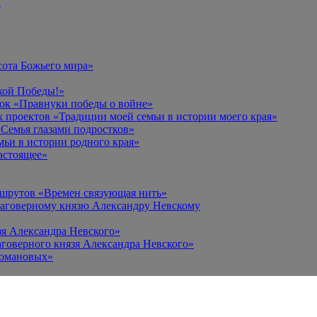
в
сота Божьего мира»
кой Победы!»
к «Правнуки победы о войне»
 проектов «Традиции моей семьи в истории моего края»
Семья глазами подростков»
ьи в истории родного края»
астоящее»
ршрутов «Времен связующая нить»
лаговерному князю Александру Невскому
зя Александра Невского»
говерного князя Александра Невского»
Романовых»