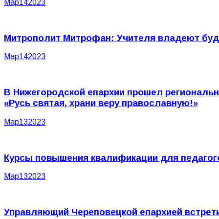
Мар
14
2023
Митрополит Митрофан: Учителя владеют буду
Мар
14
2023
В Нижегородской епархии прошел региональ
«Русь святая, храни веру православную!»
Мар
13
2023
Курсы повышения квалификации для педагого
Мар
13
2023
Управляющий Череповецкой епархией встрет