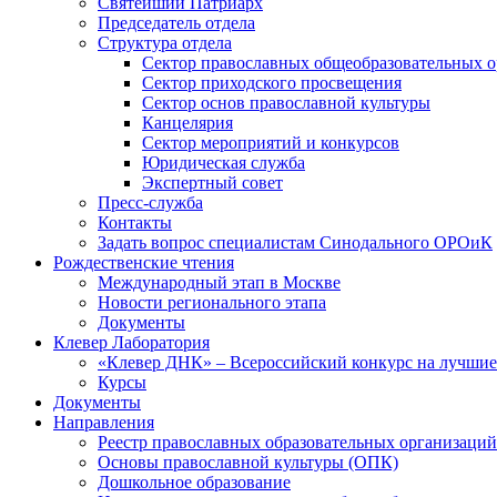
Святейший Патриарх
Председатель отдела
Структура отдела
Сектор православных общеобразовательных 
Сектор приходского просвещения
Сектор основ православной культуры
Канцелярия
Сектор мероприятий и конкурсов
Юридическая служба
Экспертный совет
Пресс-служба
Контакты
Задать вопрос специалистам Синодального ОРОиК
Рождественские чтения
Международный этап в Москве
Новости регионального этапа
Документы
Клевер Лаборатория
«Клевер ДНК» – Всероссийский конкурс на лучшие 
Курсы
Документы
Направления
Реестр православных образовательных организаций
Основы православной культуры (ОПК)
Дошкольное образование