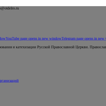
o@otdelro.ru
ndow
YouTube page opens in new window
Telegram page opens in new
ования и катехизации Русской Православной Церкви. Православ
организаций