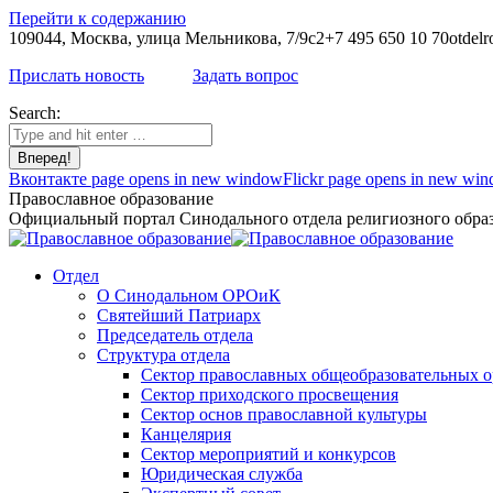
Перейти к содержанию
109044, Москва, улица Мельникова, 7/9с2
+7 495 650 10 70
otdelr
Прислать новость
Задать вопрос
Search:
Вконтакте page opens in new window
Flickr page opens in new wi
Православное образование
Официальный портал Синодального отдела религиозного образ
Отдел
О Синодальном ОРОиК
Святейший Патриарх
Председатель отдела
Структура отдела
Сектор православных общеобразовательных 
Сектор приходского просвещения
Сектор основ православной культуры
Канцелярия
Сектор мероприятий и конкурсов
Юридическая служба