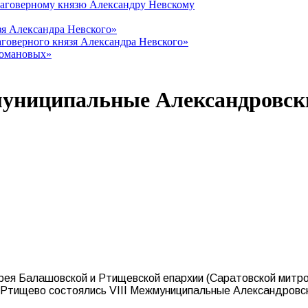
лаговерному князю Александру Невскому
зя Александра Невского»
говерного князя Александра Невского»
Романовых»
униципальные Александровски
ерея Балашовской и Ртищевской епархии (Саратовской митро
де Ртищево состоялись VIII Межмуниципальные Александровс