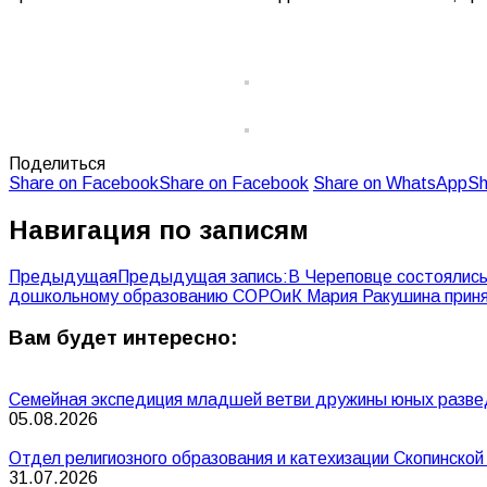
Поделиться
Share on Facebook
Share on Facebook
Share on WhatsApp
Sh
Навигация по записям
Предыдущая
Предыдущая запись:
В Череповце состоялись 
дошкольному образованию СОРОиК Мария Ракушина принял
Вам будет интересно:
Семейная экспедиция младшей ветви дружины юных разве
05.08.2026
Отдел религиозного образования и катехизации Скопинско
31.07.2026