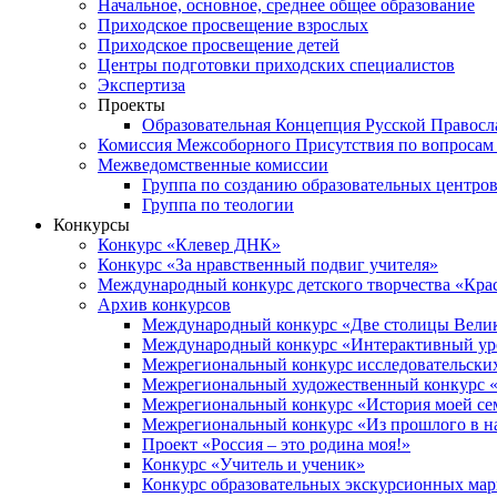
Начальное, основное, среднее общее образование
Приходское просвещение взрослых
Приходское просвещение детей
Центры подготовки приходских специалистов
Экспертиза
Проекты
Образовательная Концепция Русской Правос
Комиссия Межсоборного Присутствия по вопросам 
Межведомственные комиссии
Группа по созданию образовательных центро
Группа по теологии
Конкурсы
Конкурс «Клевер ДНК»
Конкурс «За нравственный подвиг учителя»
Международный конкурс детского творчества «Кра
Архив конкурсов
Международный конкурс «Две столицы Вели
Международный конкурс «Интерактивный уро
Межрегиональный конкурс исследовательских
Межрегиональный художественный конкурс «
Межрегиональный конкурс «История моей сем
Межрегиональный конкурс «Из прошлого в н
Проект «Россия – это родина моя!»
Конкурс «Учитель и ученик»
Конкурс образовательных экскурсионных ма