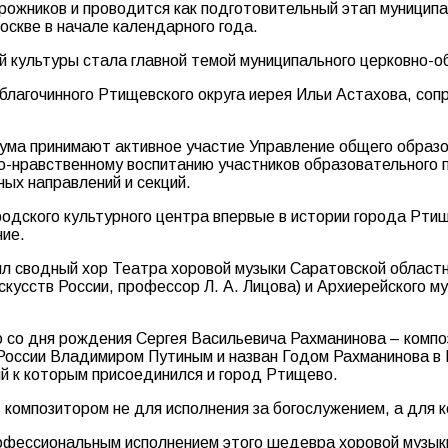
рожников и проводится как подготовительный этап муницип
скве в начале календарного года.
й культуры стала главной темой муниципального церковно-
лагочинного Ртищевского округа иерея Ильи Астахова, соп
рума принимают активное участие Управление общего образ
нравственному воспитанию участников образовательного пр
ых направлений и секций.
родского культурного центра впервые в истории города Рт
ние.
нил сводный хор Театра хоровой музыки Саратовской област
кусств России, профессор Л. А. Лицова) и Архиерейского м
 со дня рождения Сергея Васильевича Рахманинова – композ
России Владимиром Путиным и назван Годом Рахманинова в Р
й к которым присоединился и город Ртищево.
омпозитором не для исполнения за богослужением, а для к
офессиональным исполнением этого шедевра хоровой музык