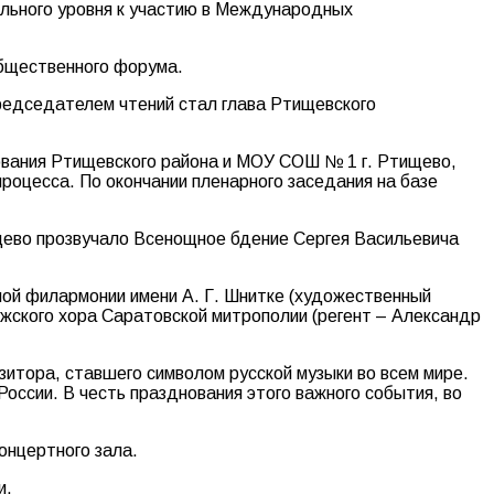
ального уровня к участию в Международных
общественного форума.
редседателем чтений стал глава Ртищевского
ования Ртищевского района и МОУ СОШ № 1 г. Ртищево,
оцесса. По окончании пленарного заседания на базе
ищево прозвучало Всенощное бдение Сергея Васильевича
ной филармонии имени А. Г. Шнитке (художественный
ужского хора Саратовской митрополии (регент – Александр
итора, ставшего символом русской музыки во всем мире.
оссии. В честь празднования этого важного события, во
онцертного зала.
и.