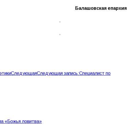
Балашовская епархия
этики
Следующая
Следующая запись:
Специалист по
ма «Божья ловитва»