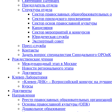
Святейший Патриарх
Председатель отдела
Структура отдела
Сектор православных общеобразовательных 
Сектор приходского просвещения
Сектор основ православной культуры
Канцелярия
Сектор мероприятий и конкурсов
Юридическая служба
Экспертный совет
Пресс-служба
Контакты
Задать вопрос специалистам Синодального ОРОиК
Рождественские чтения
Международный этап в Москве
Новости регионального этапа
Документы
Клевер Лаборатория
«Клевер ДНК» – Всероссийский конкурс на лучшие 
Курсы
Документы
Направления
Реестр православных образовательных организаций
Основы православной культуры (ОПК)
Дошкольное образование