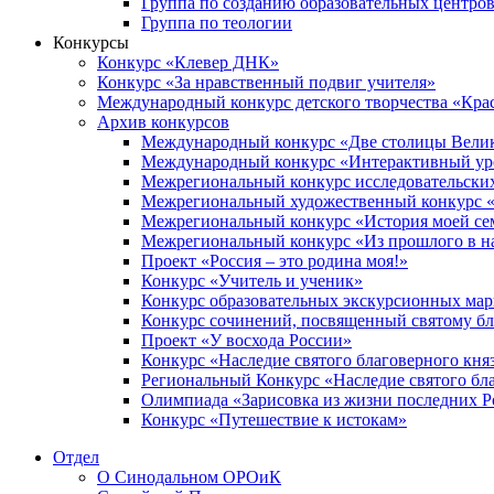
Группа по созданию образовательных центро
Группа по теологии
Конкурсы
Конкурс «Клевер ДНК»
Конкурс «За нравственный подвиг учителя»
Международный конкурс детского творчества «Кра
Архив конкурсов
Международный конкурс «Две столицы Вели
Международный конкурс «Интерактивный уро
Межрегиональный конкурс исследовательских
Межрегиональный художественный конкурс «
Межрегиональный конкурс «История моей сем
Межрегиональный конкурс «Из прошлого в н
Проект «Россия – это родина моя!»
Конкурс «Учитель и ученик»
Конкурс образовательных экскурсионных ма
Конкурс сочинений, посвященный святому б
Проект «У восхода России»
Конкурс «Наследие святого благоверного кня
Региональный Конкурс «Наследие святого бла
Олимпиада «Зарисовка из жизни последних 
Конкурс «Путешествие к истокам»
Отдел
О Синодальном ОРОиК