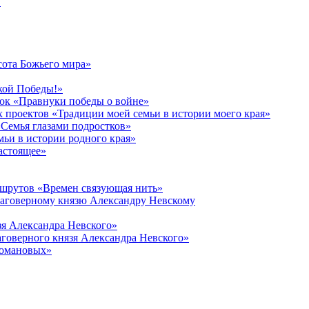
в
сота Божьего мира»
кой Победы!»
к «Правнуки победы о войне»
 проектов «Традиции моей семьи в истории моего края»
Семья глазами подростков»
ьи в истории родного края»
астоящее»
ршрутов «Времен связующая нить»
лаговерному князю Александру Невскому
зя Александра Невского»
говерного князя Александра Невского»
Романовых»