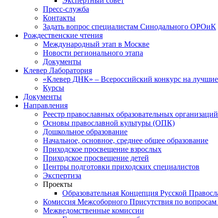
Экспертный совет
Пресс-служба
Контакты
Задать вопрос специалистам Синодального ОРОиК
Рождественские чтения
Международный этап в Москве
Новости регионального этапа
Документы
Клевер Лаборатория
«Клевер ДНК» – Всероссийский конкурс на лучшие 
Курсы
Документы
Направления
Реестр православных образовательных организаций
Основы православной культуры (ОПК)
Дошкольное образование
Начальное, основное, среднее общее образование
Приходское просвещение взрослых
Приходское просвещение детей
Центры подготовки приходских специалистов
Экспертиза
Проекты
Образовательная Концепция Русской Правос
Комиссия Межсоборного Присутствия по вопросам 
Межведомственные комиссии