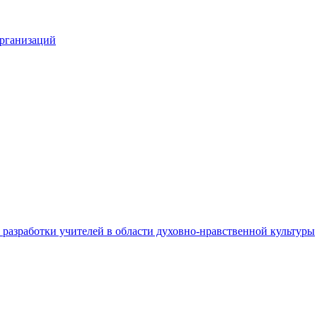
организаций
разработки учителей в области духовно-нравственной культуры