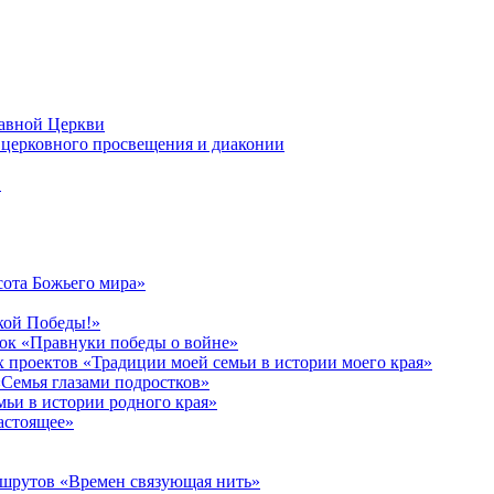
лавной Церкви
церковного просвещения и диаконии
в
сота Божьего мира»
кой Победы!»
к «Правнуки победы о войне»
 проектов «Традиции моей семьи в истории моего края»
Семья глазами подростков»
ьи в истории родного края»
астоящее»
ршрутов «Времен связующая нить»