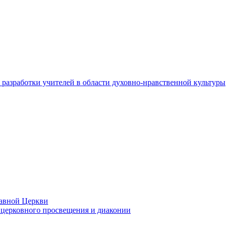
разработки учителей в области духовно-нравственной культуры
лавной Церкви
церковного просвещения и диаконии