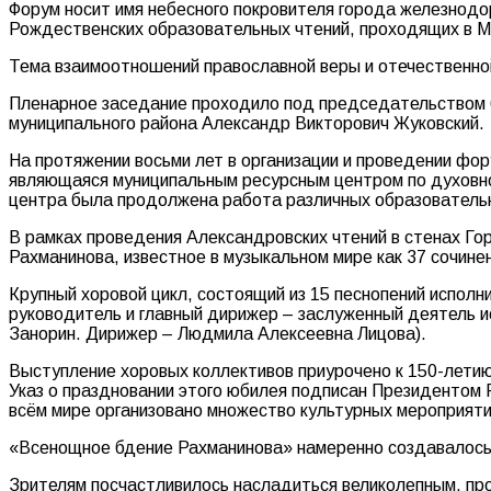
Форум носит имя небесного покровителя города железнодо
Рождественских образовательных чтений, проходящих в Мо
Тема взаимоотношений православной веры и отечественно
Пленарное заседание проходило под председательством б
муниципального района Александр Викторович Жуковский.
На протяжении восьми лет в организации и проведении фо
являющаяся муниципальным ресурсным центром по духовно-
центра была продолжена работа различных образовательн
В рамках проведения Александровских чтений в стенах Го
Рахманинова, известное в музыкальном мире как 37 сочине
Крупный хоровой цикл, состоящий из 15 песнопений испол
руководитель и главный дирижер – заслуженный деятель ис
Занорин. Дирижер – Людмила Алексеевна Лицова).
Выступление хоровых коллективов приурочено к 150-летию
Указ о праздновании этого юбилея подписан Президентом 
всём мире организовано множество культурных мероприяти
«Всенощное бдение Рахманинова» намеренно создавалось к
Зрителям посчастливилось насладиться великолепным, пр