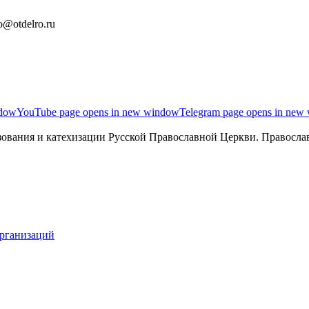
o@otdelro.ru
ndow
YouTube page opens in new window
Telegram page opens in new
ования и катехизации Русской Православной Церкви. Православ
организаций