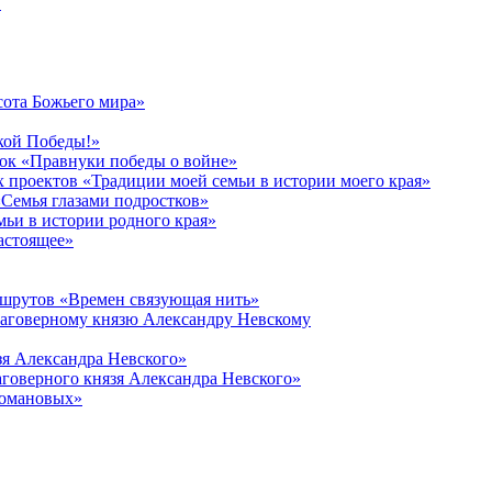
в
сота Божьего мира»
кой Победы!»
к «Правнуки победы о войне»
 проектов «Традиции моей семьи в истории моего края»
Семья глазами подростков»
ьи в истории родного края»
астоящее»
ршрутов «Времен связующая нить»
лаговерному князю Александру Невскому
зя Александра Невского»
говерного князя Александра Невского»
Романовых»