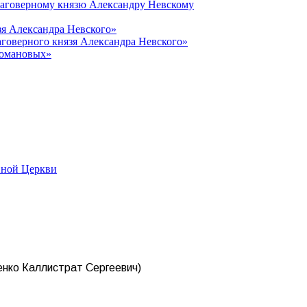
лаговерному князю Александру Невскому
зя Александра Невского»
говерного князя Александра Невского»
Романовых»
вной Церкви
енко Каллистрат Сергеевич)