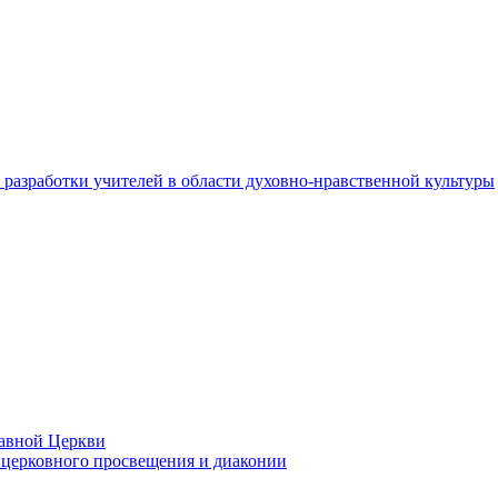
разработки учителей в области духовно-нравственной культуры
лавной Церкви
церковного просвещения и диаконии