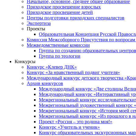
Начальное, основное, среднее общее образование
Приходское просвещение взрослых
Приходское просвещение детей
Центры подготовки приходских специалистов
Экспертиза
Проекты
Образовательная Концепция Русской Правос
Комиссия Межсоборного Присутствия по вопросам 
Межведомственные комиссии
Группа по созданию образовательных центро
Группа по теологии
Конкурсы
Конкурс «Клевер ДНК»
Конкурс «За нравственный подвиг учителя»
Международный конкурс детского творчества «Кра
Архив конкурсов
Международный конкурс «Две столицы Вели
Международный конкурс «Интерактивный уро
Межрегиональный конкурс исследовательских
Межрегиональный художественный конкурс «
Межрегиональный конкурс «История моей сем
Межрегиональный конкурс «Из прошлого в н
Проект «Россия – это родина моя!»
Конкурс «Учитель и ученик»
Конкурс образовательных экскурсионных ма