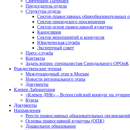
Святейший Патриарх
Председатель отдела
Структура отдела
Сектор православных общеобразовательных 
Сектор приходского просвещения
Сектор основ православной культуры
Канцелярия
Сектор мероприятий и конкурсов
Юридическая служба
Экспертный совет
Пресс-служба
Контакты
Задать вопрос специалистам Синодального ОРОиК
Рождественские чтения
Международный этап в Москве
Новости регионального этапа
Документы
Клевер Лаборатория
«Клевер ДНК» – Всероссийский конкурс на лучшие 
Курсы
Документы
Направления
Реестр православных образовательных организаций
Основы православной культуры (ОПК)
Дошкольное образование