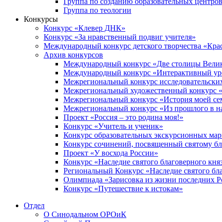
Группа по созданию образовательных центро
Группа по теологии
Конкурсы
Конкурс «Клевер ДНК»
Конкурс «За нравственный подвиг учителя»
Международный конкурс детского творчества «Кра
Архив конкурсов
Международный конкурс «Две столицы Вели
Международный конкурс «Интерактивный уро
Межрегиональный конкурс исследовательских
Межрегиональный художественный конкурс «
Межрегиональный конкурс «История моей сем
Межрегиональный конкурс «Из прошлого в н
Проект «Россия – это родина моя!»
Конкурс «Учитель и ученик»
Конкурс образовательных экскурсионных ма
Конкурс сочинений, посвященный святому б
Проект «У восхода России»
Конкурс «Наследие святого благоверного кня
Региональный Конкурс «Наследие святого бла
Олимпиада «Зарисовка из жизни последних 
Конкурс «Путешествие к истокам»
Отдел
О Синодальном ОРОиК