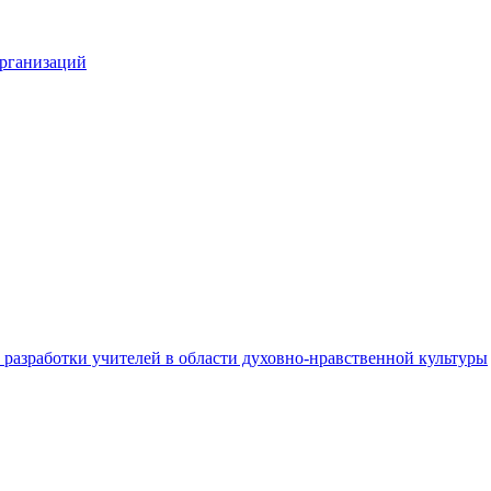
организаций
разработки учителей в области духовно-нравственной культуры