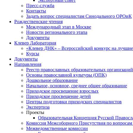
Экспертный совет
Пресс-служба
Контакты
Задать вопрос специалистам Синодального ОРОиК
Рождественские чтения
Международный этап в Москве
Новости регионального этапа
Документы
Клевер Лаборатория
«Клевер ДНК» – Всероссийский конкурс на лучшие 
Курсы
Документы
Направления
Реестр православных образовательных организаций
Основы православной культуры (ОПК)
Дошкольное образование
Начальное, основное, среднее общее образование
Приходское просвещение взрослых
Приходское просвещение детей
Центры подготовки приходских специалистов
Экспертиза
Проекты
Образовательная Концепция Русской Правос
Комиссия Межсоборного Присутствия по вопросам 
Межведомственные комиссии