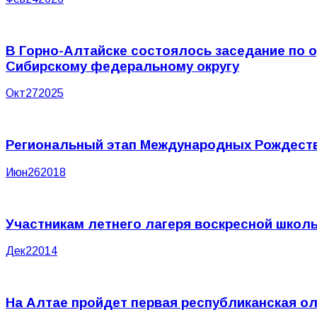
В Горно-Алтайске состоялось заседание по о
Сибирскому федеральному округу
Окт
27
2025
Региональный этап Международных Рождестве
Июн
26
2018
Учаcтникам летнего лагеря воскресной школ
Дек
2
2014
На Алтае пройдет первая республиканская о