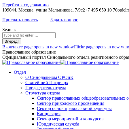
Перейти к содержанию
109044, Москва, улица Мельникова, 7/9с2
+7 495 650 10 70
otdelr
Прислать новость
Задать вопрос
Search:
Вконтакте page opens in new window
Flickr page opens in new wi
Православное образование
Официальный портал Синодального отдела религиозного образ
Отдел
О Синодальном ОРОиК
Святейший Патриарх
Председатель отдела
Структура отдела
Сектор православных общеобразовательных 
Сектор приходского просвещения
Сектор основ православной культуры
Канцелярия
Сектор мероприятий и конкурсов
Юридическая служба