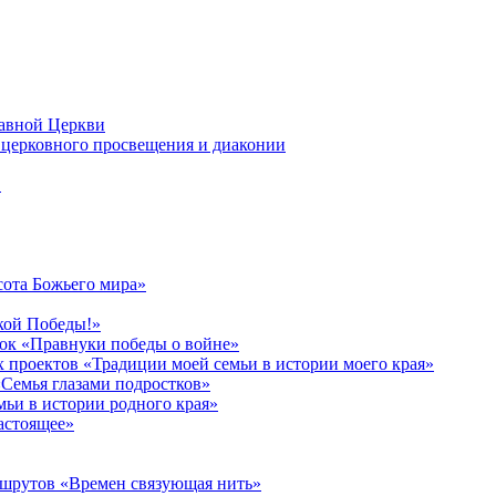
лавной Церкви
церковного просвещения и диаконии
в
сота Божьего мира»
кой Победы!»
к «Правнуки победы о войне»
 проектов «Традиции моей семьи в истории моего края»
Семья глазами подростков»
ьи в истории родного края»
астоящее»
ршрутов «Времен связующая нить»