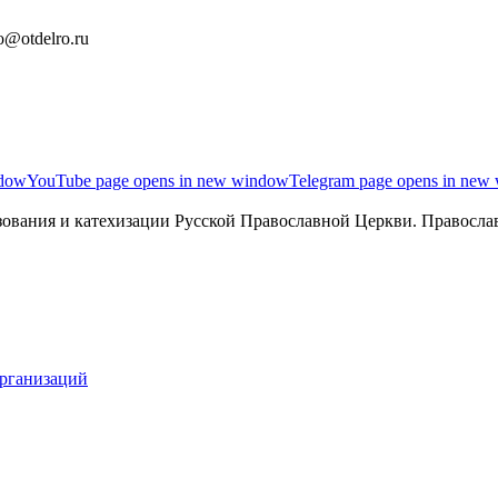
o@otdelro.ru
ndow
YouTube page opens in new window
Telegram page opens in new
ования и катехизации Русской Православной Церкви. Православ
организаций