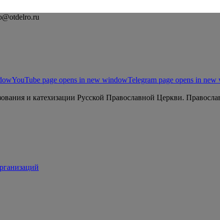
o@otdelro.ru
ndow
YouTube page opens in new window
Telegram page opens in new
ования и катехизации Русской Православной Церкви. Православ
организаций