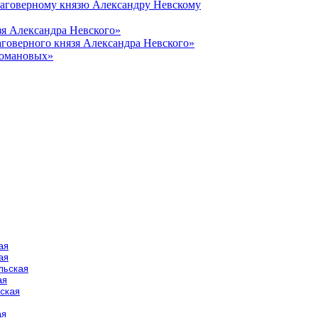
лаговерному князю Александру Невскому
зя Александра Невского»
говерного князя Александра Невского»
Романовых»
ая
ая
льская
ая
ская
ая