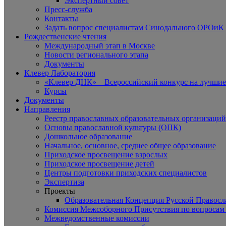
Экспертный совет
Пресс-служба
Контакты
Задать вопрос специалистам Синодального ОРОиК
Рождественские чтения
Международный этап в Москве
Новости регионального этапа
Документы
Клевер Лаборатория
«Клевер ДНК» – Всероссийский конкурс на лучшие 
Курсы
Документы
Направления
Реестр православных образовательных организаций
Основы православной культуры (ОПК)
Дошкольное образование
Начальное, основное, среднее общее образование
Приходское просвещение взрослых
Приходское просвещение детей
Центры подготовки приходских специалистов
Экспертиза
Проекты
Образовательная Концепция Русской Правос
Комиссия Межсоборного Присутствия по вопросам 
Межведомственные комиссии