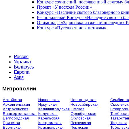
Конкурс сочинений, посвященный святому б
Проект «У восхода России»
Конкурс «Наследие святого благоверного кня
Региональный Конкурс «Наследие святого бла
Олимпиада «Зарисовка из жизни последних 
Конкурс «Путешествие к истокам»
Россия
Украина
Беларусь
Европа
Азия
Митрополии
Алтайская
Ивановская
Новгородская
Симбирск
Архангельская
Иркутская
Новосибирская
Смоленск
Астраханская
Калининградская
Омская
Ставропо
Башкортостанская
Калужская
Оренбургская
Тамбовск
Белгородская
Карельская
Орловская
Татарстан
Брянская
Костромская
Пензенская
Тверская
Бурятская
Красноярская
Пермская
Тобольск