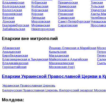
Владимирская
Кубанская
Приамурская
Томская
Волгоградская
Кузбасская
Приморская
Тульская
Вологодская
Курганская
Псковская
Удмуртск
Воронежская
Курская
Рязанская
Ханты-Ма
Вятская
Липецкая
Самарская
Челябинс
Донская
Мордовская
Санкт-Петербургская
Чувашска
Екатеринбургская
Мурманская
Саратовская
Ярославс
Забайкальская
Нижегородская
Епархии вне митрополий
Абаканская
Йошкар-Олинская и Марийская
Моско
Анадырская
Кызыльская
Петро
Биробиджанская
Магаданская
Пятиг
Благовещенская и Тындинская
Майкопская и Адыгейская
Сале
Владикавказская
Махачкалинская
Сыкты
Горноалтайская
Московская (гор)
Епархии Украинской Православной Церкви в 
Украинская Православная Церковь
Белорусская Православная Церковь (Белорусский экзархат Москов
Молдова: