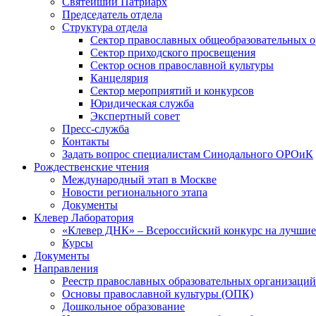
Святейший Патриарх
Председатель отдела
Структура отдела
Сектор православных общеобразовательных 
Сектор приходского просвещения
Сектор основ православной культуры
Канцелярия
Сектор мероприятий и конкурсов
Юридическая служба
Экспертный совет
Пресс-служба
Контакты
Задать вопрос специалистам Синодального ОРОиК
Рождественские чтения
Международный этап в Москве
Новости регионального этапа
Документы
Клевер Лаборатория
«Клевер ДНК» – Всероссийский конкурс на лучшие 
Курсы
Документы
Направления
Реестр православных образовательных организаций
Основы православной культуры (ОПК)
Дошкольное образование