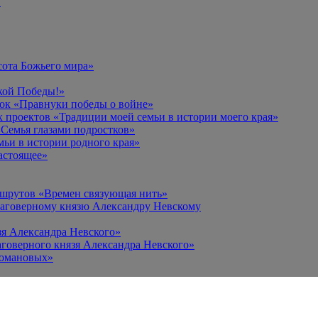
в
сота Божьего мира»
кой Победы!»
к «Правнуки победы о войне»
 проектов «Традиции моей семьи в истории моего края»
Семья глазами подростков»
ьи в истории родного края»
астоящее»
ршрутов «Времен связующая нить»
лаговерному князю Александру Невскому
зя Александра Невского»
говерного князя Александра Невского»
Романовых»