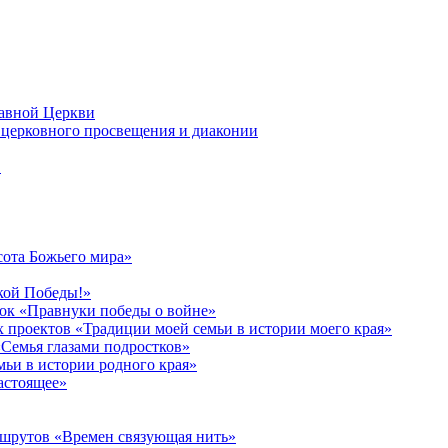
лавной Церкви
церковного просвещения и диаконии
в
сота Божьего мира»
кой Победы!»
к «Правнуки победы о войне»
 проектов «Традиции моей семьи в истории моего края»
Семья глазами подростков»
ьи в истории родного края»
астоящее»
ршрутов «Времен связующая нить»