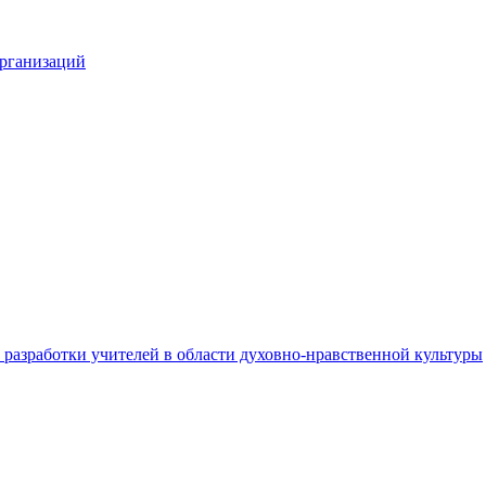
организаций
разработки учителей в области духовно-нравственной культуры