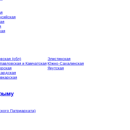
ая
нсийская
кая
я
кая
вская (обл)
Элистинская
павловская и Камчатская
Южно-Сахалинская
орская
Якутская
хардская
вкарская
Крыму
ского Патриархата)