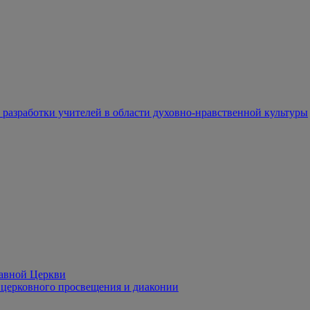
разработки учителей в области духовно-нравственной культуры
лавной Церкви
церковного просвещения и диаконии