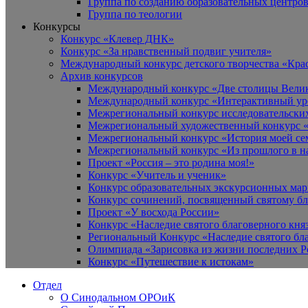
Группа по созданию образовательных центро
Группа по теологии
Конкурсы
Конкурс «Клевер ДНК»
Конкурс «За нравственный подвиг учителя»
Международный конкурс детского творчества «Кра
Архив конкурсов
Международный конкурс «Две столицы Вели
Международный конкурс «Интерактивный уро
Межрегиональный конкурс исследовательских
Межрегиональный художественный конкурс «
Межрегиональный конкурс «История моей сем
Межрегиональный конкурс «Из прошлого в н
Проект «Россия – это родина моя!»
Конкурс «Учитель и ученик»
Конкурс образовательных экскурсионных ма
Конкурс сочинений, посвященный святому б
Проект «У восхода России»
Конкурс «Наследие святого благоверного кня
Региональный Конкурс «Наследие святого бла
Олимпиада «Зарисовка из жизни последних 
Конкурс «Путешествие к истокам»
Отдел
О Синодальном ОРОиК