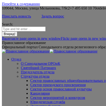
Перейти к содержанию
109044, Москва, улица Мельникова, 7/9с2
+7 495 650 10 70
otdelr
Прислать новость
Задать вопрос
Search:
Вконтакте page opens in new window
Flickr page opens in new wi
Православное образование
Официальный портал Синодального отдела религиозного образ
Отдел
О Синодальном ОРОиК
Святейший Патриарх
Председатель отдела
Структура отдела
Сектор православных общеобразовательных 
Сектор приходского просвещения
Сектор основ православной культуры
Канцелярия
Сектор мероприятий и конкурсов
Юридическая служба