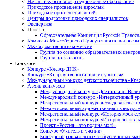
Начальное, основное, среднее общее образование
Приходское просвещение взрослых
Приходское просвещение детей
Центры подготовки приходских специалистов
Экспертиза
Проекты
Образовательная Концепция Русской Правос
Комиссия Межсоборного Присутствия по вопросам 
Межведомственные комиссии
Группа по созданию образовательных центро
Группа по теологии
Конкурсы
Конкурс «Клевер ДНК»
Конкурс «За нравственный подвиг учителя»
Международный конкурс детского творчества «Кра
Архив конкурсов
Международный конкурс «Две столицы Вели
Международный конкурс «Интерактивный уро
Межрегиональный конкурс исследовательских
Межрегиональный художественный конкурс «
Межрегиональный конкурс «История моей сем
Межрегиональный конкурс «Из прошлого в н
Проект «Россия – это родина моя!»
Конкурс «Учитель и ученик»
Конкурс образовательных экскурсионных ма