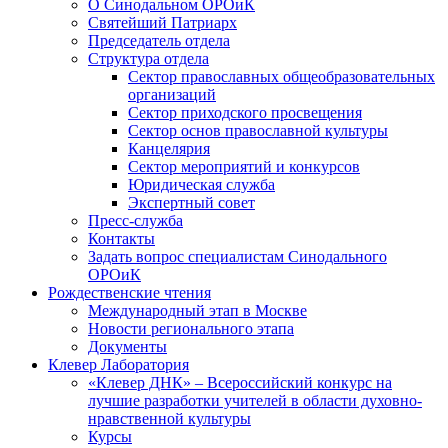
О Синодальном ОРОиК
Святейший Патриарх
Председатель отдела
Структура отдела
Сектор православных общеобразовательных
организаций
Сектор приходского просвещения
Сектор основ православной культуры
Канцелярия
Сектор мероприятий и конкурсов
Юридическая служба
Экспертный совет
Пресс-служба
Контакты
Задать вопрос специалистам Синодального
ОРОиК
Рождественские чтения
Международный этап в Москве
Новости регионального этапа
Документы
Клевер Лаборатория
«Клевер ДНК» – Всероссийский конкурс на
лучшие разработки учителей в области духовно-
нравственной культуры
Курсы