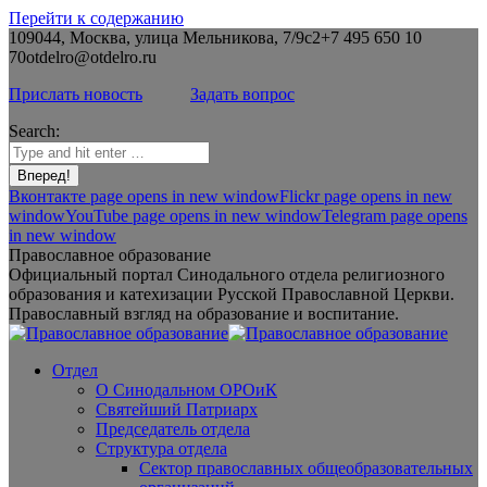
Перейти к содержанию
109044, Москва, улица Мельникова, 7/9с2
+7 495 650 10
70
otdelro@otdelro.ru
Прислать новость
Задать вопрос
Search:
Вконтакте page opens in new window
Flickr page opens in new
window
YouTube page opens in new window
Telegram page opens
in new window
Православное образование
Официальный портал Синодального отдела религиозного
образования и катехизации Русской Православной Церкви.
Православный взгляд на образование и воспитание.
Отдел
О Синодальном ОРОиК
Святейший Патриарх
Председатель отдела
Структура отдела
Сектор православных общеобразовательных