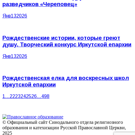
разведчиков «Череповец»
Янв
13
2026
Рождественские истории, которые греют
душу. Творческий конкурс Иркутской епархии
Янв
13
2026
Рождественская елка для воскресных школ
Иркутской епархии
1
…
22
23
24
25
26
…
498
© Официальный сайт Синодального отдела религиозного
образования и катехизации Русской Православной Церкви,
2025