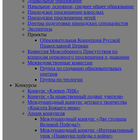
Дошкольное образование
Начальное, основное, среднее общее образование
Приходское просвещение взрослых
Приходское просвещение детей
Центры подготовки приходских специалистов
Экспертиза
Проекты
Образовательная Концепция Русской
Православной Церкви
Комиссия Межсоборного Присутствия по
вопросам церковного просвещения и диаконии
Межведомственные комиссии
Группа по созданию образовательных
центров
Группа по теологии
Конкурсы
Конкурс «Клевер ДНК»
Конкурс «За нравственный подвиг учителя»
Международный конкурс детского творчества
«Красота Божьего мира»
Архив конкурсов
Международный конкурс «Две столицы
Великой Победы!»
Международный конкурс «Интерактивный
урок «Правнуки победы о войне»