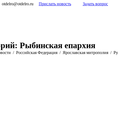
otdelro@otdelro.ru
Прислать новость
Задать вопрос
орий:
Рыбинская епархия
овости
Российская Федерация
Ярославская митрополия
Ру