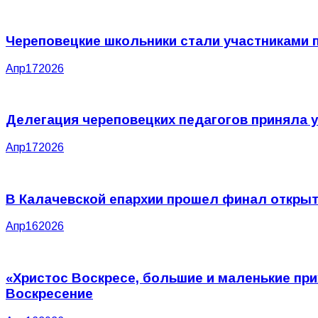
Череповецкие школьники стали участниками 
Апр
17
2026
Делегация череповецких педагогов приняла 
Апр
17
2026
В Калачевской епархии прошел финал открыт
Апр
16
2026
«Христос Воскресе, большие и маленькие пр
Воскресение