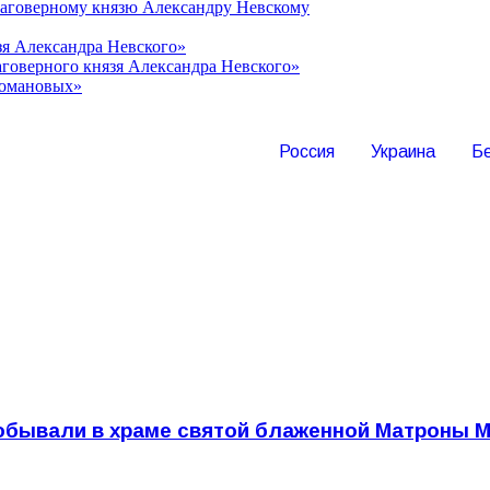
лаговерному князю Александру Невскому
зя Александра Невского»
говерного князя Александра Невского»
Романовых»
Россия
Украина
Б
обывали в храме святой блаженной Матроны 