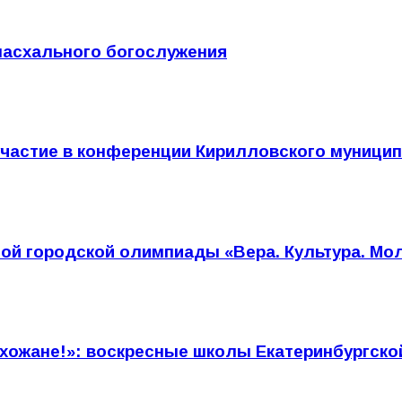
пасхального богослужения
участие в конференции Кирилловского муницип
ой городской олимпиады «Вера. Культура. Мо
ихожане!»: воскресные школы Екатеринбургско