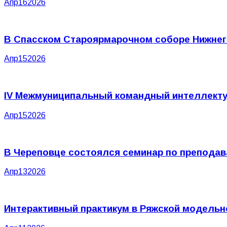
Апр
16
2026
В Спасском Староярмарочном соборе Нижнег
Апр
15
2026
IV Межмуниципальный командный интеллекту
Апр
15
2026
В Череповце состоялся семинар по препода
Апр
13
2026
Интерактивный практикум в Ряжской модельн