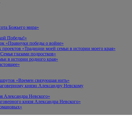
в
сота Божьего мира»
кой Победы!»
к «Правнуки победы о войне»
 проектов «Традиции моей семьи в истории моего края»
Семья глазами подростков»
ьи в истории родного края»
астоящее»
ршрутов «Времен связующая нить»
лаговерному князю Александру Невскому
зя Александра Невского»
говерного князя Александра Невского»
Романовых»