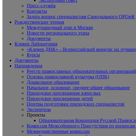
Экспертный совет
Пресс-служба
Контакты
Задать вопрос специалистам Синодального ОРОиК
Рождественские чтения
Международный этап в Москве
Новости регионального этапа
Документы
Клевер Лаборатория
«Клевер ДНК» – Всероссийский конкурс на лучшие 
Курсы
Документы
Направления
Реестр православных образовательных организаций
Основы православной культуры (ОПК)
Дошкольное образование
Начальное, основное, среднее общее образование
Приходское просвещение взрослых
Приходское просвещение детей
Центры подготовки приходских специалистов
Экспертиза
Проекты
Образовательная Концепция Русской Правос
Комиссия Межсоборного Присутствия по вопросам 
Межведомственные комиссии