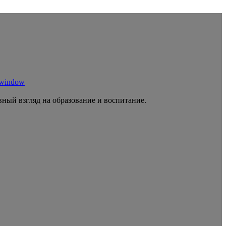
 window
ный взгляд на образование и воспитание.