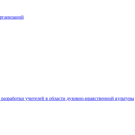
организаций
разработки учителей в области духовно-нравственной культуры