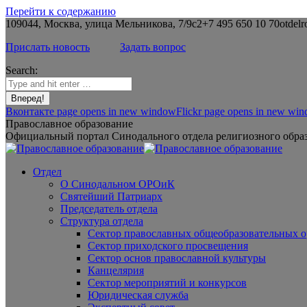
Перейти к содержанию
109044, Москва, улица Мельникова, 7/9с2
+7 495 650 10 70
otdelr
Прислать новость
Задать вопрос
Search:
Вконтакте page opens in new window
Flickr page opens in new wi
Православное образование
Официальный портал Синодального отдела религиозного образ
Отдел
О Синодальном ОРОиК
Святейший Патриарх
Председатель отдела
Структура отдела
Сектор православных общеобразовательных 
Сектор приходского просвещения
Сектор основ православной культуры
Канцелярия
Сектор мероприятий и конкурсов
Юридическая служба