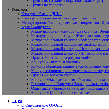
Группа по созданию образовательных центро
Группа по теологии
Конкурсы
Конкурс «Клевер ДНК»
Конкурс «За нравственный подвиг учителя»
Международный конкурс детского творчества «Кра
Архив конкурсов
Международный конкурс «Две столицы Вели
Международный конкурс «Интерактивный уро
Межрегиональный конкурс исследовательских
Межрегиональный художественный конкурс «
Межрегиональный конкурс «История моей сем
Межрегиональный конкурс «Из прошлого в н
Проект «Россия – это родина моя!»
Конкурс «Учитель и ученик»
Конкурс образовательных экскурсионных ма
Конкурс сочинений, посвященный святому б
Проект «У восхода России»
Конкурс «Наследие святого благоверного кня
Региональный Конкурс «Наследие святого бла
Олимпиада «Зарисовка из жизни последних 
Конкурс «Путешествие к истокам»
Отдел
О Синодальном ОРОиК