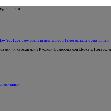
o@otdelro.ru
ndow
YouTube page opens in new window
Telegram page opens in new
ования и катехизации Русской Православной Церкви. Православ
организаций