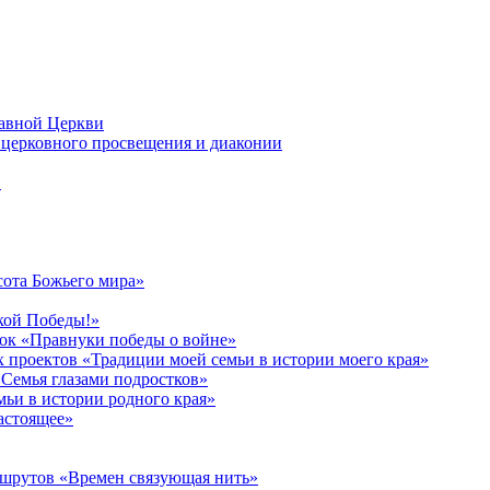
лавной Церкви
церковного просвещения и диаконии
в
сота Божьего мира»
кой Победы!»
к «Правнуки победы о войне»
 проектов «Традиции моей семьи в истории моего края»
Семья глазами подростков»
ьи в истории родного края»
астоящее»
ршрутов «Времен связующая нить»