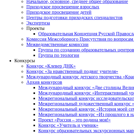
Начальное, основное, среднее общее образование
Приходское просвещение взрослых
Приходское просвещение детей
Центры подготовки приходских специалистов
Экспертиза
Проекты
Образовательная Концепция Русской Правос
Комиссия Межсоборного Присутствия по вопросам 
Межведомственные комиссии
Группа по созданию образовательных центро
Группа по теологии
Конкурсы
Конкурс «Клевер ДНК»
Конкурс «За нравственный подвиг учителя»
Международный конкурс детского творчества «Кра
Архив конкурсов
Международный конкурс «Две столицы Вели
Международный конкурс «Интерактивный уро
Межрегиональный конкурс исследовательских
Межрегиональный художественный конкурс «
Межрегиональный конкурс «История моей сем
Межрегиональный конкурс «Из прошлого в н
Проект «Россия – это родина моя!»
Конкурс «Учитель и ученик»
Конкурс образовательных экскурсионных ма