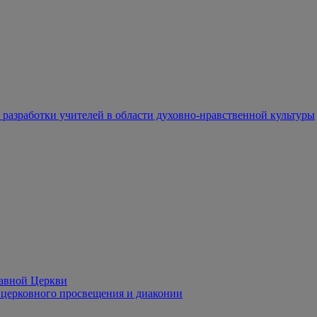
разработки учителей в области духовно-нравственной культуры
лавной Церкви
церковного просвещения и диаконии