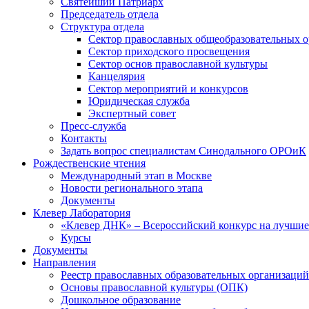
Святейший Патриарх
Председатель отдела
Структура отдела
Сектор православных общеобразовательных 
Сектор приходского просвещения
Сектор основ православной культуры
Канцелярия
Сектор мероприятий и конкурсов
Юридическая служба
Экспертный совет
Пресс-служба
Контакты
Задать вопрос специалистам Синодального ОРОиК
Рождественские чтения
Международный этап в Москве
Новости регионального этапа
Документы
Клевер Лаборатория
«Клевер ДНК» – Всероссийский конкурс на лучшие 
Курсы
Документы
Направления
Реестр православных образовательных организаций
Основы православной культуры (ОПК)
Дошкольное образование