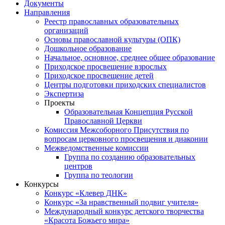
Документы
Направления
Реестр православных образовательных
организаций
Основы православной культуры (ОПК)
Дошкольное образование
Начальное, основное, среднее общее образование
Приходское просвещение взрослых
Приходское просвещение детей
Центры подготовки приходских специалистов
Экспертиза
Проекты
Образовательная Концепция Русской
Православной Церкви
Комиссия Межсоборного Присутствия по
вопросам церковного просвещения и диаконии
Межведомственные комиссии
Группа по созданию образовательных
центров
Группа по теологии
Конкурсы
Конкурс «Клевер ДНК»
Конкурс «За нравственный подвиг учителя»
Международный конкурс детского творчества
«Красота Божьего мира»