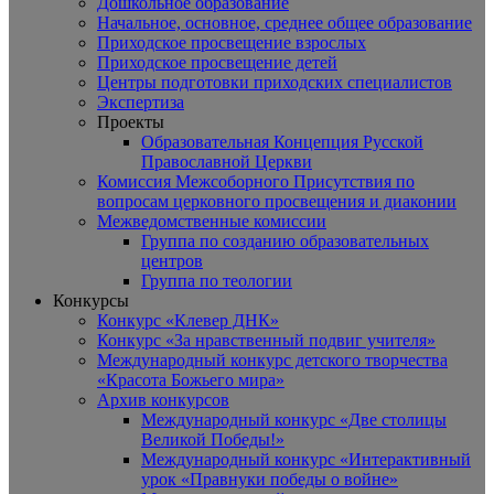
Дошкольное образование
Начальное, основное, среднее общее образование
Приходское просвещение взрослых
Приходское просвещение детей
Центры подготовки приходских специалистов
Экспертиза
Проекты
Образовательная Концепция Русской
Православной Церкви
Комиссия Межсоборного Присутствия по
вопросам церковного просвещения и диаконии
Межведомственные комиссии
Группа по созданию образовательных
центров
Группа по теологии
Конкурсы
Конкурс «Клевер ДНК»
Конкурс «За нравственный подвиг учителя»
Международный конкурс детского творчества
«Красота Божьего мира»
Архив конкурсов
Международный конкурс «Две столицы
Великой Победы!»
Международный конкурс «Интерактивный
урок «Правнуки победы о войне»