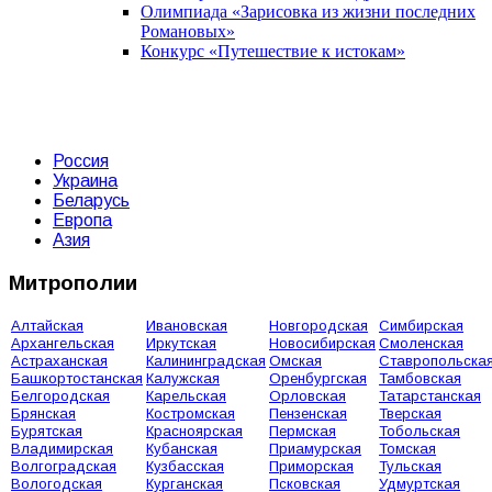
Олимпиада «Зарисовка из жизни последних
Романовых»
Конкурс «Путешествие к истокам»
Россия
Украина
Беларусь
Европа
Азия
Митрополии
Алтайская
Ивановская
Новгородская
Симбирская
Архангельская
Иркутская
Новосибирская
Смоленская
Астраханская
Калининградская
Омская
Ставропольска
Башкортостанская
Калужская
Оренбургская
Тамбовская
Белгородская
Карельская
Орловская
Татарстанская
Брянская
Костромская
Пензенская
Тверская
Бурятская
Красноярская
Пермская
Тобольская
Владимирская
Кубанская
Приамурская
Томская
Волгоградская
Кузбасская
Приморская
Тульская
Вологодская
Курганская
Псковская
Удмуртская