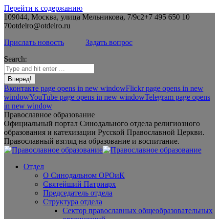
Перейти к содержанию
109044, Москва, улица Мельникова, 7/9с2
+7 495 650 10
70
otdelro@otdelro.ru
Прислать новость
Задать вопрос
Search:
Вконтакте page opens in new window
Flickr page opens in new
window
YouTube page opens in new window
Telegram page opens
in new window
Православное образование
Официальный портал Синодального отдела религиозного
образования и катехизации Русской Православной Церкви.
Православный взгляд на образование и воспитание.
Отдел
О Синодальном ОРОиК
Святейший Патриарх
Председатель отдела
Структура отдела
Сектор православных общеобразовательных