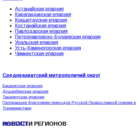
Астанайская епархия
Карагандинская епархия
Кокшетауская епархия
Костанайская епархия
Павлодарская епархия
Петропавловско-Булаевская епархия
Уральская епархия
Усть-Каменогорская епархия
Чимкентская епархия
Среднеазиатский митрополичий округ
Бишкекская епархия
Душанбинская епархия
Ташкентская епархия
Патриаршее благочиние приходов Русской Православной Церкви в
Туркменистане
НОВОСТИ РЕГИОНОВ
Фев
14
2024