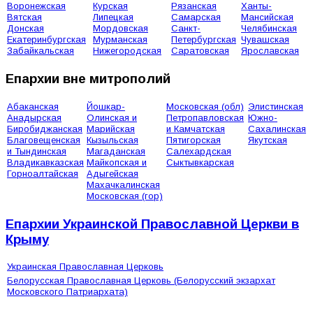
Воронежская
Курская
Рязанская
Ханты-
Вятская
Липецкая
Самарская
Мансийская
Донская
Мордовская
Санкт-
Челябинская
Екатеринбургская
Мурманская
Петербургская
Чувашская
Забайкальская
Нижегородская
Саратовская
Ярославская
Епархии вне митрополий
Абаканская
Йошкар-
Московская (обл)
Элистинская
Анадырская
Олинская и
Петропавловская
Южно-
Биробиджанская
Марийская
и Камчатская
Сахалинская
Благовещенская
Кызыльская
Пятигорская
Якутская
и Тындинская
Магаданская
Салехардская
Владикавказская
Майкопская и
Сыктывкарская
Горноалтайская
Адыгейская
Махачкалинская
Московская (гор)
Епархии Украинской Православной Церкви в
Крыму
Украинская Православная Церковь
Белорусская Православная Церковь (Белорусский экзархат
Московского Патриархата)