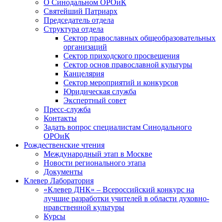
О Синодальном ОРОиК
Святейший Патриарх
Председатель отдела
Структура отдела
Сектор православных общеобразовательных
организаций
Сектор приходского просвещения
Сектор основ православной культуры
Канцелярия
Сектор мероприятий и конкурсов
Юридическая служба
Экспертный совет
Пресс-служба
Контакты
Задать вопрос специалистам Синодального
ОРОиК
Рождественские чтения
Международный этап в Москве
Новости регионального этапа
Документы
Клевер Лаборатория
«Клевер ДНК» – Всероссийский конкурс на
лучшие разработки учителей в области духовно-
нравственной культуры
Курсы