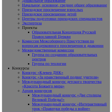
Дошкольное образование
Начальное, основное, среднее общее образование
Приходское просвещение взрослых
Приходское просвещение детей
Центры подготовки приходских специалистов
Экспертиза
Проекты
Образовательная Концепция Русской
Православной Церкви
Комиссия Межсоборного Присутствия по
вопросам церковного просвещения и диаконии
Межведомственные комиссии
Группа по созданию образовательных
центров
Группа по теологии
Конкурсы
Конкурс «Клевер ДНК»
Конкурс «За нравственный подвиг учителя»
Международный конкурс детского творчества
«Красота Божьего мира»
Архив конкурсов
Международный конкурс «Две столицы
Великой Победы!»
Международный конкурс «Интерактивный
урок «Правнуки победы о войне»