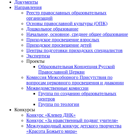
Документы
Направления
Реестр православных образовательных
организаций
Основы православной культуры (ОПК)
Дошкольное образование
Начальное, основное, среднее общее образование
Приходское просвещение взрослых
Приходское просвещение детей
Центры подготовки приходских специалистов
Экспертиза
Проекты
Образовательная Концепция Русской
Православной Церкви
Комиссия Межсоборного Присутствия по
вопросам церковного просвещения и диаконии
Межведомственные комиссии
Группа по созданию образовательных
центров
Группа по теологии
Конкурсы
Конкурс «Клевер ДНК»
Конкурс «За нравственный подвиг учителя»
Международный конкурс детского творчества
«Красота Божьего мира»