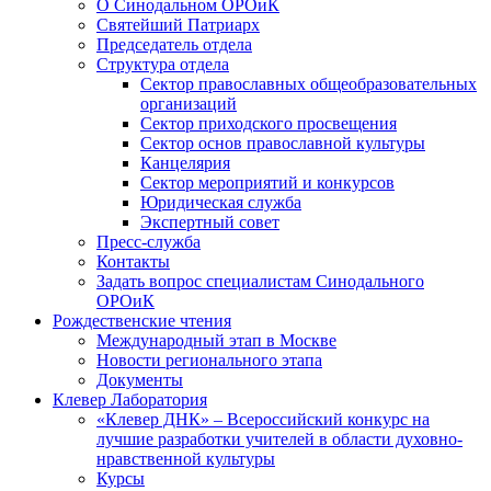
О Синодальном ОРОиК
Святейший Патриарх
Председатель отдела
Структура отдела
Сектор православных общеобразовательных
организаций
Сектор приходского просвещения
Сектор основ православной культуры
Канцелярия
Сектор мероприятий и конкурсов
Юридическая служба
Экспертный совет
Пресс-служба
Контакты
Задать вопрос специалистам Синодального
ОРОиК
Рождественские чтения
Международный этап в Москве
Новости регионального этапа
Документы
Клевер Лаборатория
«Клевер ДНК» – Всероссийский конкурс на
лучшие разработки учителей в области духовно-
нравственной культуры
Курсы