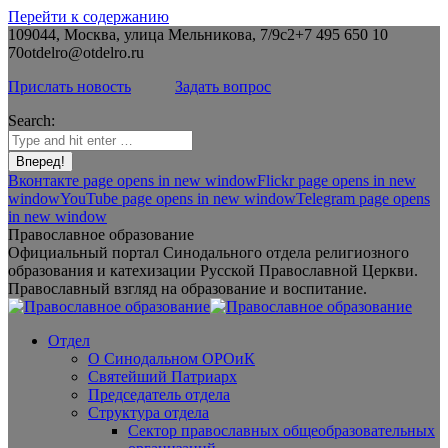
Перейти к содержанию
109044, Москва, улица Мельникова, 7/9с2
+7 495 650 10
70
otdelro@otdelro.ru
Прислать новость
Задать вопрос
Search:
Вконтакте page opens in new window
Flickr page opens in new
window
YouTube page opens in new window
Telegram page opens
in new window
Православное образование
Официальный портал Синодального отдела религиозного
образования и катехизации Русской Православной Церкви.
Православный взгляд на образование и воспитание.
Отдел
О Синодальном ОРОиК
Святейший Патриарх
Председатель отдела
Структура отдела
Сектор православных общеобразовательных