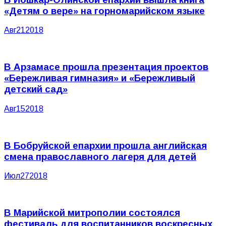
«Детям о вере» на горномарийском языке
Авг
21
2018
В Арзамасе прошла презентация проектов
«Бережливая гимназия» и «Бережливый
детский сад»
Авг
15
2018
В Бобруйской епархии прошла английская
смена православного лагеря для детей
Июл
27
2018
В Марийской митрополии состоялся
фестиваль для воспитанников воскресных