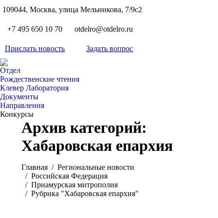
S
109044, Москва, улица Мельникова, 7/9с2
Вкон
page
Flickr
+7 495 650 10 70
otdelro@otdelro.ru
opens
page
YouT
in
opens
Прислать новость
Задать вопрос
page
new
Teleg
in
opens
wind
page
new
Отдел
in
opens
Рождественские чтения
wind
new
Клевер Лаборатория
in
wind
Документы
new
Направления
wind
Конкурсы
Архив категорий:
Хабаровская епархия
Вы здесь:
Главная
Pегиональные новости
Российская Федерация
Приамурская митрополия
Рубрика "Хабаровская епархия"