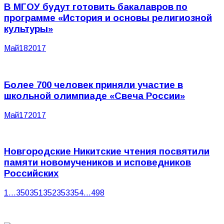
В МГОУ будут готовить бакалавров по
программе «История и основы религиозной
культуры»
Май
18
2017
Более 700 человек приняли участие в
школьной олимпиаде «Свеча России»
Май
17
2017
Новгородские Никитские чтения посвятили
памяти новомучеников и исповедников
Российских
1
…
350
351
352
353
354
…
498