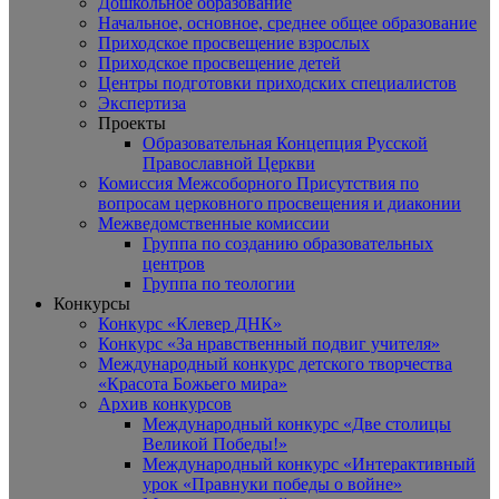
Дошкольное образование
Начальное, основное, среднее общее образование
Приходское просвещение взрослых
Приходское просвещение детей
Центры подготовки приходских специалистов
Экспертиза
Проекты
Образовательная Концепция Русской
Православной Церкви
Комиссия Межсоборного Присутствия по
вопросам церковного просвещения и диаконии
Межведомственные комиссии
Группа по созданию образовательных
центров
Группа по теологии
Конкурсы
Конкурс «Клевер ДНК»
Конкурс «За нравственный подвиг учителя»
Международный конкурс детского творчества
«Красота Божьего мира»
Архив конкурсов
Международный конкурс «Две столицы
Великой Победы!»
Международный конкурс «Интерактивный
урок «Правнуки победы о войне»