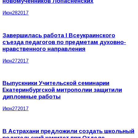
новомученников Лопасненских
Июн
28
2017
Завершилась работа I Всеукраинского
съезда педагогов по предметам духовно-
нравственного направления
Июн
27
2017
Выпускники Учительской семинарии
Екатеринбургской митрополии защитили
дипломные работы
Июн
27
2017
В Астрахани предложили создать школьный
родительский комитет при Отделе