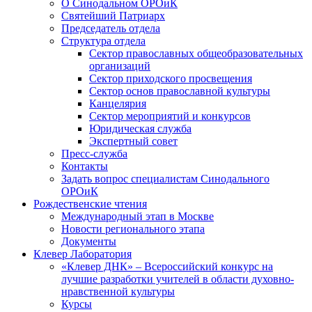
О Синодальном ОРОиК
Святейший Патриарх
Председатель отдела
Структура отдела
Сектор православных общеобразовательных
организаций
Сектор приходского просвещения
Сектор основ православной культуры
Канцелярия
Сектор мероприятий и конкурсов
Юридическая служба
Экспертный совет
Пресс-служба
Контакты
Задать вопрос специалистам Синодального
ОРОиК
Рождественские чтения
Международный этап в Москве
Новости регионального этапа
Документы
Клевер Лаборатория
«Клевер ДНК» – Всероссийский конкурс на
лучшие разработки учителей в области духовно-
нравственной культуры
Курсы