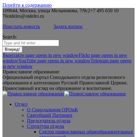
Перейти к содержанию
109044, Москва, улица Мельникова, 7/9с2
+7 495 650 10
70
otdelro@otdelro.ru
Прислать новость
Задать вопрос
Search:
Вконтакте page opens in new window
Flickr page opens in new
window
YouTube page opens in new window
Telegram page opens
in new window
Православное образование
Официальный портал Синодального отдела религиозного
образования и катехизации Русской Православной Церкви.
Православный взгляд на образование и воспитание.
Отдел
О Синодальном ОРОиК
Святейший Патриарх
Председатель отдела
Структура отдела
Сектор православных общеобразовательных