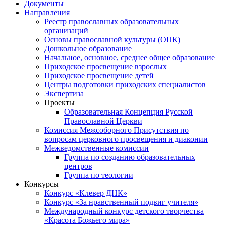
Документы
Направления
Реестр православных образовательных
организаций
Основы православной культуры (ОПК)
Дошкольное образование
Начальное, основное, среднее общее образование
Приходское просвещение взрослых
Приходское просвещение детей
Центры подготовки приходских специалистов
Экспертиза
Проекты
Образовательная Концепция Русской
Православной Церкви
Комиссия Межсоборного Присутствия по
вопросам церковного просвещения и диаконии
Межведомственные комиссии
Группа по созданию образовательных
центров
Группа по теологии
Конкурсы
Конкурс «Клевер ДНК»
Конкурс «За нравственный подвиг учителя»
Международный конкурс детского творчества
«Красота Божьего мира»