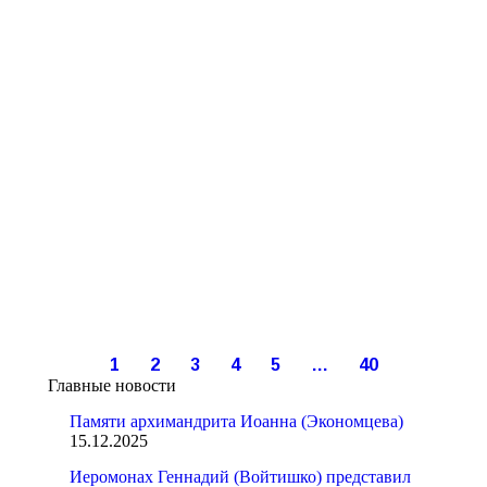
Июл
Июн
Май
Май
24
2
29
1
Апр
30
2026
2026
2026
2026
2026
Апр
Апр
Фев
Фев
27
24
9
9
1
2
3
4
5
…
40
2026
2026
2026
2026
Главные новости
Памяти архимандрита Иоанна (Экономцева)
15.12.2025
Иеромонах Геннадий (Войтишко) представил