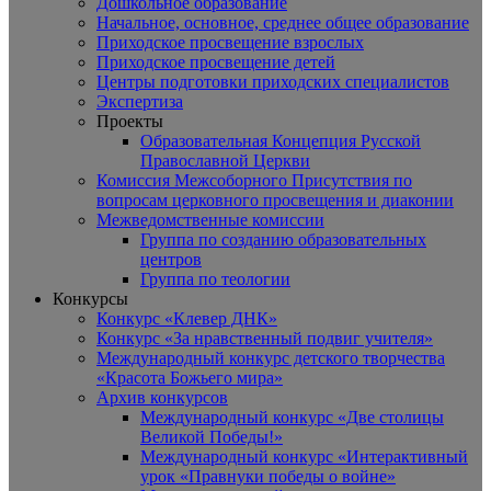
Дошкольное образование
Начальное, основное, среднее общее образование
Приходское просвещение взрослых
Приходское просвещение детей
Центры подготовки приходских специалистов
Экспертиза
Проекты
Образовательная Концепция Русской
Православной Церкви
Комиссия Межсоборного Присутствия по
вопросам церковного просвещения и диаконии
Межведомственные комиссии
Группа по созданию образовательных
центров
Группа по теологии
Конкурсы
Конкурс «Клевер ДНК»
Конкурс «За нравственный подвиг учителя»
Международный конкурс детского творчества
«Красота Божьего мира»
Архив конкурсов
Международный конкурс «Две столицы
Великой Победы!»
Международный конкурс «Интерактивный
урок «Правнуки победы о войне»