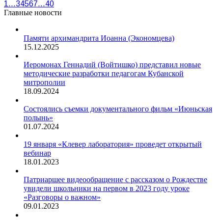
1
…
3
4
5
6
7
…
40
Главные новости
Памяти архимандрита Иоанна (Экономцева)
15.12.2025
Иеромонах Геннадий (Войтишко) представил новые
методические разработки педагогам Кубанской
митрополии
18.09.2024
Состоялись съемки документального фильм «Июньская
полынь»
01.07.2024
19 января «Клевер лаборатория» проведет открытый
вебинар
18.01.2023
Патриаршее видеообращение с рассказом о Рождестве
увидели школьники на первом в 2023 году уроке
«Разговоры о важном»
09.01.2023