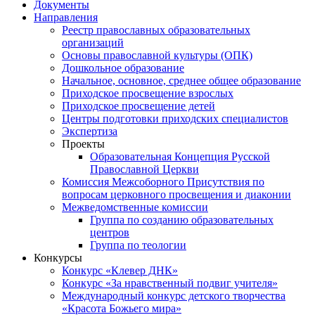
Документы
Направления
Реестр православных образовательных
организаций
Основы православной культуры (ОПК)
Дошкольное образование
Начальное, основное, среднее общее образование
Приходское просвещение взрослых
Приходское просвещение детей
Центры подготовки приходских специалистов
Экспертиза
Проекты
Образовательная Концепция Русской
Православной Церкви
Комиссия Межсоборного Присутствия по
вопросам церковного просвещения и диаконии
Межведомственные комиссии
Группа по созданию образовательных
центров
Группа по теологии
Конкурсы
Конкурс «Клевер ДНК»
Конкурс «За нравственный подвиг учителя»
Международный конкурс детского творчества
«Красота Божьего мира»