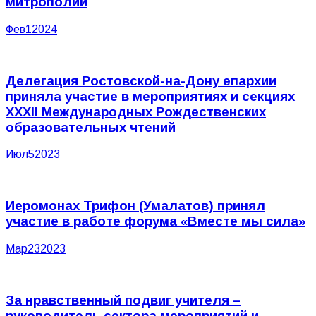
митрополии
Фев
1
2024
Делегация Ростовской-на-Дону епархии
приняла участие в мероприятиях и секциях
XXXII Международных Рождественских
образовательных чтений
Июл
5
2023
Иеромонах Трифон (Умалатов) принял
участие в работе форума «Вместе мы сила»
Мар
23
2023
За нравственный подвиг учителя –
руководитель сектора мероприятий и