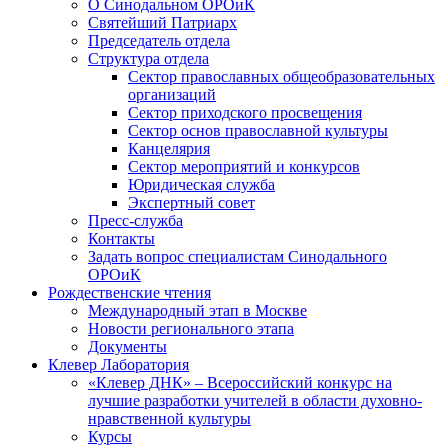
О Синодальном ОРОиК
Святейший Патриарх
Председатель отдела
Структура отдела
Сектор православных общеобразовательных
организаций
Сектор приходского просвещения
Сектор основ православной культуры
Канцелярия
Сектор мероприятий и конкурсов
Юридическая служба
Экспертный совет
Пресс-служба
Контакты
Задать вопрос специалистам Синодального
ОРОиК
Рождественские чтения
Международный этап в Москве
Новости регионального этапа
Документы
Клевер Лаборатория
«Клевер ДНК» – Всероссийский конкурс на
лучшие разработки учителей в области духовно-
нравственной культуры
Курсы