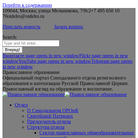
Перейти к содержанию
109044, Москва, улица Мельникова, 7/9с2
+7 495 650 10
70
otdelro@otdelro.ru
Прислать новость
Задать вопрос
Search:
Вконтакте page opens in new window
Flickr page opens in new
window
YouTube page opens in new window
Telegram page opens
in new window
Православное образование
Официальный портал Синодального отдела религиозного
образования и катехизации Русской Православной Церкви.
Православный взгляд на образование и воспитание.
Отдел
О Синодальном ОРОиК
Святейший Патриарх
Председатель отдела
Структура отдела
Сектор православных общеобразовательных