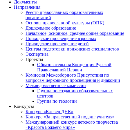
Документы
Направления
Реестр православных образовательных
организаций
Основы православной культуры (ОПК)
Дошкольное образование
Начальное, основное, среднее общее образование
Приходское просвещение взрослых
Приходское просвещение детей
Центры подготовки приходских специалистов
Экспертиза
Проекты
Образовательная Концепция Русской
Православной Церкви
Комиссия Межсоборного Присутствия по
вопросам церковного просвещения и диаконии
Межведомственные комиссии
Группа по созданию образовательных
центров
Группа по теологии
Конкурсы
Конкурс «Клевер ДНК»
Конкурс «За нравственный подвиг учителя»
Международный конкурс детского творчества
«Красота Божьего мира»