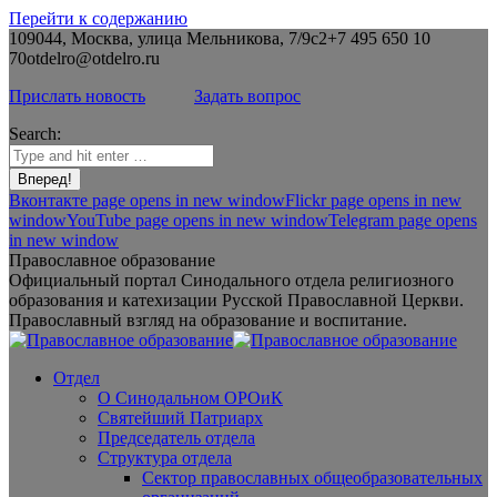
Перейти к содержанию
109044, Москва, улица Мельникова, 7/9с2
+7 495 650 10
70
otdelro@otdelro.ru
Прислать новость
Задать вопрос
Search:
Вконтакте page opens in new window
Flickr page opens in new
window
YouTube page opens in new window
Telegram page opens
in new window
Православное образование
Официальный портал Синодального отдела религиозного
образования и катехизации Русской Православной Церкви.
Православный взгляд на образование и воспитание.
Отдел
О Синодальном ОРОиК
Святейший Патриарх
Председатель отдела
Структура отдела
Сектор православных общеобразовательных