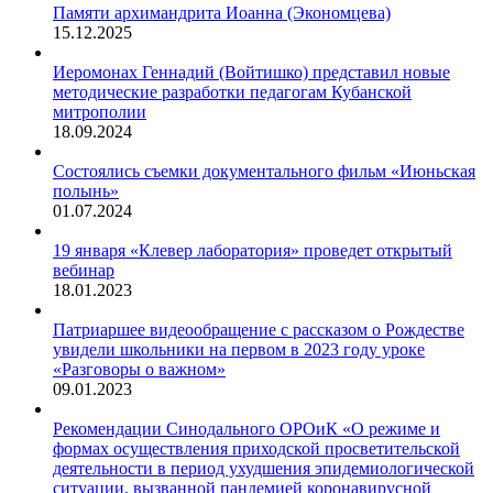
Памяти архимандрита Иоанна (Экономцева)
15.12.2025
Иеромонах Геннадий (Войтишко) представил новые
методические разработки педагогам Кубанской
митрополии
18.09.2024
Состоялись съемки документального фильм «Июньская
полынь»
01.07.2024
19 января «Клевер лаборатория» проведет открытый
вебинар
18.01.2023
Патриаршее видеообращение с рассказом о Рождестве
увидели школьники на первом в 2023 году уроке
«Разговоры о важном»
09.01.2023
Рекомендации Синодального ОРОиК «О режиме и
формах осуществления приходской просветительской
деятельности в период ухудшения эпидемиологической
ситуации, вызванной пандемией коронавирусной