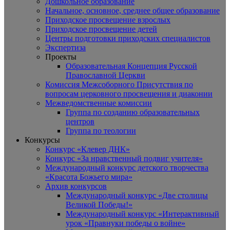
Дошкольное образование
Начальное, основное, среднее общее образование
Приходское просвещение взрослых
Приходское просвещение детей
Центры подготовки приходских специалистов
Экспертиза
Проекты
Образовательная Концепция Русской
Православной Церкви
Комиссия Межсоборного Присутствия по
вопросам церковного просвещения и диаконии
Межведомственные комиссии
Группа по созданию образовательных
центров
Группа по теологии
Конкурсы
Конкурс «Клевер ДНК»
Конкурс «За нравственный подвиг учителя»
Международный конкурс детского творчества
«Красота Божьего мира»
Архив конкурсов
Международный конкурс «Две столицы
Великой Победы!»
Международный конкурс «Интерактивный
урок «Правнуки победы о войне»