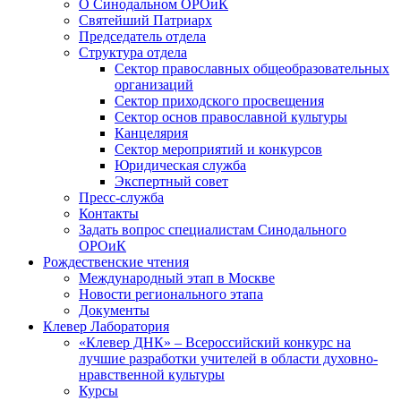
О Синодальном ОРОиК
Святейший Патриарх
Председатель отдела
Структура отдела
Сектор православных общеобразовательных
организаций
Сектор приходского просвещения
Сектор основ православной культуры
Канцелярия
Сектор мероприятий и конкурсов
Юридическая служба
Экспертный совет
Пресс-служба
Контакты
Задать вопрос специалистам Синодального
ОРОиК
Рождественские чтения
Международный этап в Москве
Новости регионального этапа
Документы
Клевер Лаборатория
«Клевер ДНК» – Всероссийский конкурс на
лучшие разработки учителей в области духовно-
нравственной культуры
Курсы