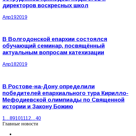
директоров воскресных школ
Апр
19
2019
В Волгодонской епархии состоялся
обучающий семинар, посвящённый
актуальным вопросам катехизации
Апр
18
2019
В Ростове-на-Дону определили
победителей епархиального тура Кирилло-
Мефодиевской олимпиады по Священной
истории и Закону Божию
1
…
8
9
10
11
12
…
40
Главные новости