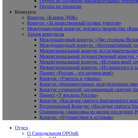
Группа по созданию образовательных центро
Группа по теологии
Конкурсы
Конкурс «Клевер ДНК»
Конкурс «За нравственный подвиг учителя»
Международный конкурс детского творчества «Кра
Архив конкурсов
Международный конкурс «Две столицы Вели
Международный конкурс «Интерактивный уро
Межрегиональный конкурс исследовательских
Межрегиональный художественный конкурс «
Межрегиональный конкурс «История моей сем
Межрегиональный конкурс «Из прошлого в н
Проект «Россия – это родина моя!»
Конкурс «Учитель и ученик»
Конкурс образовательных экскурсионных ма
Конкурс сочинений, посвященный святому б
Проект «У восхода России»
Конкурс «Наследие святого благоверного кня
Региональный Конкурс «Наследие святого бла
Олимпиада «Зарисовка из жизни последних 
Конкурс «Путешествие к истокам»
Отдел
О Синодальном ОРОиК