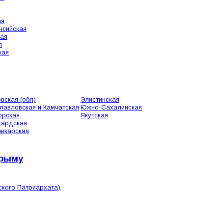
ая
нсийская
кая
я
кая
вская (обл)
Элистинская
павловская и Камчатская
Южно-Сахалинская
орская
Якутская
хардская
вкарская
Крыму
ского Патриархата)