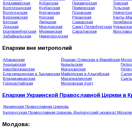
Владимирская
Кубанская
Приамурская
Томская
Волгоградская
Кузбасская
Приморская
Тульская
Вологодская
Курганская
Псковская
Удмуртск
Воронежская
Курская
Рязанская
Ханты-Ма
Вятская
Липецкая
Самарская
Челябинс
Донская
Мордовская
Санкт-Петербургская
Чувашска
Екатеринбургская
Мурманская
Саратовская
Ярославс
Забайкальская
Нижегородская
Епархии вне митрополий
Абаканская
Йошкар-Олинская и Марийская
Моско
Анадырская
Кызыльская
Петро
Биробиджанская
Магаданская
Пятиг
Благовещенская и Тындинская
Майкопская и Адыгейская
Сале
Владикавказская
Махачкалинская
Сыкты
Горноалтайская
Московская (гор)
Епархии Украинской Православной Церкви в 
Украинская Православная Церковь
Белорусская Православная Церковь (Белорусский экзархат Москов
Молдова: