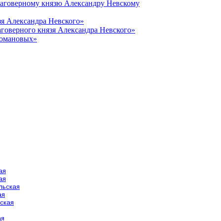
лаговерному князю Александру Невскому
зя Александра Невского»
говерного князя Александра Невского»
Романовых»
ая
ая
льская
ая
ская
ая