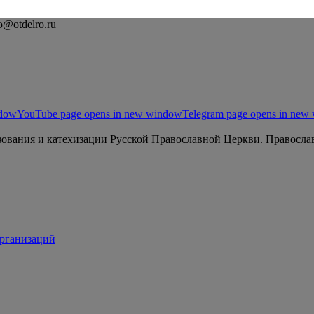
o@otdelro.ru
ndow
YouTube page opens in new window
Telegram page opens in new
ования и катехизации Русской Православной Церкви. Православ
организаций