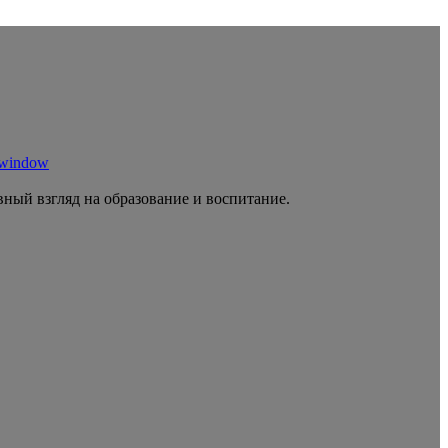
 window
ный взгляд на образование и воспитание.