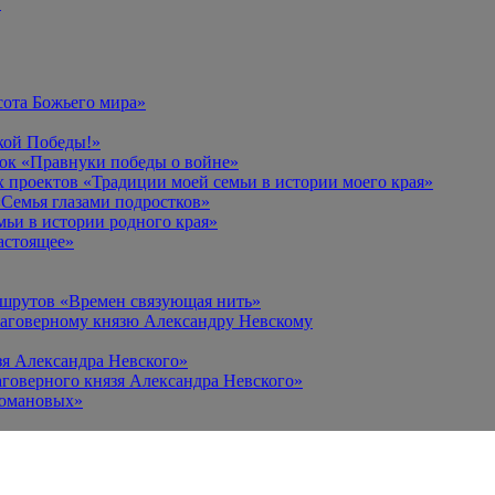
в
сота Божьего мира»
кой Победы!»
к «Правнуки победы о войне»
 проектов «Традиции моей семьи в истории моего края»
Семья глазами подростков»
ьи в истории родного края»
астоящее»
ршрутов «Времен связующая нить»
лаговерному князю Александру Невскому
зя Александра Невского»
говерного князя Александра Невского»
Романовых»