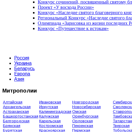
Конкурс сочинений, посвященный святому б
Проект «У восхода России»
Конкурс «Наследие святого благоверного кня
Региональный Конкурс «Наследие святого бла
Олимпиада «Зарисовка из жизни последних 
Конкурс «Путешествие к истокам»
Россия
Украина
Беларусь
Европа
Азия
Митрополии
Алтайская
Ивановская
Новгородская
Симбирск
Архангельская
Иркутская
Новосибирская
Смоленск
Астраханская
Калининградская
Омская
Ставропо
Башкортостанская
Калужская
Оренбургская
Тамбовск
Белгородская
Карельская
Орловская
Татарстан
Брянская
Костромская
Пензенская
Тверская
Бурятская
Красноярская
Пермская
Тобольск