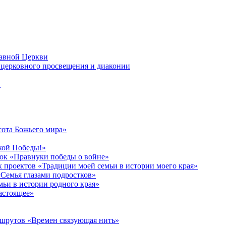
лавной Церкви
церковного просвещения и диаконии
в
сота Божьего мира»
кой Победы!»
к «Правнуки победы о войне»
 проектов «Традиции моей семьи в истории моего края»
Семья глазами подростков»
ьи в истории родного края»
астоящее»
ршрутов «Времен связующая нить»