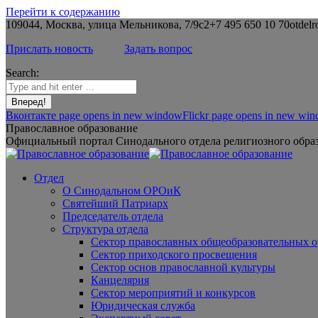
Перейти к содержанию
109044, Москва, улица Мельникова, 7/9с2
+7 495 650 10 70
otdelr
Прислать новость
Задать вопрос
Search:
Вконтакте page opens in new window
Flickr page opens in new wi
Православное образование
Официальный портал Синодального отдела религиозного образ
Отдел
О Синодальном ОРОиК
Святейший Патриарх
Председатель отдела
Структура отдела
Сектор православных общеобразовательных 
Сектор приходского просвещения
Сектор основ православной культуры
Канцелярия
Сектор мероприятий и конкурсов
Юридическая служба