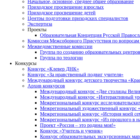
Начальное, основное, среднее общее образование
Приходское просвещение взрослых
Приходское просвещение детей
Центры подготовки приходских специалистов
Экспертиза
Проекты
Образовательная Концепция Русской Правос
Комиссия Межсоборного Присутствия по вопросам 
Межведомственные комиссии
Группа по созданию образовательных центро
Группа по теологии
Конкурсы
Конкурс «Клевер ДНК»
Конкурс «За нравственный подвиг учителя»
Международный конкурс детского творчества «Кра
Архив конкурсов
Международный конкурс «Две столицы Вели
Международный конкурс «Интерактивный уро
Межрегиональный конкурс исследовательских
Межрегиональный художественный конкурс «
Межрегиональный конкурс «История моей сем
Межрегиональный конкурс «Из прошлого в н
Проект «Россия – это родина моя!»
Конкурс «Учитель и ученик»
Конкурс образовательных экскурсионных ма