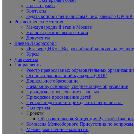
Экспертный совет
Пресс-служба
Контакты
Задать вопрос специалистам Синодального ОРОиК
Рождественские чтения
Международный этап в Москве
Новости регионального этапа
Документы
Клевер Лаборатория
«Клевер ДНК» – Всероссийский конкурс на лучшие 
Курсы
Документы
Направления
Реестр православных образовательных организаций
Основы православной культуры (ОПК)
Дошкольное образование
Начальное, основное, среднее общее образование
Приходское просвещение взрослых
Приходское просвещение детей
Центры подготовки приходских специалистов
Экспертиза
Проекты
Образовательная Концепция Русской Правос
Комиссия Межсоборного Присутствия по вопросам 
Межведомственные комиссии