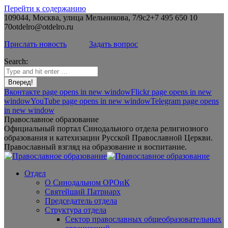
Перейти к содержанию
109044, Москва, улица Мельникова, 7/9с2
+7 495 650 10
70
otdelro@otdelro.ru
Прислать новость
Задать вопрос
Search:
Вконтакте page opens in new window
Flickr page opens in new
window
YouTube page opens in new window
Telegram page opens
in new window
Православное образование
Официальный портал Синодального отдела религиозного
образования и катехизации Русской Православной Церкви.
Православный взгляд на образование и воспитание.
Отдел
О Синодальном ОРОиК
Святейший Патриарх
Председатель отдела
Структура отдела
Сектор православных общеобразовательных