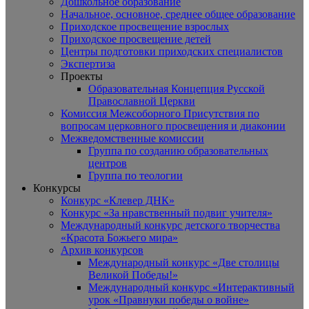
Дошкольное образование
Начальное, основное, среднее общее образование
Приходское просвещение взрослых
Приходское просвещение детей
Центры подготовки приходских специалистов
Экспертиза
Проекты
Образовательная Концепция Русской
Православной Церкви
Комиссия Межсоборного Присутствия по
вопросам церковного просвещения и диаконии
Межведомственные комиссии
Группа по созданию образовательных
центров
Группа по теологии
Конкурсы
Конкурс «Клевер ДНК»
Конкурс «За нравственный подвиг учителя»
Международный конкурс детского творчества
«Красота Божьего мира»
Архив конкурсов
Международный конкурс «Две столицы
Великой Победы!»
Международный конкурс «Интерактивный
урок «Правнуки победы о войне»