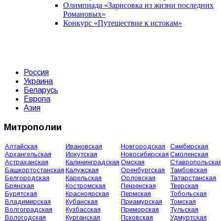
Олимпиада «Зарисовка из жизни последних
Романовых»
Конкурс «Путешествие к истокам»
Россия
Украина
Беларусь
Европа
Азия
Митрополии
Алтайская
Ивановская
Новгородская
Симбирская
Архангельская
Иркутская
Новосибирская
Смоленская
Астраханская
Калининградская
Омская
Ставропольска
Башкортостанская
Калужская
Оренбургская
Тамбовская
Белгородская
Карельская
Орловская
Татарстанская
Брянская
Костромская
Пензенская
Тверская
Бурятская
Красноярская
Пермская
Тобольская
Владимирская
Кубанская
Приамурская
Томская
Волгоградская
Кузбасская
Приморская
Тульская
Вологодская
Курганская
Псковская
Удмуртская