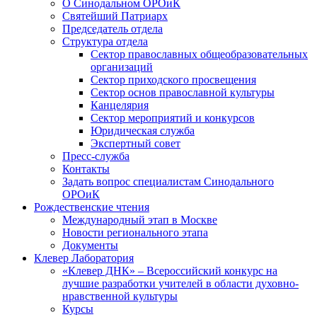
О Синодальном ОРОиК
Святейший Патриарх
Председатель отдела
Структура отдела
Сектор православных общеобразовательных
организаций
Сектор приходского просвещения
Сектор основ православной культуры
Канцелярия
Сектор мероприятий и конкурсов
Юридическая служба
Экспертный совет
Пресс-служба
Контакты
Задать вопрос специалистам Синодального
ОРОиК
Рождественские чтения
Международный этап в Москве
Новости регионального этапа
Документы
Клевер Лаборатория
«Клевер ДНК» – Всероссийский конкурс на
лучшие разработки учителей в области духовно-
нравственной культуры
Курсы