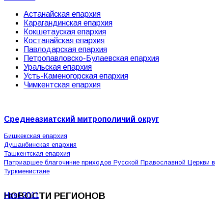
Астанайская епархия
Карагандинская епархия
Кокшетауская епархия
Костанайская епархия
Павлодарская епархия
Петропавловско-Булаевская епархия
Уральская епархия
Усть-Каменогорская епархия
Чимкентская епархия
Среднеазиатский митрополичий округ
Бишкекская епархия
Душанбинская епархия
Ташкентская епархия
Патриаршее благочиние приходов Русской Православной Церкви в
Туркменистане
НОВОСТИ РЕГИОНОВ
Ноя
1
2011