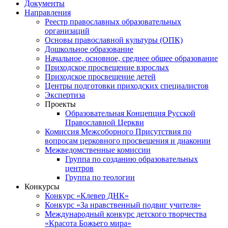
Документы
Направления
Реестр православных образовательных
организаций
Основы православной культуры (ОПК)
Дошкольное образование
Начальное, основное, среднее общее образование
Приходское просвещение взрослых
Приходское просвещение детей
Центры подготовки приходских специалистов
Экспертиза
Проекты
Образовательная Концепция Русской
Православной Церкви
Комиссия Межсоборного Присутствия по
вопросам церковного просвещения и диаконии
Межведомственные комиссии
Группа по созданию образовательных
центров
Группа по теологии
Конкурсы
Конкурс «Клевер ДНК»
Конкурс «За нравственный подвиг учителя»
Международный конкурс детского творчества
«Красота Божьего мира»