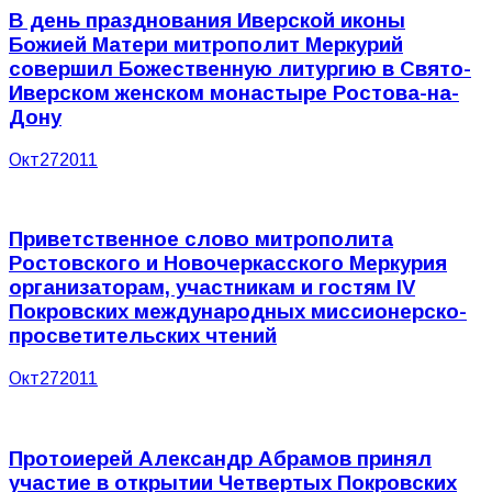
В день празднования Иверской иконы
Божией Матери митрополит Меркурий
совершил Божественную литургию в Свято-
Иверском женском монастыре Ростова-на-
Дону
Окт
27
2011
Приветственное слово митрополита
Ростовского и Новочеркасского Меркурия
организаторам, участникам и гостям ІV
Покровских международных миссионерско-
просветительских чтений
Окт
27
2011
Протоиерей Александр Абрамов принял
участие в открытии Четвертых Покровских