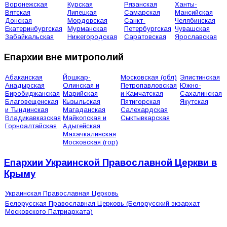
Воронежская
Курская
Рязанская
Ханты-
Вятская
Липецкая
Самарская
Мансийская
Донская
Мордовская
Санкт-
Челябинская
Екатеринбургская
Мурманская
Петербургская
Чувашская
Забайкальская
Нижегородская
Саратовская
Ярославская
Епархии вне митрополий
Абаканская
Йошкар-
Московская (обл)
Элистинская
Анадырская
Олинская и
Петропавловская
Южно-
Биробиджанская
Марийская
и Камчатская
Сахалинская
Благовещенская
Кызыльская
Пятигорская
Якутская
и Тындинская
Магаданская
Салехардская
Владикавказская
Майкопская и
Сыктывкарская
Горноалтайская
Адыгейская
Махачкалинская
Московская (гор)
Епархии Украинской Православной Церкви в
Крыму
Украинская Православная Церковь
Белорусская Православная Церковь (Белорусский экзархат
Московского Патриархата)