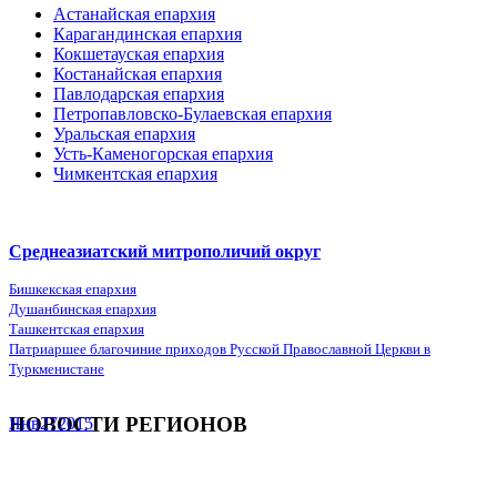
Астанайская епархия
Карагандинская епархия
Кокшетауская епархия
Костанайская епархия
Павлодарская епархия
Петропавловско-Булаевская епархия
Уральская епархия
Усть-Каменогорская епархия
Чимкентская епархия
Среднеазиатский митрополичий округ
Бишкекская епархия
Душанбинская епархия
Ташкентская епархия
Патриаршее благочиние приходов Русской Православной Церкви в
Туркменистане
НОВОСТИ РЕГИОНОВ
Янв
27
2015