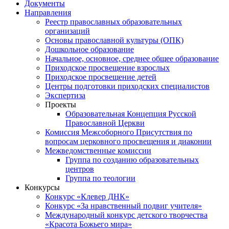
Документы
Направления
Реестр православных образовательных
организаций
Основы православной культуры (ОПК)
Дошкольное образование
Начальное, основное, среднее общее образование
Приходское просвещение взрослых
Приходское просвещение детей
Центры подготовки приходских специалистов
Экспертиза
Проекты
Образовательная Концепция Русской
Православной Церкви
Комиссия Межсоборного Присутствия по
вопросам церковного просвещения и диаконии
Межведомственные комиссии
Группа по созданию образовательных
центров
Группа по теологии
Конкурсы
Конкурс «Клевер ДНК»
Конкурс «За нравственный подвиг учителя»
Международный конкурс детского творчества
«Красота Божьего мира»