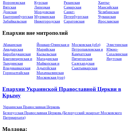
Воронежская
Курская
Рязанская
Ханты-
Вятская
Липецкая
Самарская
Мансийская
Донская
Мордовская
Санкт-
Челябинская
Екатеринбургская
Мурманская
Петербургская
Чувашская
Забайкальская
Нижегородская
Саратовская
Ярославская
Епархии вне митрополий
Абаканская
Йошкар-Олинская и
Московская (обл)
Элистинская
Анадырская
Марийская
Петропавловская и
Южно-
Биробиджанская
Кызыльская
Камчатская
Сахалинская
Благовещенская и
Магаданская
Пятигорская
Якутская
Тындинская
Майкопская и
Салехардская
Владикавказская
Адыгейская
Сыктывкарская
Горноалтайская
Махачкалинская
Московская (гор)
Епархии Украинской Православной Церкви в
Крыму
Украинская Православная Церковь
Белорусская Православная Церковь (Белорусский экзархат Московского
Патриархата)
Молдова: