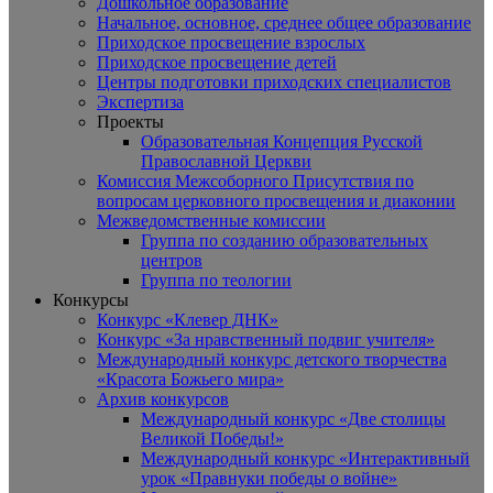
Дошкольное образование
Начальное, основное, среднее общее образование
Приходское просвещение взрослых
Приходское просвещение детей
Центры подготовки приходских специалистов
Экспертиза
Проекты
Образовательная Концепция Русской
Православной Церкви
Комиссия Межсоборного Присутствия по
вопросам церковного просвещения и диаконии
Межведомственные комиссии
Группа по созданию образовательных
центров
Группа по теологии
Конкурсы
Конкурс «Клевер ДНК»
Конкурс «За нравственный подвиг учителя»
Международный конкурс детского творчества
«Красота Божьего мира»
Архив конкурсов
Международный конкурс «Две столицы
Великой Победы!»
Международный конкурс «Интерактивный
урок «Правнуки победы о войне»