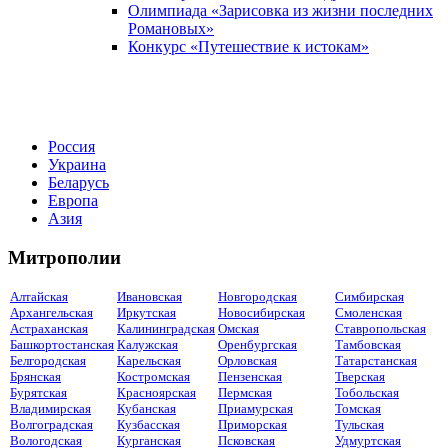
Олимпиада «Зарисовка из жизни последних
Романовых»
Конкурс «Путешествие к истокам»
Россия
Украина
Беларусь
Европа
Азия
Митрополии
Алтайская
Ивановская
Новгородская
Симбирская
Архангельская
Иркутская
Новосибирская
Смоленская
Астраханская
Калининградская
Омская
Ставропольская
Башкортостанская
Калужская
Оренбургская
Тамбовская
Белгородская
Карельская
Орловская
Татарстанская
Брянская
Костромская
Пензенская
Тверская
Бурятская
Красноярская
Пермская
Тобольская
Владимирская
Кубанская
Приамурская
Томская
Волгоградская
Кузбасская
Приморская
Тульская
Вологодская
Курганская
Псковская
Удмуртская