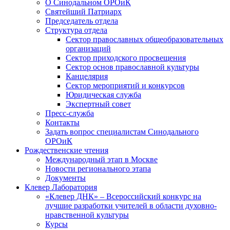
О Синодальном ОРОиК
Святейший Патриарх
Председатель отдела
Структура отдела
Сектор православных общеобразовательных
организаций
Сектор приходского просвещения
Сектор основ православной культуры
Канцелярия
Сектор мероприятий и конкурсов
Юридическая служба
Экспертный совет
Пресс-служба
Контакты
Задать вопрос специалистам Синодального
ОРОиК
Рождественские чтения
Международный этап в Москве
Новости регионального этапа
Документы
Клевер Лаборатория
«Клевер ДНК» – Всероссийский конкурс на
лучшие разработки учителей в области духовно-
нравственной культуры
Курсы