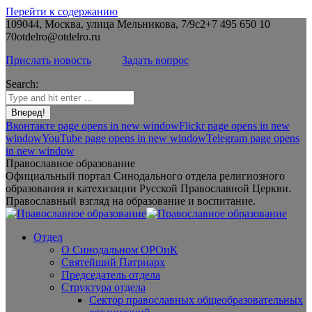
Перейти к содержанию
109044, Москва, улица Мельникова, 7/9с2
+7 495 650 10
70
otdelro@otdelro.ru
Прислать новость
Задать вопрос
Search:
Вконтакте page opens in new window
Flickr page opens in new
window
YouTube page opens in new window
Telegram page opens
in new window
Православное образование
Официальный портал Синодального отдела религиозного
образования и катехизации Русской Православной Церкви.
Православный взгляд на образование и воспитание.
Отдел
О Синодальном ОРОиК
Святейший Патриарх
Председатель отдела
Структура отдела
Сектор православных общеобразовательных