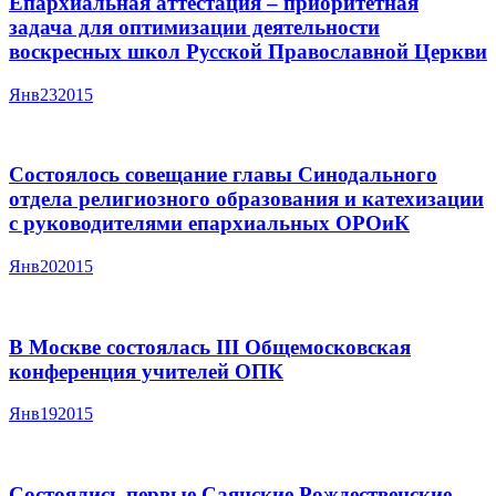
Епархиальная аттестация – приоритетная
задача для оптимизации деятельности
воскресных школ Русской Православной Церкви
Янв
23
2015
Состоялось совещание главы Синодального
отдела религиозного образования и катехизации
с руководителями епархиальных ОРОиК
Янв
20
2015
В Москве состоялась III Общемосковская
конференция учителей ОПК
Янв
19
2015
Состоялись первые Саянские Рождественские