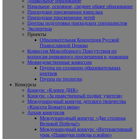
Дошкольное образование
Начальное, основное, среднее общее образование
Приходское просвещение взрослых
Приходское просвещение детей
Центры подготовки приходских специалистов
Экспертиза
Проекты
Образовательная Концепция Русской
Православной Церкви
Комиссия Межсоборного Присутствия по
вопросам церковного просвещения и диаконии
Межведомственные комиссии
Группа по созданию образовательных
центров
Группа по теологии
Конкурсы
Конкурс «Клевер ДНК»
Конкурс «За нравственный подвиг учителя»
Международный конкурс детского творчества
«Красота Божьего мира»
Архив конкурсов
Международный конкурс «Две столицы
Великой Победы!»
Международный конкурс «Интерактивный
урок «Правнуки победы о войне»