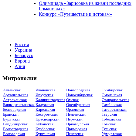
Олимпиада «Зарисовка из жизни последних
Романовых»
Конкурс «Путешествие к истокам»
Россия
Украина
Беларусь
Европа
Азия
Митрополии
Алтайская
Ивановская
Новгородская
Симбирская
Архангельская
Иркутская
Новосибирская
Смоленская
Астраханская
Калининградская
Омская
Ставропольская
Башкортостанская
Калужская
Оренбургская
Тамбовская
Белгородская
Карельская
Орловская
Татарстанская
Брянская
Костромская
Пензенская
Тверская
Бурятская
Красноярская
Пермская
Тобольская
Владимирская
Кубанская
Приамурская
Томская
Волгоградская
Кузбасская
Приморская
Тульская
Вологодская
Курганская
Псковская
Удмуртская