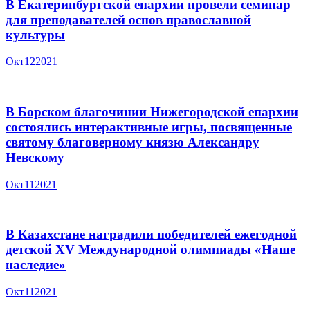
В Екатеринбургской епархии провели семинар
для преподавателей основ православной
культуры
Окт
12
2021
В Борском благочинии Нижегородской епархии
состоялись интерактивные игры, посвященные
святому благоверному князю Александру
Невскому
Окт
11
2021
В Казахстане наградили победителей ежегодной
детской XV Международной олимпиады «Наше
наследие»
Окт
11
2021