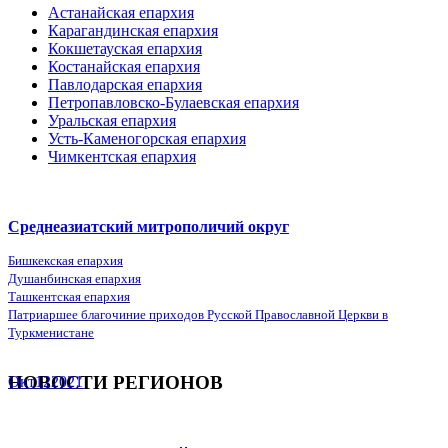
Астанайская епархия
Карагандинская епархия
Кокшетауская епархия
Костанайская епархия
Павлодарская епархия
Петропавловско-Булаевская епархия
Уральская епархия
Усть-Каменогорская епархия
Чимкентская епархия
Среднеазиатский митрополичий округ
Бишкекская епархия
Душанбинская епархия
Ташкентская епархия
Патриаршее благочиние приходов Русской Православной Церкви в
Туркменистане
НОВОСТИ РЕГИОНОВ
Окт
12
2021