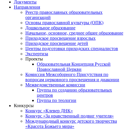
Документы
Направления
Реестр православных образовательных
организаций
Основы православной культуры (ОПК)
Дошкольное образование
Начальное, основное, среднее общее образование
Приходское просвещение взрослых
Приходское просвещение детей
Центры подготовки приходских специалистов
Экспертиза
Проекты
Образовательная Концепция Русской
Православной Церкви
Комиссия Межсоборного Присутствия по
вопросам церковного просвещения и диаконии
Межведомственные комиссии
Группа по созданию образовательных
центров
Группа по теологии
Конкурсы
Конкурс «Клевер ДНК»
Конкурс «За нравственный подвиг учителя»
Международный конкурс детского творчества
«Красота Божьего мира»