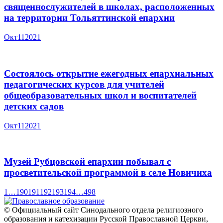
священнослужителей в школах, расположенных
на территории Тольяттинской епархии
Окт
11
2021
Состоялось открытие ежегодных епархиальных
педагогических курсов для учителей
общеобразовательных школ и воспитателей
детских садов
Окт
11
2021
Музей Рубцовской епархии побывал с
просветительской программой в селе Новичиха
1
…
190
191
192
193
194
…
498
© Официальный сайт Синодального отдела религиозного
образования и катехизации Русской Православной Церкви,