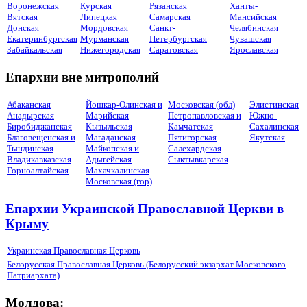
Воронежская
Курская
Рязанская
Ханты-
Вятская
Липецкая
Самарская
Мансийская
Донская
Мордовская
Санкт-
Челябинская
Екатеринбургская
Мурманская
Петербургская
Чувашская
Забайкальская
Нижегородская
Саратовская
Ярославская
Епархии вне митрополий
Абаканская
Йошкар-Олинская и
Московская (обл)
Элистинская
Анадырская
Марийская
Петропавловская и
Южно-
Биробиджанская
Кызыльская
Камчатская
Сахалинская
Благовещенская и
Магаданская
Пятигорская
Якутская
Тындинская
Майкопская и
Салехардская
Владикавказская
Адыгейская
Сыктывкарская
Горноалтайская
Махачкалинская
Московская (гор)
Епархии Украинской Православной Церкви в
Крыму
Украинская Православная Церковь
Белорусская Православная Церковь (Белорусский экзархат Московского
Патриархата)
Молдова: