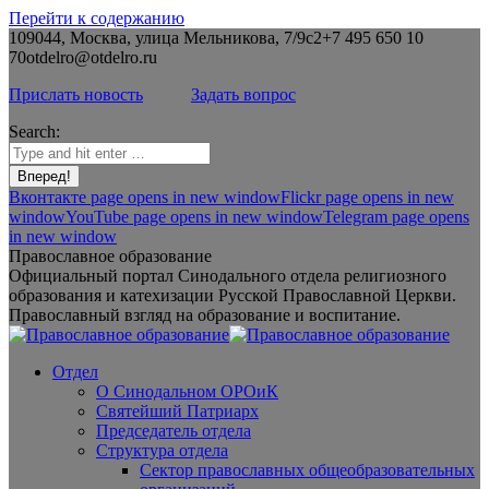
Перейти к содержанию
109044, Москва, улица Мельникова, 7/9с2
+7 495 650 10
70
otdelro@otdelro.ru
Прислать новость
Задать вопрос
Search:
Вконтакте page opens in new window
Flickr page opens in new
window
YouTube page opens in new window
Telegram page opens
in new window
Православное образование
Официальный портал Синодального отдела религиозного
образования и катехизации Русской Православной Церкви.
Православный взгляд на образование и воспитание.
Отдел
О Синодальном ОРОиК
Святейший Патриарх
Председатель отдела
Структура отдела
Сектор православных общеобразовательных