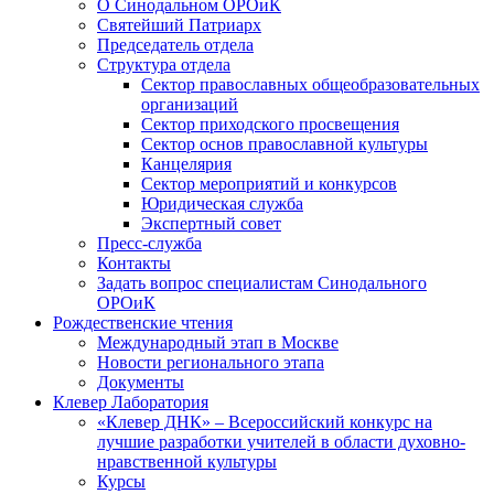
О Синодальном ОРОиК
Святейший Патриарх
Председатель отдела
Структура отдела
Сектор православных общеобразовательных
организаций
Сектор приходского просвещения
Сектор основ православной культуры
Канцелярия
Сектор мероприятий и конкурсов
Юридическая служба
Экспертный совет
Пресс-служба
Контакты
Задать вопрос специалистам Синодального
ОРОиК
Рождественские чтения
Международный этап в Москве
Новости регионального этапа
Документы
Клевер Лаборатория
«Клевер ДНК» – Всероссийский конкурс на
лучшие разработки учителей в области духовно-
нравственной культуры
Курсы