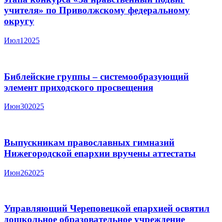
учителя» по Приволжскому федеральному
округу
Июл
1
2025
Библейские группы – системообразующий
элемент приходского просвещения
Июн
30
2025
Выпускникам православных гимназий
Нижегородской епархии вручены аттестаты
Июн
26
2025
Управляющий Череповецкой епархией освятил
дошкольное образовательное учреждение