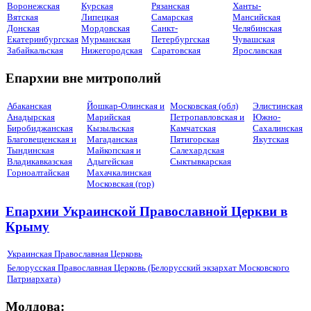
Воронежская
Курская
Рязанская
Ханты-
Вятская
Липецкая
Самарская
Мансийская
Донская
Мордовская
Санкт-
Челябинская
Екатеринбургская
Мурманская
Петербургская
Чувашская
Забайкальская
Нижегородская
Саратовская
Ярославская
Епархии вне митрополий
Абаканская
Йошкар-Олинская и
Московская (обл)
Элистинская
Анадырская
Марийская
Петропавловская и
Южно-
Биробиджанская
Кызыльская
Камчатская
Сахалинская
Благовещенская и
Магаданская
Пятигорская
Якутская
Тындинская
Майкопская и
Салехардская
Владикавказская
Адыгейская
Сыктывкарская
Горноалтайская
Махачкалинская
Московская (гор)
Епархии Украинской Православной Церкви в
Крыму
Украинская Православная Церковь
Белорусская Православная Церковь (Белорусский экзархат Московского
Патриархата)
Молдова: