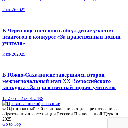
Июн
26
2025
В Череповце состоялось обсуждение участия
педагогов в конкурсе «За нравственный подвиг
учителя»
Июн
26
2025
В Южно-Сахалинске завершился второй
межрегиональный этап XX Всероссийского
конкурса «За нравственный подвиг учителя»
1
…
50
51
52
53
54
…
498
© Официальный сайт Синодального отдела религиозного
образования и катехизации Русской Православной Церкви,
2025
Go to Top