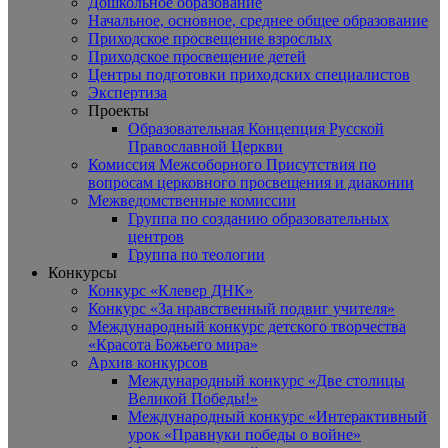
Дошкольное образование
Начальное, основное, среднее общее образование
Приходское просвещение взрослых
Приходское просвещение детей
Центры подготовки приходских специалистов
Экспертиза
Проекты
Образовательная Концепция Русской
Православной Церкви
Комиссия Межсоборного Присутствия по
вопросам церковного просвещения и диаконии
Межведомственные комиссии
Группа по созданию образовательных
центров
Группа по теологии
Конкурсы
Конкурс «Клевер ДНК»
Конкурс «За нравственный подвиг учителя»
Международный конкурс детского творчества
«Красота Божьего мира»
Архив конкурсов
Международный конкурс «Две столицы
Великой Победы!»
Международный конкурс «Интерактивный
урок «Правнуки победы о войне»