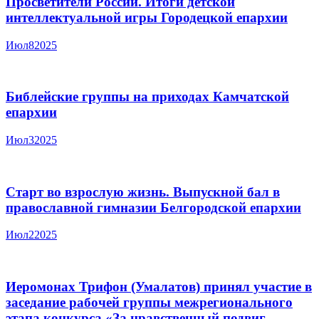
Просветители России. Итоги детской
интеллектуальной игры Городецкой епархии
Июл
8
2025
Библейские группы на приходах Камчатской
епархии
Июл
3
2025
Старт во взрослую жизнь. Выпускной бал в
православной гимназии Белгородской епархии
Июл
2
2025
Иеромонах Трифон (Умалатов) принял участие в
заседание рабочей группы межрегионального
этапа конкурса «За нравственный подвиг