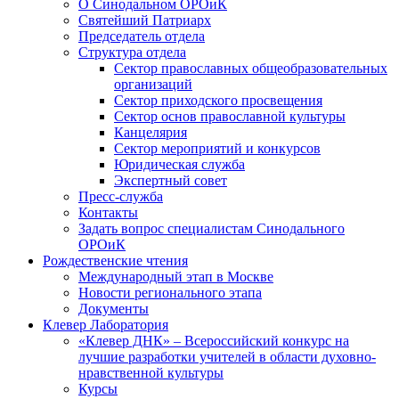
О Синодальном ОРОиК
Святейший Патриарх
Председатель отдела
Структура отдела
Сектор православных общеобразовательных
организаций
Сектор приходского просвещения
Сектор основ православной культуры
Канцелярия
Сектор мероприятий и конкурсов
Юридическая служба
Экспертный совет
Пресс-служба
Контакты
Задать вопрос специалистам Синодального
ОРОиК
Рождественские чтения
Международный этап в Москве
Новости регионального этапа
Документы
Клевер Лаборатория
«Клевер ДНК» – Всероссийский конкурс на
лучшие разработки учителей в области духовно-
нравственной культуры
Курсы