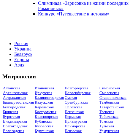
Олимпиада «Зарисовка из жизни последних
Романовых»
Конкурс «Путешествие к истокам»
Россия
Украина
Беларусь
Европа
Азия
Митрополии
Алтайская
Ивановская
Новгородская
Симбирская
Архангельская
Иркутская
Новосибирская
Смоленская
Астраханская
Калининградская
Омская
Ставропольская
Башкортостанская
Калужская
Оренбургская
Тамбовская
Белгородская
Карельская
Орловская
Татарстанская
Брянская
Костромская
Пензенская
Тверская
Бурятская
Красноярская
Пермская
Тобольская
Владимирская
Кубанская
Приамурская
Томская
Волгоградская
Кузбасская
Приморская
Тульская
Вологодская
Курганская
Псковская
Удмуртская