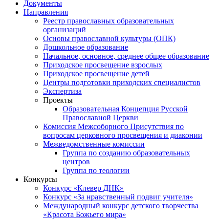
Документы
Направления
Реестр православных образовательных
организаций
Основы православной культуры (ОПК)
Дошкольное образование
Начальное, основное, среднее общее образование
Приходское просвещение взрослых
Приходское просвещение детей
Центры подготовки приходских специалистов
Экспертиза
Проекты
Образовательная Концепция Русской
Православной Церкви
Комиссия Межсоборного Присутствия по
вопросам церковного просвещения и диаконии
Межведомственные комиссии
Группа по созданию образовательных
центров
Группа по теологии
Конкурсы
Конкурс «Клевер ДНК»
Конкурс «За нравственный подвиг учителя»
Международный конкурс детского творчества
«Красота Божьего мира»