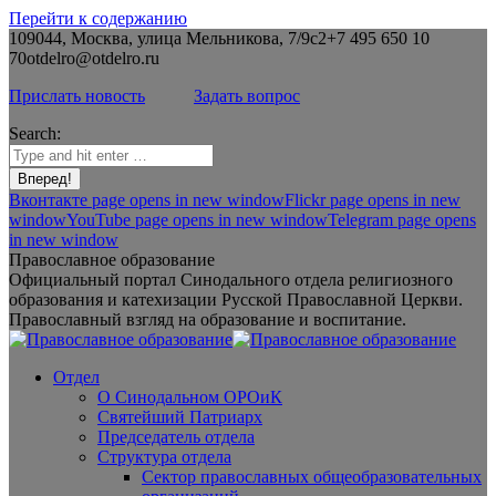
Перейти к содержанию
109044, Москва, улица Мельникова, 7/9с2
+7 495 650 10
70
otdelro@otdelro.ru
Прислать новость
Задать вопрос
Search:
Вконтакте page opens in new window
Flickr page opens in new
window
YouTube page opens in new window
Telegram page opens
in new window
Православное образование
Официальный портал Синодального отдела религиозного
образования и катехизации Русской Православной Церкви.
Православный взгляд на образование и воспитание.
Отдел
О Синодальном ОРОиК
Святейший Патриарх
Председатель отдела
Структура отдела
Сектор православных общеобразовательных