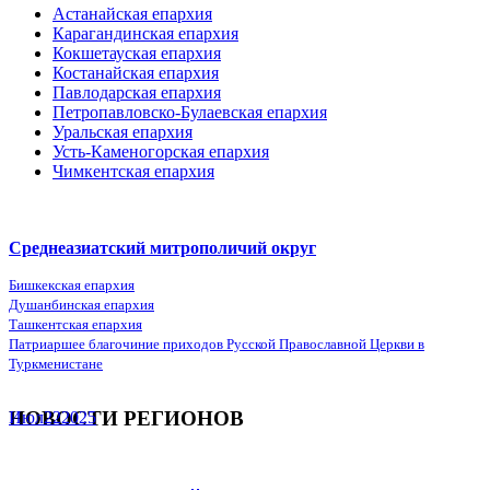
Астанайская епархия
Карагандинская епархия
Кокшетауская епархия
Костанайская епархия
Павлодарская епархия
Петропавловско-Булаевская епархия
Уральская епархия
Усть-Каменогорская епархия
Чимкентская епархия
Среднеазиатский митрополичий округ
Бишкекская епархия
Душанбинская епархия
Ташкентская епархия
Патриаршее благочиние приходов Русской Православной Церкви в
Туркменистане
НОВОСТИ РЕГИОНОВ
Июл
22
2025