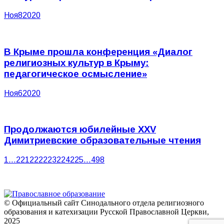
Ноя
8
2020
В Крыме прошла конференция «Диалог
религиозных культур в Крыму:
педагогическое осмысление»
Ноя
6
2020
Продолжаются юбилейные XXV
Димитриевские образовательные чтения
1
…
221
222
223
224
225
…
498
© Официальный сайт Синодального отдела религиозного
образования и катехизации Русской Православной Церкви,
2025