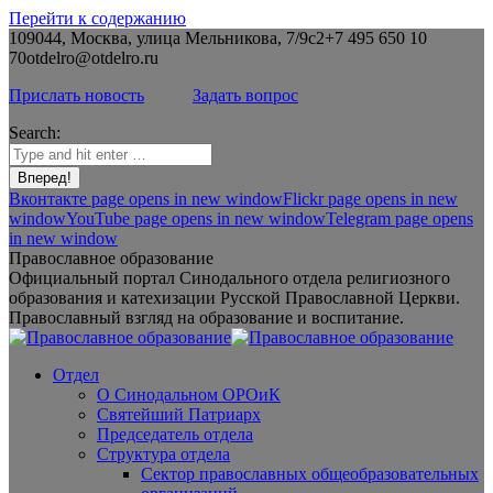
Перейти к содержанию
109044, Москва, улица Мельникова, 7/9с2
+7 495 650 10
70
otdelro@otdelro.ru
Прислать новость
Задать вопрос
Search:
Вконтакте page opens in new window
Flickr page opens in new
window
YouTube page opens in new window
Telegram page opens
in new window
Православное образование
Официальный портал Синодального отдела религиозного
образования и катехизации Русской Православной Церкви.
Православный взгляд на образование и воспитание.
Отдел
О Синодальном ОРОиК
Святейший Патриарх
Председатель отдела
Структура отдела
Сектор православных общеобразовательных