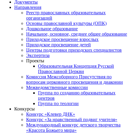
Документы
Направления
Реестр православных образовательных
организаций
Основы православной культуры (ОПК)
Дошкольное образование
Начальное, основное, среднее общее образование
Приходское просвещение взрослых
Приходское просвещение детей
Центры подготовки приходских специалистов
Экспертиза
Проекты
Образовательная Концепция Русской
Православной Церкви
Комиссия Межсоборного Присутствия по
вопросам церковного просвещения и диаконии
Межведомственные комиссии
Группа по созданию образовательных
центров
Группа по теологии
Конкурсы
Конкурс «Клевер ДНК»
Конкурс «За нравственный подвиг учителя»
Международный конкурс детского творчества
«Красота Божьего мира»