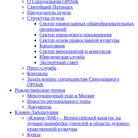
О Синодальном ОРОиК
Святейший Патриарх
Председатель отдела
Структура отдела
Сектор православных общеобразовательных
организаций
Сектор приходского просвещения
Сектор основ православной культуры
Канцелярия
Сектор мероприятий и конкурсов
Юридическая служба
Экспертный совет
Пресс-служба
Контакты
Задать вопрос специалистам Синодального
ОРОиК
Рождественские чтения
Международный этап в Москве
Новости регионального этапа
Документы
Клевер Лаборатория
«Клевер ДНК» – Всероссийский конкурс на
лучшие разработки учителей в области духовно-
нравственной культуры
Курсы