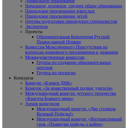
Дошкольное образование
Начальное, основное, среднее общее образование
Приходское просвещение взрослых
Приходское просвещение детей
Центры подготовки приходских специалистов
Экспертиза
Проекты
Образовательная Концепция Русской
Православной Церкви
Комиссия Межсоборного Присутствия по
вопросам церковного просвещения и диаконии
Межведомственные комиссии
Группа по созданию образовательных
центров
Группа по теологии
Конкурсы
Конкурс «Клевер ДНК»
Конкурс «За нравственный подвиг учителя»
Международный конкурс детского творчества
«Красота Божьего мира»
Архив конкурсов
Международный конкурс «Две столицы
Великой Победы!»
Международный конкурс «Интерактивный
урок «Правнуки победы о войне»