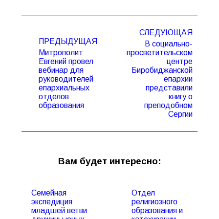
Навигация
СЛЕДУЮЩАЯ
по
ПРЕДЫДУЩАЯ
В социально-
записям
Митрополит
просветительском
Евгений провел
центре
вебинар для
Биробиджанской
Предыдущая
Следующая
руководителей
епархии
запись:
запись:
епархиальных
представили
отделов
книгу о
образования
преподобном
Сергии
Вам будет интересно:
Семейная
Отдел
экспедиция
религиозного
младшей ветви
образования и