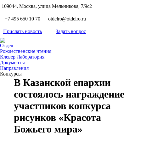
S
109044, Москва, улица Мельникова, 7/9с2
Вкон
page
Flickr
+7 495 650 10 70
otdelro@otdelro.ru
opens
page
YouT
in
opens
Прислать новость
Задать вопрос
page
new
Teleg
in
opens
wind
page
new
Отдел
in
opens
Рождественские чтения
wind
new
Клевер Лаборатория
in
wind
Документы
new
Направления
wind
Конкурсы
В Казанской епархии
состоялось награждение
участников конкурса
рисунков «Красота
Божьего мира»
Вы здесь: