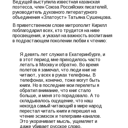
Ведущей выступила известная казанская
поэтесса, член Союза Российских писателей,
руководитель духовного литературного
объединения «Златоуст» Татьяна Сушенцова.
В приветственном слове митрополит Кирилл
поблагодарил всех, кто трудится на ниве
просвещения, и указал на важность воспитания
в подрастающем поколении любви к чтению:
Я девять лет служил в Екатеринбурге, и
в этот период мне приходилось часто
летать в Москву и обратно. Во время
полетов я замечал, что люди книг не
читают, у всех в руках телефоны. В
телефонах, конечно, тоже могут быть
книги. Но в последние мои перелеты я
обратил внимание, что книг стало
больше, и меня это порадовало. А то
складывалось ощущение, что наш
некогда самый читающий в мире народ
перестал читать книги и перешел на
чтение эсэмэсок и телеграмм-каналов.
Это укорачивает мысль, ущемляет и
даже убивает русское слово.