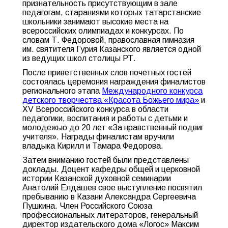
признательность присутствующим в зале
педагогам, стараниями которых татарстанские
школьники занимают высокие места на
всероссийских олимпиадах и конкурсах. По
словам Т. Федоровой, православная гимназия
им. святителя Гурия Казанского является одной
из ведущих школ столицы РТ.
После приветственных слов почетных гостей
состоялась церемония награждения финалистов
регионального этапа
Международного конкурса
детского творчества «Красота Божьего мира»
и
ХV Всероссийского конкурса в области
педагогики, воспитания и работы с детьми и
молодежью до 20 лет «За нравственный подвиг
учителя». Награды финалистам вручили
владыка Кирилл и Тамара Федорова.
Затем вниманию гостей были представлены
доклады. Доцент кафедры общей и церковной
истории Казанской духовной семинарии
Анатолий Елдашев свое выступление посвятил
пребыванию в Казани Александра Сергеевича
Пушкина. Член Российского Союза
профессиональных литераторов, генеральный
директор издательского дома «Логос» Максим