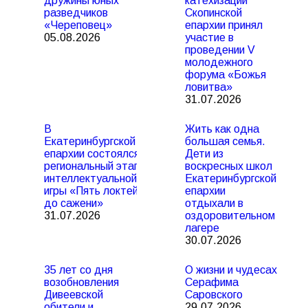
дружины юных
катехизации
разведчиков
Скопинской
«Череповец»
епархии принял
05.08.2026
участие в
проведении V
молодежного
форума «Божья
ловитва»
31.07.2026
В
Жить как одна
Екатеринбургской
большая семья.
епархии состоялся
Дети из
региональный этап
воскресных школ
интеллектуальной
Екатеринбургской
игры «Пять локтей
епархии
до сажени»
отдыхали в
31.07.2026
оздоровительном
лагере
30.07.2026
35 лет со дня
О жизни и чудесах
возобновления
Серафима
Дивеевской
Саровского
обители и
29.07.2026