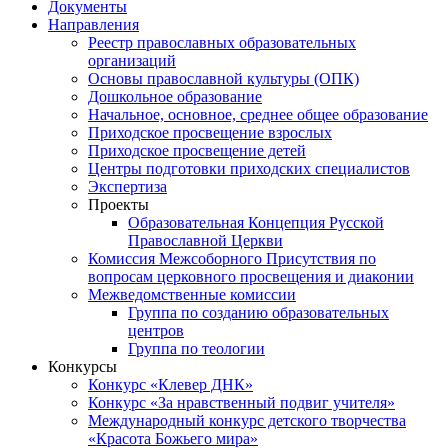
Документы
Направления
Реестр православных образовательных
организаций
Основы православной культуры (ОПК)
Дошкольное образование
Начальное, основное, среднее общее образование
Приходское просвещение взрослых
Приходское просвещение детей
Центры подготовки приходских специалистов
Экспертиза
Проекты
Образовательная Концепция Русской
Православной Церкви
Комиссия Межсоборного Присутствия по
вопросам церковного просвещения и диаконии
Межведомственные комиссии
Группа по созданию образовательных
центров
Группа по теологии
Конкурсы
Конкурс «Клевер ДНК»
Конкурс «За нравственный подвиг учителя»
Международный конкурс детского творчества
«Красота Божьего мира»