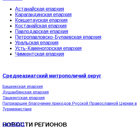
Астанайская епархия
Карагандинская епархия
Кокшетауская епархия
Костанайская епархия
Павлодарская епархия
Петропавловско-Булаевская епархия
Уральская епархия
Усть-Каменогорская епархия
Чимкентская епархия
Среднеазиатский митрополичий округ
Бишкекская епархия
Душанбинская епархия
Ташкентская епархия
Патриаршее благочиние приходов Русской Православной Церкви в
Туркменистане
НОВОСТИ РЕГИОНОВ
Окт
5
2011