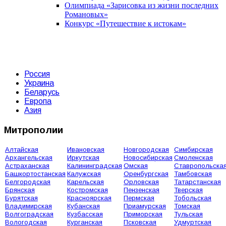
Олимпиада «Зарисовка из жизни последних
Романовых»
Конкурс «Путешествие к истокам»
Россия
Украина
Беларусь
Европа
Азия
Митрополии
Алтайская
Ивановская
Новгородская
Симбирская
Архангельская
Иркутская
Новосибирская
Смоленская
Астраханская
Калининградская
Омская
Ставропольска
Башкортостанская
Калужская
Оренбургская
Тамбовская
Белгородская
Карельская
Орловская
Татарстанская
Брянская
Костромская
Пензенская
Тверская
Бурятская
Красноярская
Пермская
Тобольская
Владимирская
Кубанская
Приамурская
Томская
Волгоградская
Кузбасская
Приморская
Тульская
Вологодская
Курганская
Псковская
Удмуртская