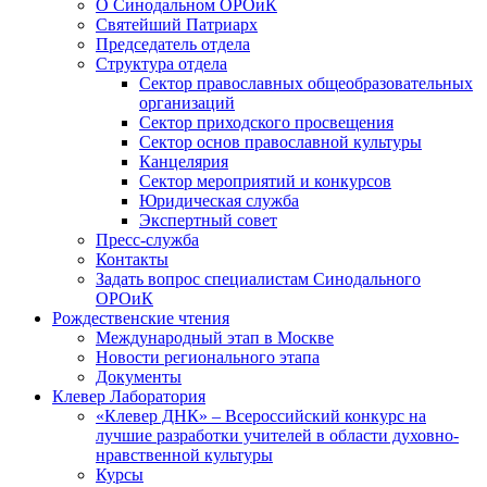
О Синодальном ОРОиК
Святейший Патриарх
Председатель отдела
Структура отдела
Сектор православных общеобразовательных
организаций
Сектор приходского просвещения
Сектор основ православной культуры
Канцелярия
Сектор мероприятий и конкурсов
Юридическая служба
Экспертный совет
Пресс-служба
Контакты
Задать вопрос специалистам Синодального
ОРОиК
Рождественские чтения
Международный этап в Москве
Новости регионального этапа
Документы
Клевер Лаборатория
«Клевер ДНК» – Всероссийский конкурс на
лучшие разработки учителей в области духовно-
нравственной культуры
Курсы