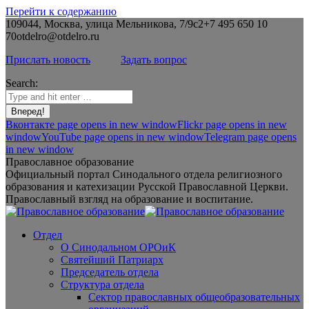
Перейти к содержанию
109044, Москва, улица Мельникова, 7/9с2
+7 495 650 10
70
otdelro@otdelro.ru
Прислать новость
Задать вопрос
Search:
Вконтакте page opens in new window
Flickr page opens in new
window
YouTube page opens in new window
Telegram page opens
in new window
Православное образование
Официальный портал Синодального отдела религиозного
образования и катехизации Русской Православной Церкви.
Православный взгляд на образование и воспитание.
Отдел
О Синодальном ОРОиК
Святейший Патриарх
Председатель отдела
Структура отдела
Сектор православных общеобразовательных