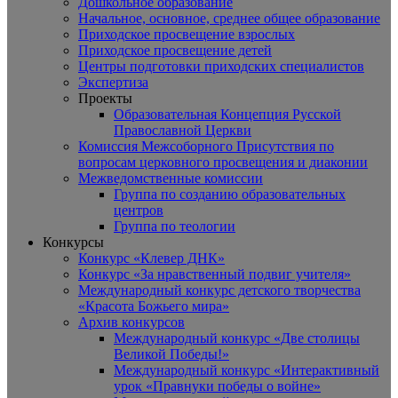
Дошкольное образование
Начальное, основное, среднее общее образование
Приходское просвещение взрослых
Приходское просвещение детей
Центры подготовки приходских специалистов
Экспертиза
Проекты
Образовательная Концепция Русской
Православной Церкви
Комиссия Межсоборного Присутствия по
вопросам церковного просвещения и диаконии
Межведомственные комиссии
Группа по созданию образовательных
центров
Группа по теологии
Конкурсы
Конкурс «Клевер ДНК»
Конкурс «За нравственный подвиг учителя»
Международный конкурс детского творчества
«Красота Божьего мира»
Архив конкурсов
Международный конкурс «Две столицы
Великой Победы!»
Международный конкурс «Интерактивный
урок «Правнуки победы о войне»