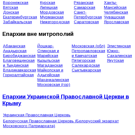
Воронежская
Курская
Рязанская
Ханты-
Вятская
Липецкая
Самарская
Мансийская
Донская
Мордовская
Санкт-
Челябинская
Екатеринбургская
Мурманская
Петербургская
Чувашская
Забайкальская
Нижегородская
Саратовская
Ярославская
Епархии вне митрополий
Абаканская
Йошкар-
Московская (обл)
Элистинская
Анадырская
Олинская и
Петропавловская
Южно-
Биробиджанская
Марийская
и Камчатская
Сахалинская
Благовещенская
Кызыльская
Пятигорская
Якутская
и Тындинская
Магаданская
Салехардская
Владикавказская
Майкопская и
Сыктывкарская
Горноалтайская
Адыгейская
Махачкалинская
Московская (гор)
Епархии Украинской Православной Церкви в
Крыму
Украинская Православная Церковь
Белорусская Православная Церковь (Белорусский экзархат
Московского Патриархата)