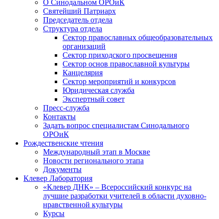
О Синодальном ОРОиК
Святейший Патриарх
Председатель отдела
Структура отдела
Сектор православных общеобразовательных
организаций
Сектор приходского просвещения
Сектор основ православной культуры
Канцелярия
Сектор мероприятий и конкурсов
Юридическая служба
Экспертный совет
Пресс-служба
Контакты
Задать вопрос специалистам Синодального
ОРОиК
Рождественские чтения
Международный этап в Москве
Новости регионального этапа
Документы
Клевер Лаборатория
«Клевер ДНК» – Всероссийский конкурс на
лучшие разработки учителей в области духовно-
нравственной культуры
Курсы