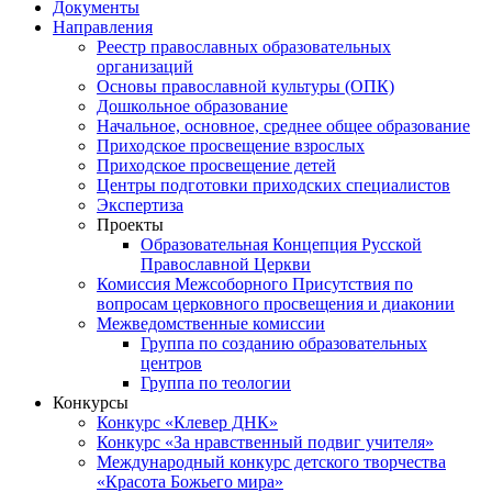
Документы
Направления
Реестр православных образовательных
организаций
Основы православной культуры (ОПК)
Дошкольное образование
Начальное, основное, среднее общее образование
Приходское просвещение взрослых
Приходское просвещение детей
Центры подготовки приходских специалистов
Экспертиза
Проекты
Образовательная Концепция Русской
Православной Церкви
Комиссия Межсоборного Присутствия по
вопросам церковного просвещения и диаконии
Межведомственные комиссии
Группа по созданию образовательных
центров
Группа по теологии
Конкурсы
Конкурс «Клевер ДНК»
Конкурс «За нравственный подвиг учителя»
Международный конкурс детского творчества
«Красота Божьего мира»