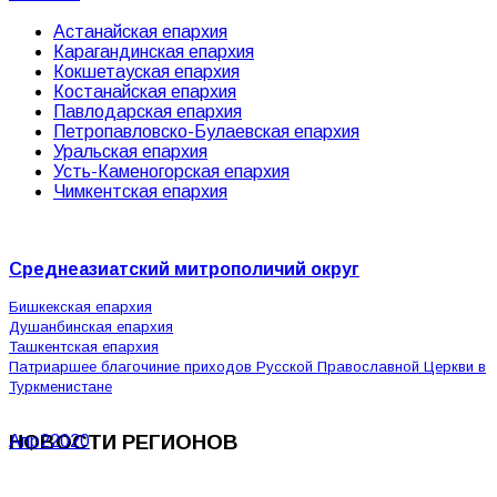
Астанайская епархия
Карагандинская епархия
Кокшетауская епархия
Костанайская епархия
Павлодарская епархия
Петропавловско-Булаевская епархия
Уральская епархия
Усть-Каменогорская епархия
Чимкентская епархия
Среднеазиатский митрополичий округ
Бишкекская епархия
Душанбинская епархия
Ташкентская епархия
Патриаршее благочиние приходов Русской Православной Церкви в
Туркменистане
НОВОСТИ РЕГИОНОВ
Апр
2
2020