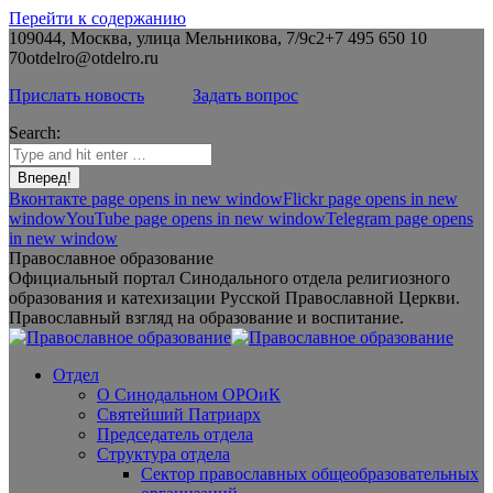
Перейти к содержанию
109044, Москва, улица Мельникова, 7/9с2
+7 495 650 10
70
otdelro@otdelro.ru
Прислать новость
Задать вопрос
Search:
Вконтакте page opens in new window
Flickr page opens in new
window
YouTube page opens in new window
Telegram page opens
in new window
Православное образование
Официальный портал Синодального отдела религиозного
образования и катехизации Русской Православной Церкви.
Православный взгляд на образование и воспитание.
Отдел
О Синодальном ОРОиК
Святейший Патриарх
Председатель отдела
Структура отдела
Сектор православных общеобразовательных