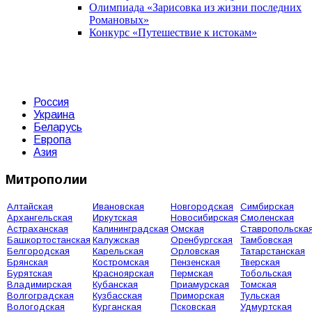
Олимпиада «Зарисовка из жизни последних
Романовых»
Конкурс «Путешествие к истокам»
Россия
Украина
Беларусь
Европа
Азия
Митрополии
Алтайская
Ивановская
Новгородская
Симбирская
Архангельская
Иркутская
Новосибирская
Смоленская
Астраханская
Калининградская
Омская
Ставропольска
Башкортостанская
Калужская
Оренбургская
Тамбовская
Белгородская
Карельская
Орловская
Татарстанская
Брянская
Костромская
Пензенская
Тверская
Бурятская
Красноярская
Пермская
Тобольская
Владимирская
Кубанская
Приамурская
Томская
Волгоградская
Кузбасская
Приморская
Тульская
Вологодская
Курганская
Псковская
Удмуртская