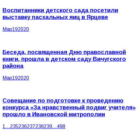
Воспитанники детского сада посетили
выставку пасхальных яиц в Ярцеве
Мар
19
2020
Беседа, посвященная Дню православной
книги, прошла в детском саду Вичугского
района
Мар
19
2020
Совещание по подготовке к проведению
конкурса «За нравственный подвиг учителя»
прошло в Ивановской митрополии
1
…
235
236
237
238
239
…
498