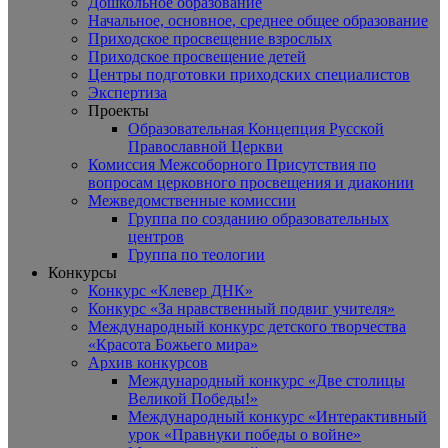
Дошкольное образование
Начальное, основное, среднее общее образование
Приходское просвещение взрослых
Приходское просвещение детей
Центры подготовки приходских специалистов
Экспертиза
Проекты
Образовательная Концепция Русской
Православной Церкви
Комиссия Межсоборного Присутствия по
вопросам церковного просвещения и диаконии
Межведомственные комиссии
Группа по созданию образовательных
центров
Группа по теологии
Конкурсы
Конкурс «Клевер ДНК»
Конкурс «За нравственный подвиг учителя»
Международный конкурс детского творчества
«Красота Божьего мира»
Архив конкурсов
Международный конкурс «Две столицы
Великой Победы!»
Международный конкурс «Интерактивный
урок «Правнуки победы о войне»