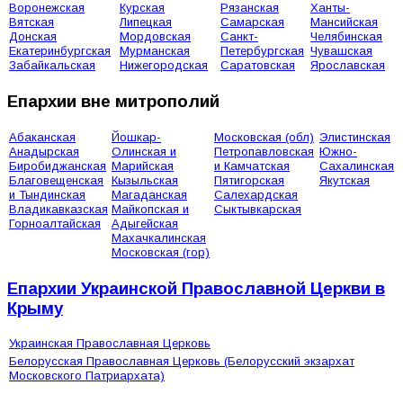
Воронежская
Курская
Рязанская
Ханты-
Вятская
Липецкая
Самарская
Мансийская
Донская
Мордовская
Санкт-
Челябинская
Екатеринбургская
Мурманская
Петербургская
Чувашская
Забайкальская
Нижегородская
Саратовская
Ярославская
Епархии вне митрополий
Абаканская
Йошкар-
Московская (обл)
Элистинская
Анадырская
Олинская и
Петропавловская
Южно-
Биробиджанская
Марийская
и Камчатская
Сахалинская
Благовещенская
Кызыльская
Пятигорская
Якутская
и Тындинская
Магаданская
Салехардская
Владикавказская
Майкопская и
Сыктывкарская
Горноалтайская
Адыгейская
Махачкалинская
Московская (гор)
Епархии Украинской Православной Церкви в
Крыму
Украинская Православная Церковь
Белорусская Православная Церковь (Белорусский экзархат
Московского Патриархата)