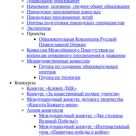
Дошкольное образование
Начальное, основное, среднее общее образование
Приходское просвещение взрослых
Приходское просвещение детей
Центры подготовки приходских специалистов
Экспертиза
Проекты
Образовательная Концепция Русской
Православной Церкви
Комиссия Межсоборного Присутствия по
вопросам церковного просвещения и диаконии
Межведомственные комиссии
Группа по созданию образовательных
центров
Группа по теологии
Конкурсы
Конкурс «Клевер ДНК»
Конкурс «За нравственный подвиг учителя»
Международный конкурс детского творчества
«Красота Божьего мира»
Архив конкурсов
Международный конкурс «Две столицы
Великой Победы!»
Международный конкурс «Интерактивный
урок «Правнуки победы о войне»