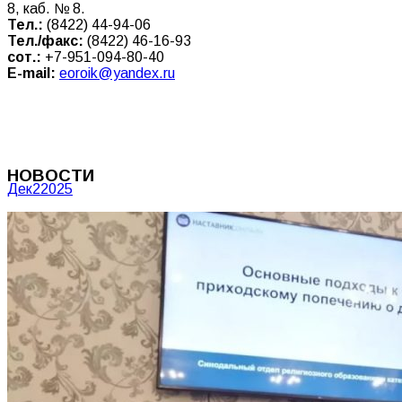
8, каб. № 8.
Тел.:
(8422) 44-94-06
Тел./факс:
(8422) 46-16-93
сот.:
+7-951-094-80-40
E-mail:
eoroik@yandex.ru
НОВОСТИ
Дек
2
2025