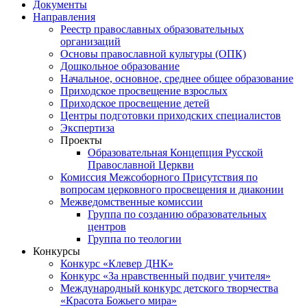
Документы
Направления
Реестр православных образовательных
организаций
Основы православной культуры (ОПК)
Дошкольное образование
Начальное, основное, среднее общее образование
Приходское просвещение взрослых
Приходское просвещение детей
Центры подготовки приходских специалистов
Экспертиза
Проекты
Образовательная Концепция Русской
Православной Церкви
Комиссия Межсоборного Присутствия по
вопросам церковного просвещения и диаконии
Межведомственные комиссии
Группа по созданию образовательных
центров
Группа по теологии
Конкурсы
Конкурс «Клевер ДНК»
Конкурс «За нравственный подвиг учителя»
Международный конкурс детского творчества
«Красота Божьего мира»