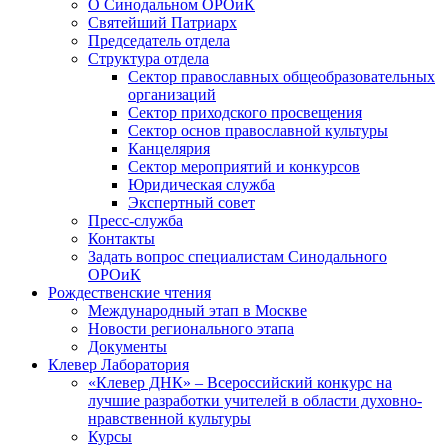
О Синодальном ОРОиК
Святейший Патриарх
Председатель отдела
Структура отдела
Сектор православных общеобразовательных
организаций
Сектор приходского просвещения
Сектор основ православной культуры
Канцелярия
Сектор мероприятий и конкурсов
Юридическая служба
Экспертный совет
Пресс-служба
Контакты
Задать вопрос специалистам Синодального
ОРОиК
Рождественские чтения
Международный этап в Москве
Новости регионального этапа
Документы
Клевер Лаборатория
«Клевер ДНК» – Всероссийский конкурс на
лучшие разработки учителей в области духовно-
нравственной культуры
Курсы