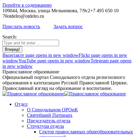
Перейти к содержанию
109044, Москва, улица Мельникова, 7/9с2
+7 495 650 10
70
otdelro@otdelro.ru
Прислать новость
Задать вопрос
Search:
Вконтакте page opens in new window
Flickr page opens in new
window
YouTube page opens in new window
Telegram page opens
in new window
Православное образование
Официальный портал Синодального отдела религиозного
образования и катехизации Русской Православной Церкви.
Православный взгляд на образование и воспитание.
Отдел
О Синодальном ОРОиК
Святейший Патриарх
Председатель отдела
Структура отдела
Сектор православных общеобразовательных