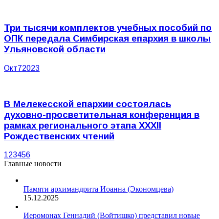
Три тысячи комплектов учебных пособий по
ОПК передала Симбирская епархия в школы
Ульяновской области
Окт
7
2023
В Мелекесской епархии состоялась
духовно-просветительная конференция в
рамках регионального этапа XXXII
Рождественских чтений
1
2
3
4
5
6
Главные новости
Памяти архимандрита Иоанна (Экономцева)
15.12.2025
Иеромонах Геннадий (Войтишко) представил новые