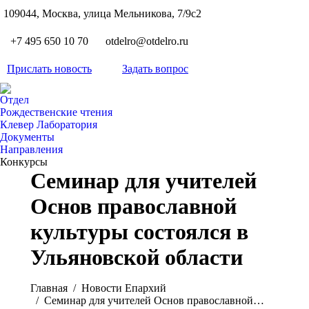
S
109044, Москва, улица Мельникова, 7/9с2
Вкон
page
Flickr
+7 495 650 10 70
otdelro@otdelro.ru
opens
page
YouT
in
opens
Прислать новость
Задать вопрос
page
new
Teleg
in
opens
wind
page
new
Отдел
in
opens
Рождественские чтения
wind
new
Клевер Лаборатория
in
wind
Документы
new
Направления
wind
Конкурсы
Семинар для учителей
Основ православной
культуры состоялся в
Ульяновской области
Вы здесь:
Главная
Новости Епархий
Семинар для учителей Основ православной…