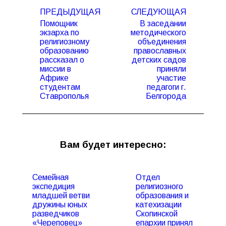
Навигация
ПРЕДЫДУЩАЯ
СЛЕДУЮЩАЯ
по
Помощник
В заседании
записям
экзарха по
методического
религиозному
объединения
образованию
православных
Предыдущая
Следующая
рассказал о
детских садов
запись:
запись:
миссии в
приняли
Африке
участие
студентам
педагоги г.
Ставрополья
Белгорода
Вам будет интересно:
Семейная
Отдел
экспедиция
религиозного
младшей ветви
образования и
дружины юных
катехизации
разведчиков
Скопинской
«Череповец»
епархии принял