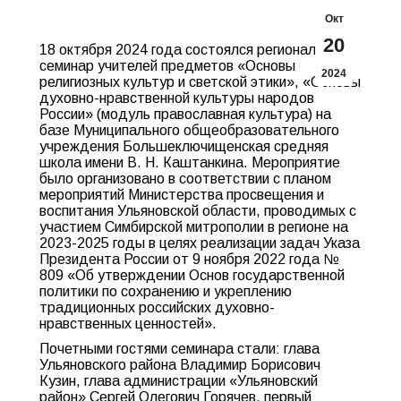
Окт
20
18 октября 2024 года состоялся региональный
семинар учителей предметов «Основы
2024
религиозных культур и светской этики», «Основы
духовно-нравственной культуры народов
России» (модуль православная культура) на
базе Муниципального общеобразовательного
учреждения Большеключищенская средняя
школа имени В. Н. Каштанкина. Мероприятие
было организовано в соответствии с планом
мероприятий Министерства просвещения и
воспитания Ульяновской области, проводимых с
участием Симбирской митрополии в регионе на
2023-2025 годы в целях реализации задач Указа
Президента России от 9 ноября 2022 года №
809 «Об утверждении Основ государственной
политики по сохранению и укреплению
традиционных российских духовно-
нравственных ценностей».
Почетными гостями семинара стали: глава
Ульяновского района Владимир Борисович
Кузин, глава администрации «Ульяновский
район» Сергей Олегович Горячев, первый