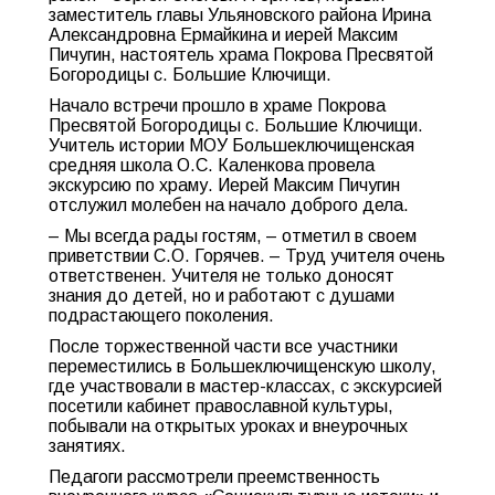
заместитель главы Ульяновского района Ирина
Александровна Ермайкина и иерей Максим
Пичугин, настоятель храма Покрова Пресвятой
Богородицы с. Большие Ключищи.
Начало встречи прошло в храме Покрова
Пресвятой Богородицы с. Большие Ключищи.
Учитель истории МОУ Большеключищенская
средняя школа О.С. Каленкова провела
экскурсию по храму. Иерей Максим Пичугин
отслужил молебен на начало доброго дела.
– Мы всегда рады гостям, – отметил в своем
приветствии С.О. Горячев. – Труд учителя очень
ответственен. Учителя не только доносят
знания до детей, но и работают с душами
подрастающего поколения.
После торжественной части все участники
переместились в Большеключищенскую школу,
где участвовали в мастер-классах, с экскурсией
посетили кабинет православной культуры,
побывали на открытых уроках и внеурочных
занятиях.
Педагоги рассмотрели преемственность