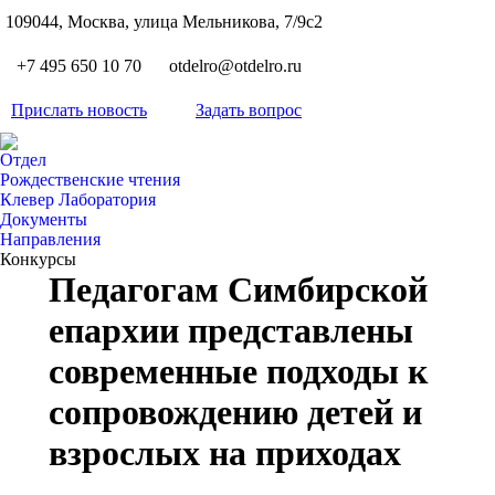
S
109044, Москва, улица Мельникова, 7/9с2
Вкон
page
Flickr
+7 495 650 10 70
otdelro@otdelro.ru
opens
page
YouT
in
opens
Прислать новость
Задать вопрос
page
new
Teleg
in
opens
wind
page
new
Отдел
in
opens
Рождественские чтения
wind
new
Клевер Лаборатория
in
wind
Документы
new
Направления
wind
Конкурсы
Педагогам Симбирской
епархии представлены
современные подходы к
сопровождению детей и
взрослых на приходах
Вы здесь: