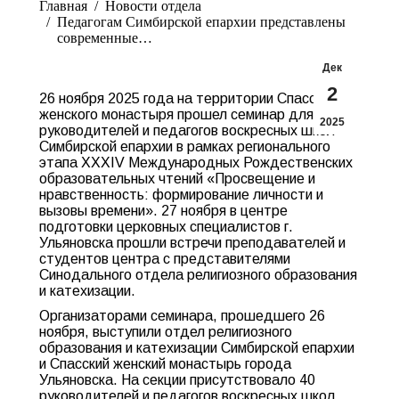
Главная
Новости отдела
Педагогам Симбирской епархии представлены
современные…
Дек
2
26 ноября 2025 года на территории Спасского
женского монастыря прошел семинар для
2025
руководителей и педагогов воскресных школ
Симбирской епархии в рамках регионального
этапа XXXIV Международных Рождественских
образовательных чтений «Просвещение и
нравственность: формирование личности и
вызовы времени». 27 ноября в центре
подготовки церковных специалистов г.
Ульяновска прошли встречи преподавателей и
студентов центра с представителями
Синодального отдела религиозного образования
и катехизации.
Организаторами семинара, прошедшего 26
ноября, выступили отдел религиозного
образования и катехизации Симбирской епархии
и Спасский женский монастырь города
Ульяновска. На секции присутствовало 40
руководителей и педагогов воскресных школ.