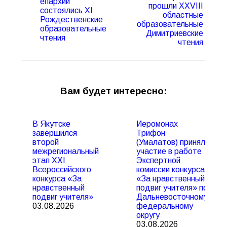
епархии
прошли XXVIII
состоялись XI
Предыдущая
Следующая
областные
Рождественские
запись:
запись:
образовательные
образовательные
Димитриевские
чтения
чтения
Вам будет интересно:
В Якутске
Иеромонах
завершился
Трифон
второй
(Умалатов) принял
межрегиональный
участие в работе
этап XXI
Экспертной
Всероссийского
комиссии конкурса
конкурса «За
«За нравственный
нравственный
подвиг учителя» по
подвиг учителя»
Дальневосточному
03.08.2026
федеральному
округу
03.08.2026