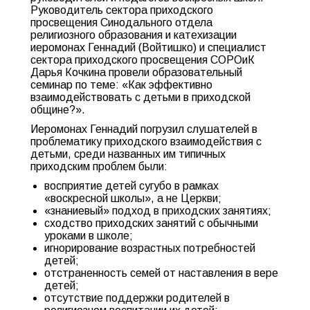
Руководитель сектора приходского
просвещения Синодального отдела
религиозного образования и катехизации
иеромонах Геннадий (Войтишко) и специалист
сектора приходского просвещения СОРОиК
Дарья Кочкина провели образовательный
семинар по теме: «Как эффективно
взаимодействовать с детьми в приходской
общине?».
Иеромонах Геннадий погрузил слушателей в
проблематику приходского взаимодействия с
детьми, среди названных им типичных
приходским проблем были:
восприятие детей сугубо в рамках
«воскресной школы», а не Церкви;
«знаниевый» подход в приходских занятиях;
сходство приходских занятий с обычными
уроками в школе;
игнорирование возрастных потребностей
детей;
отстраненность семей от наставления в вере
детей;
отсутствие поддержки родителей в