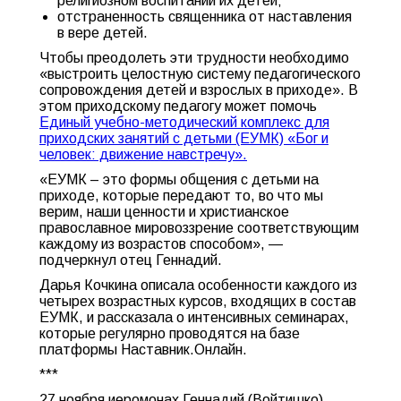
религиозном воспитании их детей;
отстраненность священника от наставления
в вере детей.
Чтобы преодолеть эти трудности необходимо
«выстроить целостную систему педагогического
сопровождения детей и взрослых в приходе». В
этом приходскому педагогу может помочь
Единый учебно-методический комплекс для
приходских занятий с детьми (ЕУМК) «Бог и
человек: движение навстречу».
«ЕУМК – это формы общения с детьми на
приходе, которые передают то, во что мы
верим, наши ценности и христианское
православное мировоззрение соответствующим
каждому из возрастов способом», —
подчеркнул отец Геннадий.
Дарья Кочкина описала особенности каждого из
четырех возрастных курсов, входящих в состав
ЕУМК, и рассказала о интенсивных семинарах,
которые регулярно проводятся на базе
платформы Наставник.Онлайн.
***
27 ноября иеромонах Геннадий (Войтишко)