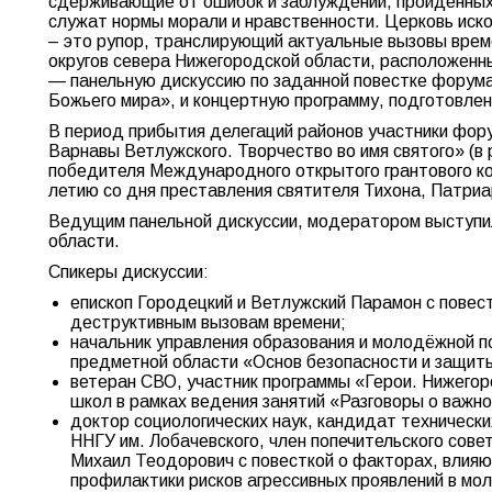
сдерживающие от ошибок и заблуждений, пройденных 
служат нормы морали и нравственности. Церковь иск
– это рупор, транслирующий актуальные вызовы време
округов севера Нижегородской области, расположенн
— панельную дискуссию по заданной повестке форума
Божьего мира», и концертную программу, подготовлен
В период прибытия делегаций районов участники фор
Варнавы Ветлужского. Творчество во имя святого» (
победителя Международного открытого грантового ко
летию со дня преставления святителя Тихона, Патриа
Ведущим панельной дискуссии, модератором выступил
области.
Спикеры дискуссии:
епископ Городецкий и Ветлужский Парамон с повес
деструктивным вызовам времени;
начальник управления образования и молодёжной п
предметной области «Основ безопасности и защит
ветеран СВО, участник программы «Герои. Нижегоро
школ в рамках ведения занятий «Разговоры о важн
доктор социологических наук, кандидат техническ
ННГУ им. Лобачевского, член попечительского сове
Михаил Теодорович с повесткой о факторах, влияю
профилактики рисков агрессивных проявлений в мо