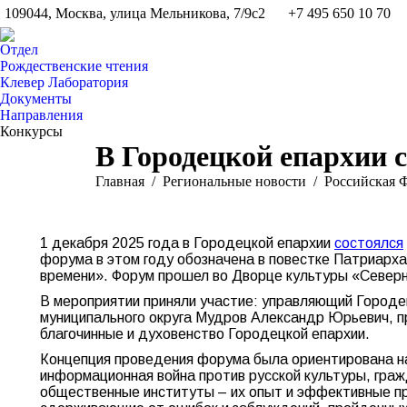
109044, Москва, улица Мельникова, 7/9с2
+7 495 650 10 70
Отдел
Рождественские чтения
Клевер Лаборатория
Документы
Направления
Конкурсы
В Городецкой епархии 
Вы здесь:
Главная
Pегиональные новости
Российская 
1 декабря 2025 года в Городецкой епархии
состоялся
форума в этом году обозначена в повестке Патриарх
времени». Форум прошел во Дворце культуры «Северн
В мероприятии приняли участие: управляющий Городе
муниципального округа Мудров Александр Юрьевич, п
благочинные и духовенство Городецкой епархии.
Концепция проведения форума была ориентирована н
информационная война против русской культуры, граж
общественные институты – их опыт и эффективные п