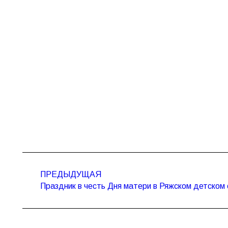
Навигация
по
ПРЕДЫДУЩАЯ
Предыдущая
записям
Праздник в честь Дня матери в Ряжском детском
запись: