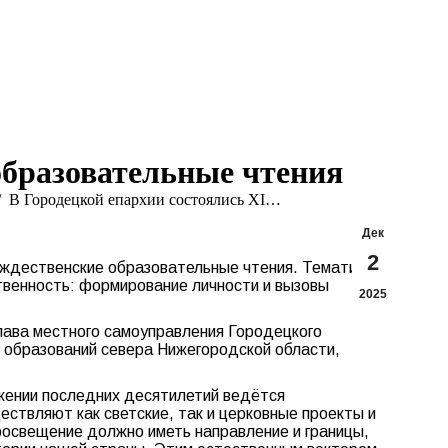
Search:
Вконтакте
Flickr
YouTu
Te
page
page
page
pa
opens
opens
opens
op
in
in
in
in
new
new
new
n
window
window
windo
w
образовательные чтения
В Городецкой епархии состоялись XI…
Дек
2
дественские образовательные чтения. Тематика
твенность: формирование личности и вызовы
2025
лава местного самоуправления Городецкого
 образований севера Нижегородской области,
жении последних десятилетий ведётся
ествляют как светские, так и церковные проекты и
освещение должно иметь направление и границы,