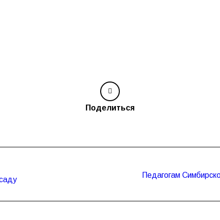
Поделиться
Педагогам Симбирск
Следующая
 саду
запись: