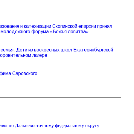
азования и катехизации Скопинской епархии принял
V молодежного форума «Божья ловитва»
семья. Дети из воскресных школ Екатеринбургской
доровительном лагере
афима Саровского
»
еля» по Дальневосточному федеральному округу