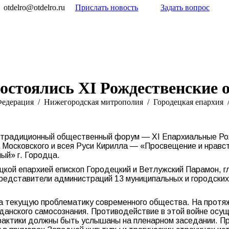
otdelro@otdelro.ru
Прислать новость
Задать вопрос
состоялись XI Рождественские 
Федерация
Нижегородская митрополия
Городецкая епархия
традиционный общественный форум — XI Епархиальные Рож
а Московского и всея Руси Кирилла — «Просвещение и нравс
ый» г. Городца.
цкой епархией епископ Городецкий и Ветлужский Парамон, г
редставители администраций 13 муниципальных и городских
а текущую проблематику современного общества. На протя
данского самосознания. Противодействие в этой войне осущ
рактики должны быть услышаны на пленарном заседании. Пр