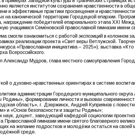
в примерах Западной культуры и трагических страницах и
онно является институтом сохранения нравственности в об
ни и эффективные практики просвещения и нравственности 
ых на канонической территории Городецкой епархии. Прогр
, награждение победителей епархиального этапа XXI Межд
ную учащимися Семёновской православной гимназии имени св
ума смогли ознакомиться с работой экспозиций в колонном 
в рамках реализации проекта «Свет веры Ветлужской. Твор
нкурса «Православная инициатива – 2025»); выставка «Кто 
рха Всероссийского.
 Александр Мудров, глава местного самоуправления Город
ткой о духовно-нравственных ориентирах в системе воспита
олитики администрации Городецкого муниципального округа
ы Родины», формировании личности и вызовах современност
дская область», г. Дзержинск, Андрей Куприянов с повестк
ом» и «Основ безопасности и защиты Родины»;
их наук, доцент, заведующий кафедрой социологии проектно
та Православной гимназии имени святого благоверного велик
щих на желание подростков и молодёжи остаться на своей м
лодёжной среде.