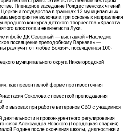
стории нашей страны. Этим естественным вектором
ществе. Пленарное заседание Рождественских чтений
Церкви и государства в границах 13 муниципальных
амма мероприятия включала три основных направления
ународного конкурса детского творчества «Красота
ятого апостола и евангелиста Луки.
зале и фойе ДК Северный — выставкой «Наследие
ческое посвящение преподобному Варнаве» —
ны разлучит от любве Божия», посвящённая 100-
ецкого муниципального округа Нижегородской
ния, как превентивной форме противостояния
 Анастасия Соколова с повесткой преподавания
и;
ой о вызовах при работе ветеранов СВО с учащимися
й деятельности и проконкурентного регулирования
ого князя Александра Невского (Городецкая епархия)
алой Родине после окончания школы, диагностики и