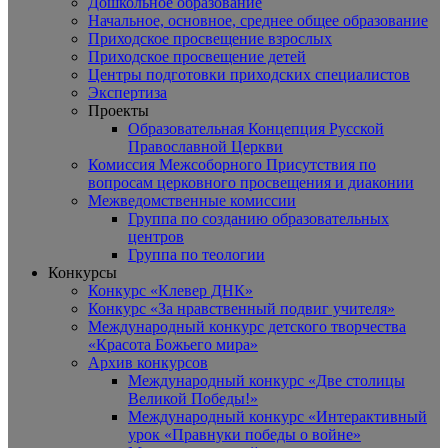
Дошкольное образование
Начальное, основное, среднее общее образование
Приходское просвещение взрослых
Приходское просвещение детей
Центры подготовки приходских специалистов
Экспертиза
Проекты
Образовательная Концепция Русской
Православной Церкви
Комиссия Межсоборного Присутствия по
вопросам церковного просвещения и диаконии
Межведомственные комиссии
Группа по созданию образовательных
центров
Группа по теологии
Конкурсы
Конкурс «Клевер ДНК»
Конкурс «За нравственный подвиг учителя»
Международный конкурс детского творчества
«Красота Божьего мира»
Архив конкурсов
Международный конкурс «Две столицы
Великой Победы!»
Международный конкурс «Интерактивный
урок «Правнуки победы о войне»