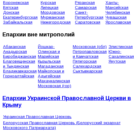
Воронежская
Курская
Рязанская
Ханты-
Вятская
Липецкая
Самарская
Мансийская
Донская
Мордовская
Санкт-
Челябинская
Екатеринбургская
Мурманская
Петербургская
Чувашская
Забайкальская
Нижегородская
Саратовская
Ярославская
Епархии вне митрополий
Абаканская
Йошкар-
Московская (обл)
Элистинская
Анадырская
Олинская и
Петропавловская
Южно-
Биробиджанская
Марийская
и Камчатская
Сахалинская
Благовещенская
Кызыльская
Пятигорская
Якутская
и Тындинская
Магаданская
Салехардская
Владикавказская
Майкопская и
Сыктывкарская
Горноалтайская
Адыгейская
Махачкалинская
Московская (гор)
Епархии Украинской Православной Церкви в
Крыму
Украинская Православная Церковь
Белорусская Православная Церковь (Белорусский экзархат
Московского Патриархата)