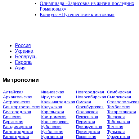
Олимпиада «Зарисовка из жизни последних
Романовых»
Конкурс «Путешествие к истокам»
Россия
Украина
Беларусь
Европа
Азия
Митрополии
Алтайская
Ивановская
Новгородская
Симбирская
Архангельская
Иркутская
Новосибирская
Смоленская
Астраханская
Калининградская
Омская
Ставропольска
Башкортостанская
Калужская
Оренбургская
Тамбовская
Белгородская
Карельская
Орловская
Татарстанская
Брянская
Костромская
Пензенская
Тверская
Бурятская
Красноярская
Пермская
Тобольская
Владимирская
Кубанская
Приамурская
Томская
Волгоградская
Кузбасская
Приморская
Тульская
Вологодская
Курганская
Псковская
Удмуртская