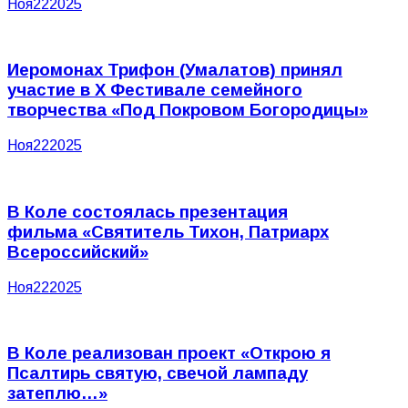
Ноя
22
2025
Иеромонах Трифон (Умалатов) принял
участие в X Фестивале семейного
творчества «Под Покровом Богородицы»
Ноя
22
2025
В Коле состоялась презентация
фильма «Святитель Тихон, Патриарх
Всероссийский»
Ноя
22
2025
В Коле реализован проект «Открою я
Псалтирь святую, свечой лампаду
затеплю…»