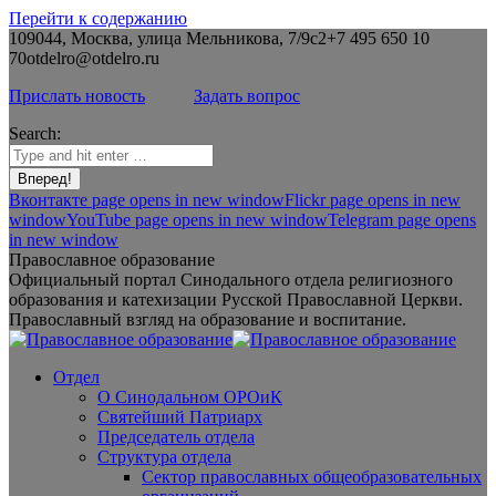
Перейти к содержанию
109044, Москва, улица Мельникова, 7/9с2
+7 495 650 10
70
otdelro@otdelro.ru
Прислать новость
Задать вопрос
Search:
Вконтакте page opens in new window
Flickr page opens in new
window
YouTube page opens in new window
Telegram page opens
in new window
Православное образование
Официальный портал Синодального отдела религиозного
образования и катехизации Русской Православной Церкви.
Православный взгляд на образование и воспитание.
Отдел
О Синодальном ОРОиК
Святейший Патриарх
Председатель отдела
Структура отдела
Сектор православных общеобразовательных