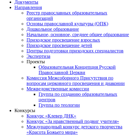
Документы
Направления
Реестр православных образовательных
организаций
Основы православной культуры (ОПК)
Дошкольное образование
Начальное, основное, среднее общее образование
Приходское просвещение взрослых
Приходское просвещение детей
Центры подготовки приходских специалистов
Экспертиза
Проекты
Образовательная Концепция Русской
Православной Церкви
Комиссия Межсоборного Присутствия по
вопросам церковного просвещения и диаконии
Межведомственные комиссии
Группа по созданию образовательных
центров
Группа по теологии
Конкурсы
Конкурс «Клевер ДНК»
Конкурс «За нравственный подвиг учителя»
Международный конкурс детского творчества
«Красота Божьего мира»