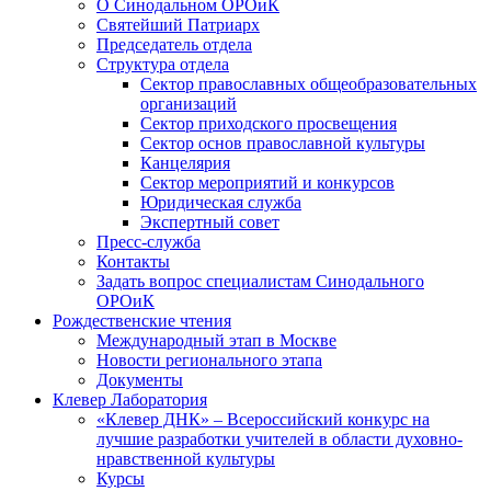
О Синодальном ОРОиК
Святейший Патриарх
Председатель отдела
Структура отдела
Сектор православных общеобразовательных
организаций
Сектор приходского просвещения
Сектор основ православной культуры
Канцелярия
Сектор мероприятий и конкурсов
Юридическая служба
Экспертный совет
Пресс-служба
Контакты
Задать вопрос специалистам Синодального
ОРОиК
Рождественские чтения
Международный этап в Москве
Новости регионального этапа
Документы
Клевер Лаборатория
«Клевер ДНК» – Всероссийский конкурс на
лучшие разработки учителей в области духовно-
нравственной культуры
Курсы