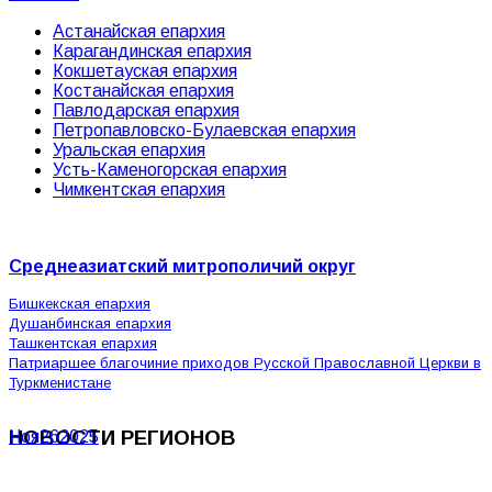
Астанайская епархия
Карагандинская епархия
Кокшетауская епархия
Костанайская епархия
Павлодарская епархия
Петропавловско-Булаевская епархия
Уральская епархия
Усть-Каменогорская епархия
Чимкентская епархия
Среднеазиатский митрополичий округ
Бишкекская епархия
Душанбинская епархия
Ташкентская епархия
Патриаршее благочиние приходов Русской Православной Церкви в
Туркменистане
НОВОСТИ РЕГИОНОВ
Ноя
26
2025