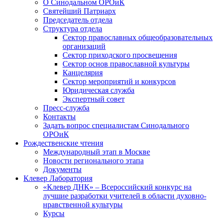
О Синодальном ОРОиК
Святейший Патриарх
Председатель отдела
Структура отдела
Сектор православных общеобразовательных
организаций
Сектор приходского просвещения
Сектор основ православной культуры
Канцелярия
Сектор мероприятий и конкурсов
Юридическая служба
Экспертный совет
Пресс-служба
Контакты
Задать вопрос специалистам Синодального
ОРОиК
Рождественские чтения
Международный этап в Москве
Новости регионального этапа
Документы
Клевер Лаборатория
«Клевер ДНК» – Всероссийский конкурс на
лучшие разработки учителей в области духовно-
нравственной культуры
Курсы