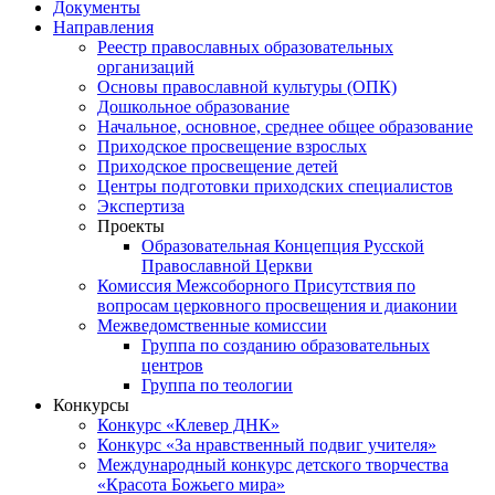
Документы
Направления
Реестр православных образовательных
организаций
Основы православной культуры (ОПК)
Дошкольное образование
Начальное, основное, среднее общее образование
Приходское просвещение взрослых
Приходское просвещение детей
Центры подготовки приходских специалистов
Экспертиза
Проекты
Образовательная Концепция Русской
Православной Церкви
Комиссия Межсоборного Присутствия по
вопросам церковного просвещения и диаконии
Межведомственные комиссии
Группа по созданию образовательных
центров
Группа по теологии
Конкурсы
Конкурс «Клевер ДНК»
Конкурс «За нравственный подвиг учителя»
Международный конкурс детского творчества
«Красота Божьего мира»