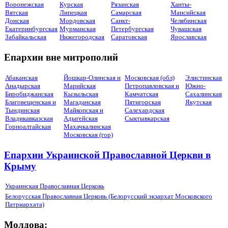
Воронежская
Курская
Рязанская
Ханты-
Вятская
Липецкая
Самарская
Мансийская
Донская
Мордовская
Санкт-
Челябинская
Екатеринбургская
Мурманская
Петербургская
Чувашская
Забайкальская
Нижегородская
Саратовская
Ярославская
Епархии вне митрополий
Абаканская
Йошкар-Олинская и
Московская (обл)
Элистинская
Анадырская
Марийская
Петропавловская и
Южно-
Биробиджанская
Кызыльская
Камчатская
Сахалинская
Благовещенская и
Магаданская
Пятигорская
Якутская
Тындинская
Майкопская и
Салехардская
Владикавказская
Адыгейская
Сыктывкарская
Горноалтайская
Махачкалинская
Московская (гор)
Епархии Украинской Православной Церкви в
Крыму
Украинская Православная Церковь
Белорусская Православная Церковь (Белорусский экзархат Московского
Патриархата)
Молдова: