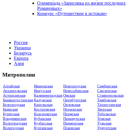
Олимпиада «Зарисовка из жизни последних
Романовых»
Конкурс «Путешествие к истокам»
Россия
Украина
Беларусь
Европа
Азия
Митрополии
Алтайская
Ивановская
Новгородская
Симбирская
Архангельская
Иркутская
Новосибирская
Смоленская
Астраханская
Калининградская
Омская
Ставропольская
Башкортостанская
Калужская
Оренбургская
Тамбовская
Белгородская
Карельская
Орловская
Татарстанская
Брянская
Костромская
Пензенская
Тверская
Бурятская
Красноярская
Пермская
Тобольская
Владимирская
Кубанская
Приамурская
Томская
Волгоградская
Кузбасская
Приморская
Тульская
Вологодская
Курганская
Псковская
Удмуртская