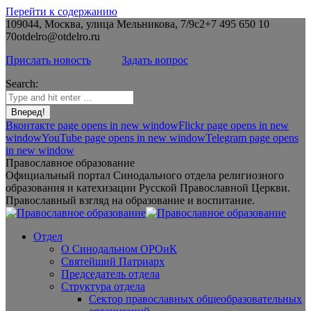
Перейти к содержанию
109044, Москва, улица Мельникова, 7/9с2
+7 495 650 10
70
otdelro@otdelro.ru
Прислать новость
Задать вопрос
Search:
Вконтакте page opens in new window
Flickr page opens in new
window
YouTube page opens in new window
Telegram page opens
in new window
Православное образование
Официальный портал Синодального отдела религиозного
образования и катехизации Русской Православной Церкви.
Православный взгляд на образование и воспитание.
Отдел
О Синодальном ОРОиК
Святейший Патриарх
Председатель отдела
Структура отдела
Сектор православных общеобразовательных