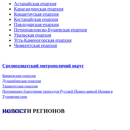
Астанайская епархия
Карагандинская епархия
Кокшетауская епархия
Костанайская епархия
Павлодарская епархия
Петропавловско-Булаевская епархия
Уральская епархия
Усть-Каменогорская епархия
Чимкентская епархия
Среднеазиатский митрополичий округ
Бишкекская епархия
Душанбинская епархия
Ташкентская епархия
Патриаршее благочиние приходов Русской Православной Церкви в
Туркменистане
НОВОСТИ РЕГИОНОВ
Мар
15
2025