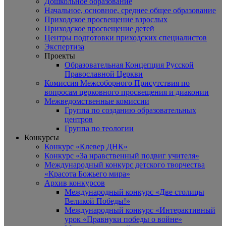
Дошкольное образование
Начальное, основное, среднее общее образование
Приходское просвещение взрослых
Приходское просвещение детей
Центры подготовки приходских специалистов
Экспертиза
Проекты
Образовательная Концепция Русской
Православной Церкви
Комиссия Межсоборного Присутствия по
вопросам церковного просвещения и диаконии
Межведомственные комиссии
Группа по созданию образовательных
центров
Группа по теологии
Конкурсы
Конкурс «Клевер ДНК»
Конкурс «За нравственный подвиг учителя»
Международный конкурс детского творчества
«Красота Божьего мира»
Архив конкурсов
Международный конкурс «Две столицы
Великой Победы!»
Международный конкурс «Интерактивный
урок «Правнуки победы о войне»