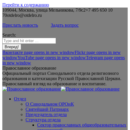
Перейти к содержанию
109044, Москва, улица Мельникова, 7/9с2
+7 495 650 10
70
otdelro@otdelro.ru
Прислать новость
Задать вопрос
Search:
Вконтакте page opens in new window
Flickr page opens in new
window
YouTube page opens in new window
Telegram page opens
in new window
Православное образование
Официальный портал Синодального отдела религиозного
образования и катехизации Русской Православной Церкви.
Православный взгляд на образование и воспитание.
Отдел
О Синодальном ОРОиК
Святейший Патриарх
Председатель отдела
Структура отдела
Сектор православных общеобразовательных