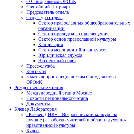
О Синодальном ОРОиК
Святейший Патриарх
Председатель отдела
Структура отдела
Сектор православных общеобразовательных
организаций
Сектор приходского просвещения
Сектор основ православной культуры
Канцелярия
Сектор мероприятий и конкурсов
Юридическая служба
Экспертный совет
Пресс-служба
Контакты
Задать вопрос специалистам Синодального
ОРОиК
Рождественские чтения
Международный этап в Москве
Новости регионального этапа
Документы
Клевер Лаборатория
«Клевер ДНК» – Всероссийский конкурс на
лучшие разработки учителей в области духовно-
нравственной культуры
Курсы