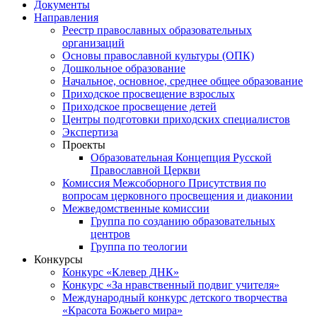
Документы
Направления
Реестр православных образовательных
организаций
Основы православной культуры (ОПК)
Дошкольное образование
Начальное, основное, среднее общее образование
Приходское просвещение взрослых
Приходское просвещение детей
Центры подготовки приходских специалистов
Экспертиза
Проекты
Образовательная Концепция Русской
Православной Церкви
Комиссия Межсоборного Присутствия по
вопросам церковного просвещения и диаконии
Межведомственные комиссии
Группа по созданию образовательных
центров
Группа по теологии
Конкурсы
Конкурс «Клевер ДНК»
Конкурс «За нравственный подвиг учителя»
Международный конкурс детского творчества
«Красота Божьего мира»