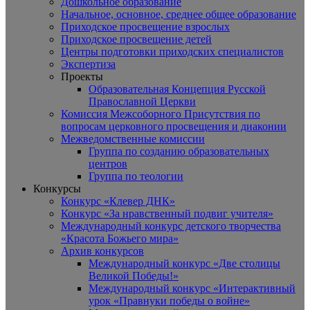
Дошкольное образование
Начальное, основное, среднее общее образование
Приходское просвещение взрослых
Приходское просвещение детей
Центры подготовки приходских специалистов
Экспертиза
Проекты
Образовательная Концепция Русской
Православной Церкви
Комиссия Межсоборного Присутствия по
вопросам церковного просвещения и диаконии
Межведомственные комиссии
Группа по созданию образовательных
центров
Группа по теологии
Конкурсы
Конкурс «Клевер ДНК»
Конкурс «За нравственный подвиг учителя»
Международный конкурс детского творчества
«Красота Божьего мира»
Архив конкурсов
Международный конкурс «Две столицы
Великой Победы!»
Международный конкурс «Интерактивный
урок «Правнуки победы о войне»