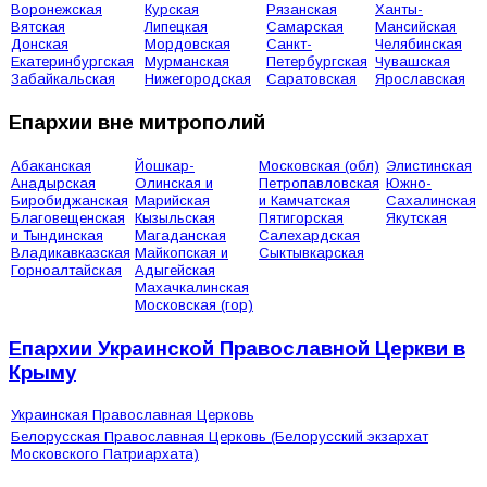
Воронежская
Курская
Рязанская
Ханты-
Вятская
Липецкая
Самарская
Мансийская
Донская
Мордовская
Санкт-
Челябинская
Екатеринбургская
Мурманская
Петербургская
Чувашская
Забайкальская
Нижегородская
Саратовская
Ярославская
Епархии вне митрополий
Абаканская
Йошкар-
Московская (обл)
Элистинская
Анадырская
Олинская и
Петропавловская
Южно-
Биробиджанская
Марийская
и Камчатская
Сахалинская
Благовещенская
Кызыльская
Пятигорская
Якутская
и Тындинская
Магаданская
Салехардская
Владикавказская
Майкопская и
Сыктывкарская
Горноалтайская
Адыгейская
Махачкалинская
Московская (гор)
Епархии Украинской Православной Церкви в
Крыму
Украинская Православная Церковь
Белорусская Православная Церковь (Белорусский экзархат
Московского Патриархата)