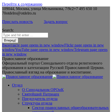
Перейти к содержанию
109044, Москва, улица Мельникова, 7/9с2
+7 495 650 10
70
otdelro@otdelro.ru
Прислать новость
Задать вопрос
Search:
Вконтакте page opens in new window
Flickr page opens in new
window
YouTube page opens in new window
Telegram page opens
in new window
Православное образование
Официальный портал Синодального отдела религиозного
образования и катехизации Русской Православной Церкви.
Православный взгляд на образование и воспитание.
Отдел
О Синодальном ОРОиК
Святейший Патриарх
Председатель отдела
Структура отдела
Сектор православных общеобразовательных