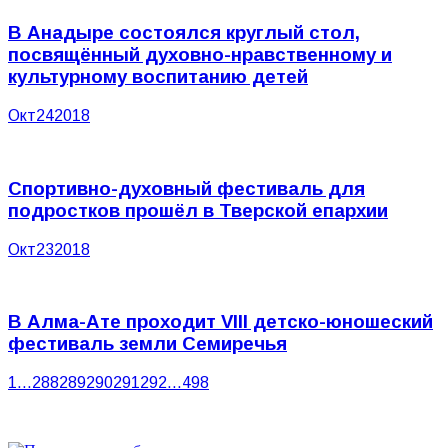
В Анадыре состоялся круглый стол,
посвящённый духовно-нравственному и
культурному воспитанию детей
Окт
24
2018
Спортивно-духовный фестиваль для
подростков прошёл в Тверской епархии
Окт
23
2018
В Алма-Ате проходит VIII детско-юношеский
фестиваль земли Семиречья
1
…
288
289
290
291
292
…
498