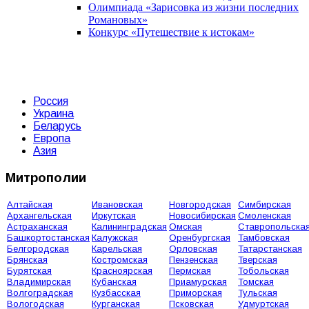
Олимпиада «Зарисовка из жизни последних
Романовых»
Конкурс «Путешествие к истокам»
Россия
Украина
Беларусь
Европа
Азия
Митрополии
Алтайская
Ивановская
Новгородская
Симбирская
Архангельская
Иркутская
Новосибирская
Смоленская
Астраханская
Калининградская
Омская
Ставропольска
Башкортостанская
Калужская
Оренбургская
Тамбовская
Белгородская
Карельская
Орловская
Татарстанская
Брянская
Костромская
Пензенская
Тверская
Бурятская
Красноярская
Пермская
Тобольская
Владимирская
Кубанская
Приамурская
Томская
Волгоградская
Кузбасская
Приморская
Тульская
Вологодская
Курганская
Псковская
Удмуртская