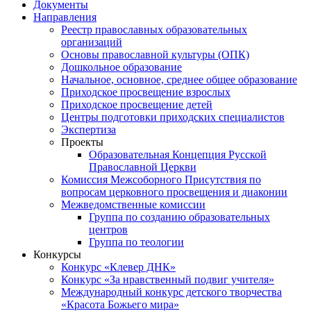
Документы
Направления
Реестр православных образовательных
организаций
Основы православной культуры (ОПК)
Дошкольное образование
Начальное, основное, среднее общее образование
Приходское просвещение взрослых
Приходское просвещение детей
Центры подготовки приходских специалистов
Экспертиза
Проекты
Образовательная Концепция Русской
Православной Церкви
Комиссия Межсоборного Присутствия по
вопросам церковного просвещения и диаконии
Межведомственные комиссии
Группа по созданию образовательных
центров
Группа по теологии
Конкурсы
Конкурс «Клевер ДНК»
Конкурс «За нравственный подвиг учителя»
Международный конкурс детского творчества
«Красота Божьего мира»