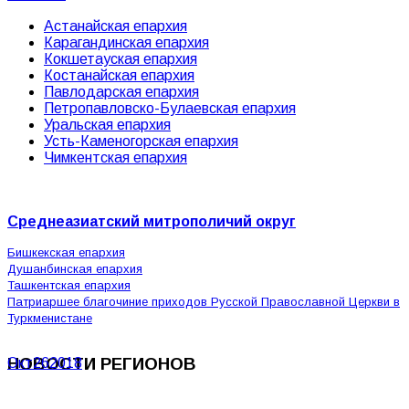
Астанайская епархия
Карагандинская епархия
Кокшетауская епархия
Костанайская епархия
Павлодарская епархия
Петропавловско-Булаевская епархия
Уральская епархия
Усть-Каменогорская епархия
Чимкентская епархия
Среднеазиатский митрополичий округ
Бишкекская епархия
Душанбинская епархия
Ташкентская епархия
Патриаршее благочиние приходов Русской Православной Церкви в
Туркменистане
НОВОСТИ РЕГИОНОВ
Окт
26
2018