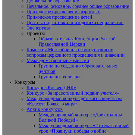
Дошкольное образование
Начальное, основное, среднее общее образование
Приходское просвещение взрослых
Приходское просвещение детей
Центры подготовки приходских специалистов
Экспертиза
Проекты
Образовательная Концепция Русской
Православной Церкви
Комиссия Межсоборного Присутствия по
вопросам церковного просвещения и диаконии
Межведомственные комиссии
Группа по созданию образовательных
центров
Группа по теологии
Конкурсы
Конкурс «Клевер ДНК»
Конкурс «За нравственный подвиг учителя»
Международный конкурс детского творчества
«Красота Божьего мира»
Архив конкурсов
Международный конкурс «Две столицы
Великой Победы!»
Международный конкурс «Интерактивный
урок «Правнуки победы о войне»