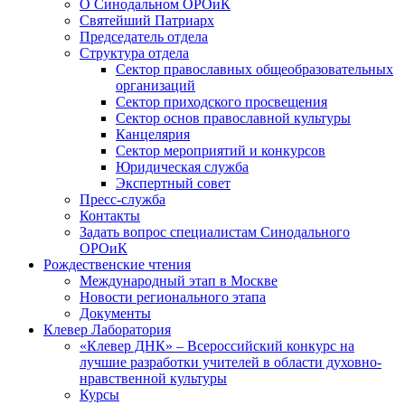
О Синодальном ОРОиК
Святейший Патриарх
Председатель отдела
Структура отдела
Сектор православных общеобразовательных
организаций
Сектор приходского просвещения
Сектор основ православной культуры
Канцелярия
Сектор мероприятий и конкурсов
Юридическая служба
Экспертный совет
Пресс-служба
Контакты
Задать вопрос специалистам Синодального
ОРОиК
Рождественские чтения
Международный этап в Москве
Новости регионального этапа
Документы
Клевер Лаборатория
«Клевер ДНК» – Всероссийский конкурс на
лучшие разработки учителей в области духовно-
нравственной культуры
Курсы