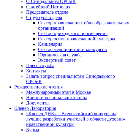
О Синодальном ОРОиК
Святейший Патриарх
Председатель отдела
Структура отдела
Сектор православных общеобразовательных
организаций
Сектор приходского просвещения
Сектор основ православной культуры
Канцелярия
Сектор мероприятий и конкурсов
Юридическая служба
Экспертный совет
Пресс-служба
Контакты
Задать вопрос специалистам Синодального
ОРОиК
Рождественские чтения
Международный этап в Москве
Новости регионального этапа
Документы
Клевер Лаборатория
«Клевер ДНК» – Всероссийский конкурс на
лучшие разработки учителей в области духовно-
нравственной культуры
Курсы