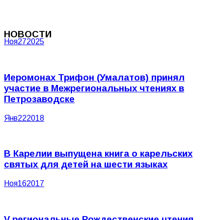
НОВОСТИ
Ноя
27
2025
Иеромонах Трифон (Умалатов) принял
участие в Межрегиональных чтениях в
Петрозаводске
Янв
22
2018
В Карелии выпущена книга о карельских
святых для детей на шести языках
Ноя
16
2017
V региональные Рождественские чтения