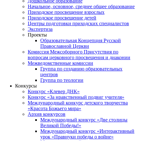
Дошкольное образование
Начальное, основное, среднее общее образование
Приходское просвещение взрослых
Приходское просвещение детей
Центры подготовки приходских специалистов
Экспертиза
Проекты
Образовательная Концепция Русской
Православной Церкви
Комиссия Межсоборного Присутствия по
вопросам церковного просвещения и диаконии
Межведомственные комиссии
Группа по созданию образовательных
центров
Группа по теологии
Конкурсы
Конкурс «Клевер ДНК»
Конкурс «За нравственный подвиг учителя»
Международный конкурс детского творчества
«Красота Божьего мира»
Архив конкурсов
Международный конкурс «Две столицы
Великой Победы!»
Международный конкурс «Интерактивный
урок «Правнуки победы о войне»