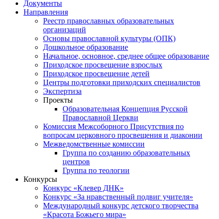
Документы
Направления
Реестр православных образовательных
организаций
Основы православной культуры (ОПК)
Дошкольное образование
Начальное, основное, среднее общее образование
Приходское просвещение взрослых
Приходское просвещение детей
Центры подготовки приходских специалистов
Экспертиза
Проекты
Образовательная Концепция Русской
Православной Церкви
Комиссия Межсоборного Присутствия по
вопросам церковного просвещения и диаконии
Межведомственные комиссии
Группа по созданию образовательных
центров
Группа по теологии
Конкурсы
Конкурс «Клевер ДНК»
Конкурс «За нравственный подвиг учителя»
Международный конкурс детского творчества
«Красота Божьего мира»