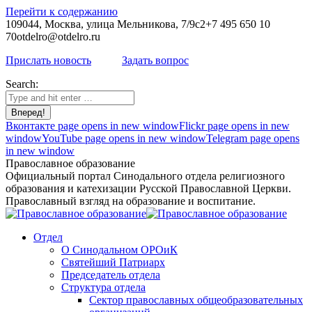
Перейти к содержанию
109044, Москва, улица Мельникова, 7/9с2
+7 495 650 10
70
otdelro@otdelro.ru
Прислать новость
Задать вопрос
Search:
Вконтакте page opens in new window
Flickr page opens in new
window
YouTube page opens in new window
Telegram page opens
in new window
Православное образование
Официальный портал Синодального отдела религиозного
образования и катехизации Русской Православной Церкви.
Православный взгляд на образование и воспитание.
Отдел
О Синодальном ОРОиК
Святейший Патриарх
Председатель отдела
Структура отдела
Сектор православных общеобразовательных