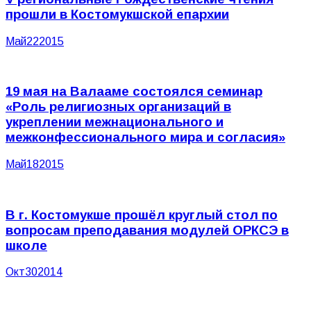
прошли в Костомукшской епархии
Май
22
2015
19 мая на Валааме состоялся семинар
«Роль религиозных организаций в
укреплении межнационального и
межконфессионального мира и согласия»
Май
18
2015
В г. Костомукше прошёл круглый стол по
вопросам преподавания модулей ОРКСЭ в
школе
Окт
30
2014