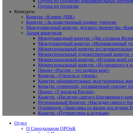
Группа по созданию образовательных центро
Группа по теологии
Конкурсы
Конкурс «Клевер ДНК»
Конкурс «За нравственный подвиг учителя»
Международный конкурс детского творчества «Кра
Архив конкурсов
Международный конкурс «Две столицы Вели
Международный конкурс «Интерактивный уро
Межрегиональный конкурс исследовательских
Межрегиональный художественный конкурс «
Межрегиональный конкурс «История моей сем
Межрегиональный конкурс «Из прошлого в н
Проект «Россия – это родина моя!»
Конкурс «Учитель и ученик»
Конкурс образовательных экскурсионных ма
Конкурс сочинений, посвященный святому б
Проект «У восхода России»
Конкурс «Наследие святого благоверного кня
Региональный Конкурс «Наследие святого бла
Олимпиада «Зарисовка из жизни последних 
Конкурс «Путешествие к истокам»
Отдел
О Синодальном ОРОиК