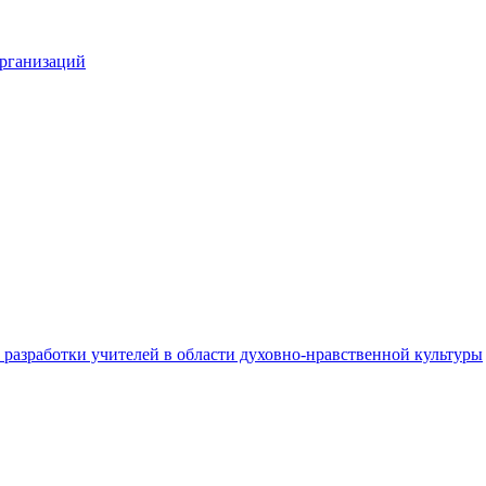
организаций
разработки учителей в области духовно-нравственной культуры