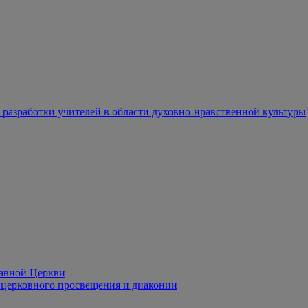
разработки учителей в области духовно-нравственной культуры
лавной Церкви
церковного просвещения и диаконии