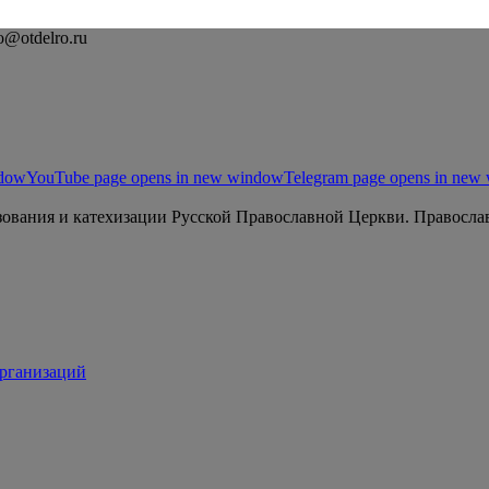
o@otdelro.ru
ndow
YouTube page opens in new window
Telegram page opens in new
ования и катехизации Русской Православной Церкви. Православ
организаций