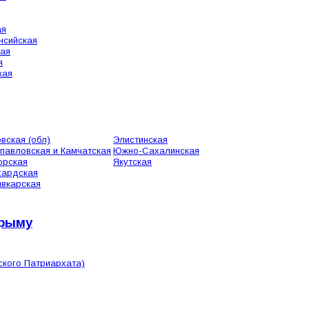
ая
нсийская
кая
я
кая
вская (обл)
Элистинская
павловская и Камчатская
Южно-Сахалинская
орская
Якутская
хардская
вкарская
Крыму
ского Патриархата)