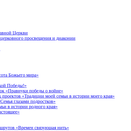
лавной Церкви
церковного просвещения и диаконии
в
сота Божьего мира»
кой Победы!»
к «Правнуки победы о войне»
 проектов «Традиции моей семьи в истории моего края»
Семья глазами подростков»
ьи в истории родного края»
астоящее»
ршрутов «Времен связующая нить»