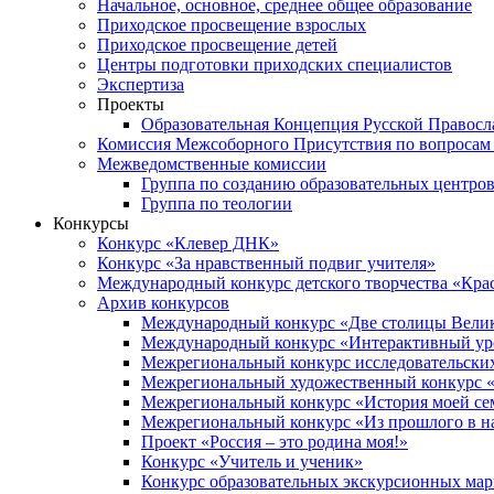
Начальное, основное, среднее общее образование
Приходское просвещение взрослых
Приходское просвещение детей
Центры подготовки приходских специалистов
Экспертиза
Проекты
Образовательная Концепция Русской Правос
Комиссия Межсоборного Присутствия по вопросам 
Межведомственные комиссии
Группа по созданию образовательных центро
Группа по теологии
Конкурсы
Конкурс «Клевер ДНК»
Конкурс «За нравственный подвиг учителя»
Международный конкурс детского творчества «Кра
Архив конкурсов
Международный конкурс «Две столицы Вели
Международный конкурс «Интерактивный уро
Межрегиональный конкурс исследовательских
Межрегиональный художественный конкурс «
Межрегиональный конкурс «История моей сем
Межрегиональный конкурс «Из прошлого в н
Проект «Россия – это родина моя!»
Конкурс «Учитель и ученик»
Конкурс образовательных экскурсионных ма