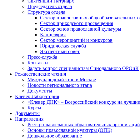
Святейший Патриарх
Председатель отдела
Структура отдела
Сектор православных общеобразовательных 
Сектор приходского просвещения
Сектор основ православной культуры
Канцелярия
Сектор мероприятий и конкурсов
Юридическая служба
Экспертный совет
Пресс-служба
Контакты
Задать вопрос специалистам Синодального ОРОиК
Рождественские чтения
Международный этап в Москве
Новости регионального этапа
Документы
Клевер Лаборатория
«Клевер ДНК» – Всероссийский конкурс на лучшие 
Курсы
Документы
Направления
Реестр православных образовательных организаций
Основы православной культуры (ОПК)
Дошкольное образование