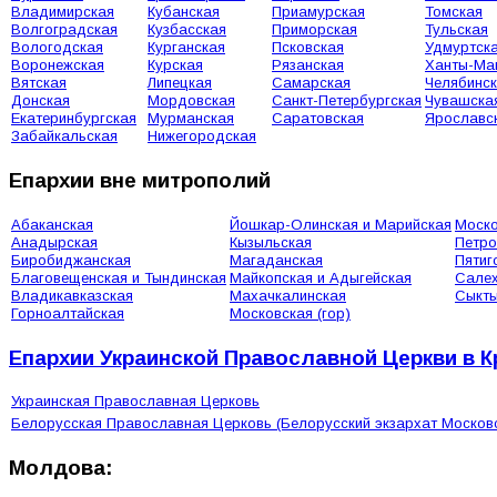
Владимирская
Кубанская
Приамурская
Томская
Волгоградская
Кузбасская
Приморская
Тульская
Вологодская
Курганская
Псковская
Удмуртск
Воронежская
Курская
Рязанская
Ханты-Ма
Вятская
Липецкая
Самарская
Челябинс
Донская
Мордовская
Санкт-Петербургская
Чувашска
Екатеринбургская
Мурманская
Саратовская
Ярославс
Забайкальская
Нижегородская
Епархии вне митрополий
Абаканская
Йошкар-Олинская и Марийская
Моско
Анадырская
Кызыльская
Петро
Биробиджанская
Магаданская
Пятиг
Благовещенская и Тындинская
Майкопская и Адыгейская
Сале
Владикавказская
Махачкалинская
Сыкты
Горноалтайская
Московская (гор)
Епархии Украинской Православной Церкви в 
Украинская Православная Церковь
Белорусская Православная Церковь (Белорусский экзархат Москов
Молдова: