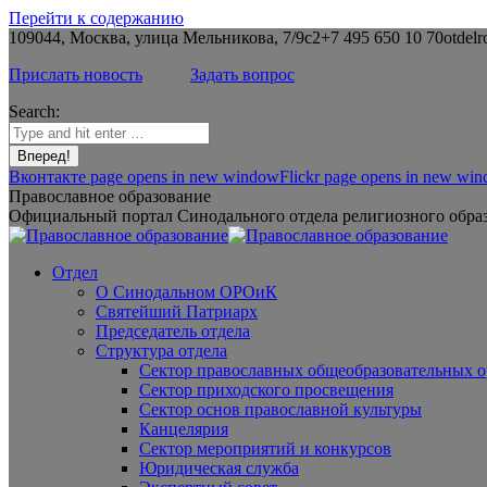
Перейти к содержанию
109044, Москва, улица Мельникова, 7/9с2
+7 495 650 10 70
otdelr
Прислать новость
Задать вопрос
Search:
Вконтакте page opens in new window
Flickr page opens in new wi
Православное образование
Официальный портал Синодального отдела религиозного образ
Отдел
О Синодальном ОРОиК
Святейший Патриарх
Председатель отдела
Структура отдела
Сектор православных общеобразовательных 
Сектор приходского просвещения
Сектор основ православной культуры
Канцелярия
Сектор мероприятий и конкурсов
Юридическая служба