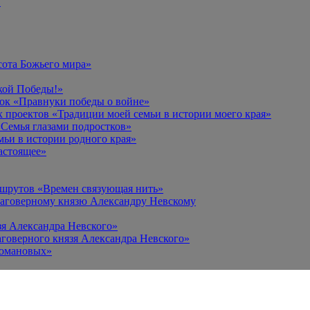
в
сота Божьего мира»
кой Победы!»
к «Правнуки победы о войне»
 проектов «Традиции моей семьи в истории моего края»
Семья глазами подростков»
ьи в истории родного края»
астоящее»
ршрутов «Времен связующая нить»
лаговерному князю Александру Невскому
зя Александра Невского»
говерного князя Александра Невского»
Романовых»