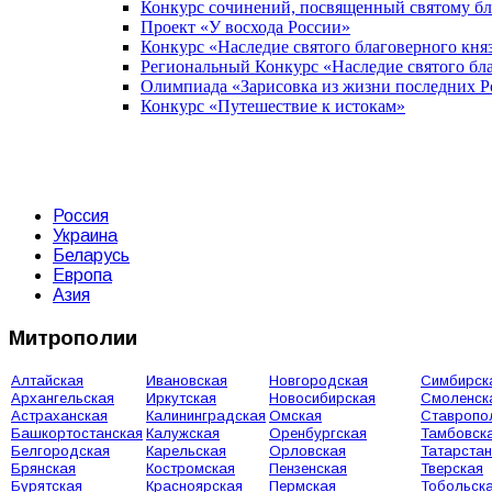
Конкурс сочинений, посвященный святому б
Проект «У восхода России»
Конкурс «Наследие святого благоверного кня
Региональный Конкурс «Наследие святого бла
Олимпиада «Зарисовка из жизни последних 
Конкурс «Путешествие к истокам»
Россия
Украина
Беларусь
Европа
Азия
Митрополии
Алтайская
Ивановская
Новгородская
Симбирск
Архангельская
Иркутская
Новосибирская
Смоленск
Астраханская
Калининградская
Омская
Ставропо
Башкортостанская
Калужская
Оренбургская
Тамбовск
Белгородская
Карельская
Орловская
Татарстан
Брянская
Костромская
Пензенская
Тверская
Бурятская
Красноярская
Пермская
Тобольск