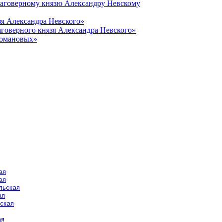
лаговерному князю Александру Невскому
зя Александра Невского»
говерного князя Александра Невского»
Романовых»
ая
ая
льская
ая
ская
ая