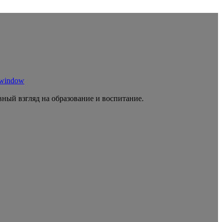
 window
ный взгляд на образование и воспитание.