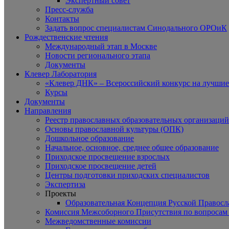
Экспертный совет
Пресс-служба
Контакты
Задать вопрос специалистам Синодального ОРОиК
Рождественские чтения
Международный этап в Москве
Новости регионального этапа
Документы
Клевер Лаборатория
«Клевер ДНК» – Всероссийский конкурс на лучшие 
Курсы
Документы
Направления
Реестр православных образовательных организаций
Основы православной культуры (ОПК)
Дошкольное образование
Начальное, основное, среднее общее образование
Приходское просвещение взрослых
Приходское просвещение детей
Центры подготовки приходских специалистов
Экспертиза
Проекты
Образовательная Концепция Русской Правос
Комиссия Межсоборного Присутствия по вопросам 
Межведомственные комиссии