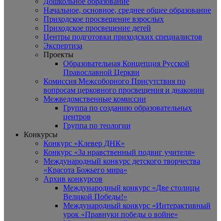
Дошкольное образование
Начальное, основное, среднее общее образование
Приходское просвещение взрослых
Приходское просвещение детей
Центры подготовки приходских специалистов
Экспертиза
Проекты
Образовательная Концепция Русской
Православной Церкви
Комиссия Межсоборного Присутствия по
вопросам церковного просвещения и диаконии
Межведомственные комиссии
Группа по созданию образовательных
центров
Группа по теологии
Конкурсы
Конкурс «Клевер ДНК»
Конкурс «За нравственный подвиг учителя»
Международный конкурс детского творчества
«Красота Божьего мира»
Архив конкурсов
Международный конкурс «Две столицы
Великой Победы!»
Международный конкурс «Интерактивный
урок «Правнуки победы о войне»