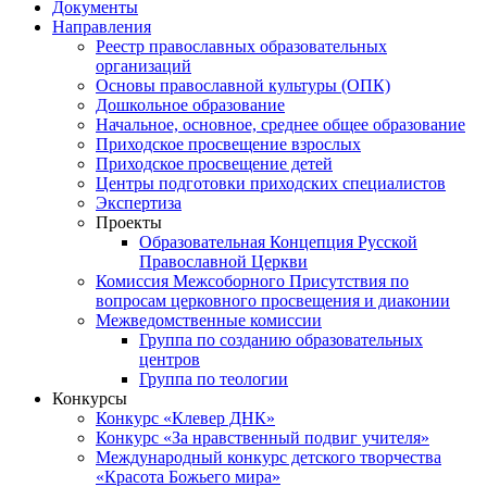
Документы
Направления
Реестр православных образовательных
организаций
Основы православной культуры (ОПК)
Дошкольное образование
Начальное, основное, среднее общее образование
Приходское просвещение взрослых
Приходское просвещение детей
Центры подготовки приходских специалистов
Экспертиза
Проекты
Образовательная Концепция Русской
Православной Церкви
Комиссия Межсоборного Присутствия по
вопросам церковного просвещения и диаконии
Межведомственные комиссии
Группа по созданию образовательных
центров
Группа по теологии
Конкурсы
Конкурс «Клевер ДНК»
Конкурс «За нравственный подвиг учителя»
Международный конкурс детского творчества
«Красота Божьего мира»