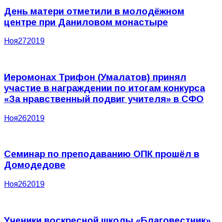
День матери отметили в молодёжном
центре при Даниловом монастыре
Ноя
27
2019
Иеромонах Трифон (Умалатов) принял
участие в награждении по итогам конкурса
«За нравственный подвиг учителя» в СФО
Ноя
26
2019
Семинар по преподаванию ОПК прошёл в
Домодедове
Ноя
26
2019
Ученики воскресной школы «Благовестник»