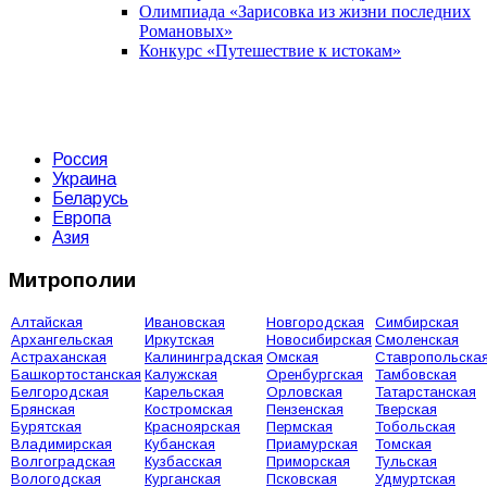
Олимпиада «Зарисовка из жизни последних
Романовых»
Конкурс «Путешествие к истокам»
Россия
Украина
Беларусь
Европа
Азия
Митрополии
Алтайская
Ивановская
Новгородская
Симбирская
Архангельская
Иркутская
Новосибирская
Смоленская
Астраханская
Калининградская
Омская
Ставропольска
Башкортостанская
Калужская
Оренбургская
Тамбовская
Белгородская
Карельская
Орловская
Татарстанская
Брянская
Костромская
Пензенская
Тверская
Бурятская
Красноярская
Пермская
Тобольская
Владимирская
Кубанская
Приамурская
Томская
Волгоградская
Кузбасская
Приморская
Тульская
Вологодская
Курганская
Псковская
Удмуртская