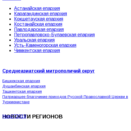
Астанайская епархия
Карагандинская епархия
Кокшетауская епархия
Костанайская епархия
Павлодарская епархия
Петропавловско-Булаевская епархия
Уральская епархия
Усть-Каменогорская епархия
Чимкентская епархия
Среднеазиатский митрополичий округ
Бишкекская епархия
Душанбинская епархия
Ташкентская епархия
Патриаршее благочиние приходов Русской Православной Церкви в
Туркменистане
НОВОСТИ РЕГИОНОВ
Ноя
27
2019