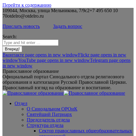
Перейти к содержанию
109044, Москва, улица Мельникова, 7/9с2
+7 495 650 10
70
otdelro@otdelro.ru
Прислать новость
Задать вопрос
Search:
Вконтакте page opens in new window
Flickr page opens in new
window
YouTube page opens in new window
Telegram page opens
in new window
Православное образование
Официальный портал Синодального отдела религиозного
образования и катехизации Русской Православной Церкви.
Православный взгляд на образование и воспитание.
Отдел
О Синодальном ОРОиК
Святейший Патриарх
Председатель отдела
Структура отдела
Сектор православных общеобразовательных