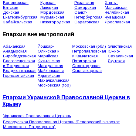
Воронежская
Курская
Рязанская
Ханты-
Вятская
Липецкая
Самарская
Мансийская
Донская
Мордовская
Санкт-
Челябинская
Екатеринбургская
Мурманская
Петербургская
Чувашская
Забайкальская
Нижегородская
Саратовская
Ярославская
Епархии вне митрополий
Абаканская
Йошкар-
Московская (обл)
Элистинская
Анадырская
Олинская и
Петропавловская
Южно-
Биробиджанская
Марийская
и Камчатская
Сахалинская
Благовещенская
Кызыльская
Пятигорская
Якутская
и Тындинская
Магаданская
Салехардская
Владикавказская
Майкопская и
Сыктывкарская
Горноалтайская
Адыгейская
Махачкалинская
Московская (гор)
Епархии Украинской Православной Церкви в
Крыму
Украинская Православная Церковь
Белорусская Православная Церковь (Белорусский экзархат
Московского Патриархата)