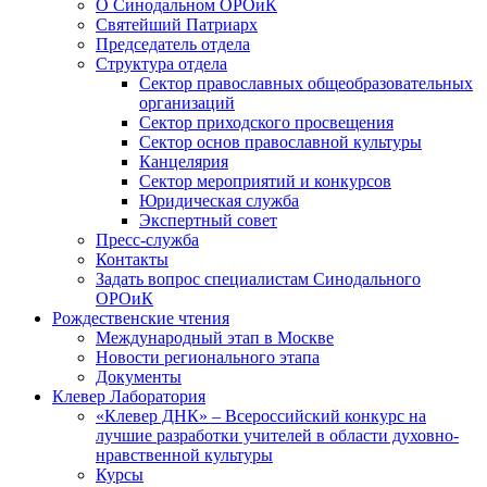
О Синодальном ОРОиК
Святейший Патриарх
Председатель отдела
Структура отдела
Сектор православных общеобразовательных
организаций
Сектор приходского просвещения
Сектор основ православной культуры
Канцелярия
Сектор мероприятий и конкурсов
Юридическая служба
Экспертный совет
Пресс-служба
Контакты
Задать вопрос специалистам Синодального
ОРОиК
Рождественские чтения
Международный этап в Москве
Новости регионального этапа
Документы
Клевер Лаборатория
«Клевер ДНК» – Всероссийский конкурс на
лучшие разработки учителей в области духовно-
нравственной культуры
Курсы