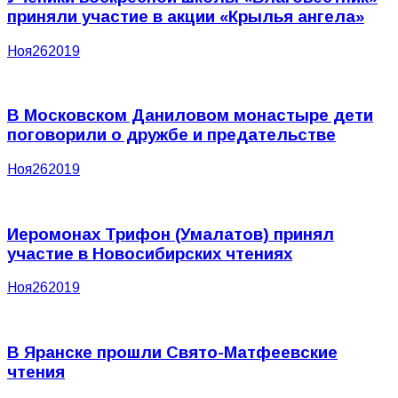
приняли участие в акции «Крылья ангела»
Ноя
26
2019
В Московском Даниловом монастыре дети
поговорили о дружбе и предательстве
Ноя
26
2019
Иеромонах Трифон (Умалатов) принял
участие в Новосибирских чтениях
Ноя
26
2019
В Яранске прошли Свято-Матфеевские
чтения