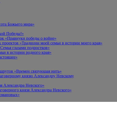
в
сота Божьего мира»
кой Победы!»
к «Правнуки победы о войне»
 проектов «Традиции моей семьи в истории моего края»
Семья глазами подростков»
ьи в истории родного края»
астоящее»
ршрутов «Времен связующая нить»
лаговерному князю Александру Невскому
зя Александра Невского»
говерного князя Александра Невского»
Романовых»