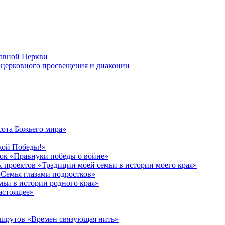
лавной Церкви
церковного просвещения и диаконии
в
сота Божьего мира»
кой Победы!»
к «Правнуки победы о войне»
 проектов «Традиции моей семьи в истории моего края»
Семья глазами подростков»
ьи в истории родного края»
астоящее»
ршрутов «Времен связующая нить»