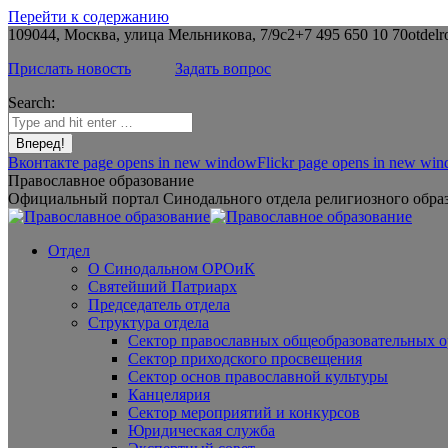
Перейти к содержанию
109044, Москва, улица Мельникова, 7/9с2
+7 495 650 10 70
otdelr
Прислать новость
Задать вопрос
Search:
Вконтакте page opens in new window
Flickr page opens in new wi
Православное образование
Официальный портал Синодального отдела религиозного образ
Отдел
О Синодальном ОРОиК
Святейший Патриарх
Председатель отдела
Структура отдела
Сектор православных общеобразовательных 
Сектор приходского просвещения
Сектор основ православной культуры
Канцелярия
Сектор мероприятий и конкурсов
Юридическая служба