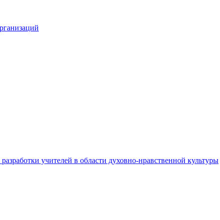
организаций
разработки учителей в области духовно-нравственной культуры