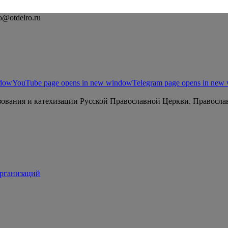
o@otdelro.ru
ndow
YouTube page opens in new window
Telegram page opens in new
ования и катехизации Русской Православной Церкви. Православ
организаций