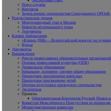
Экспертный совет
Пресс-служба
Контакты
Задать вопрос специалистам Синодального ОРОиК
Рождественские чтения
Международный этап в Москве
Новости регионального этапа
Документы
Клевер Лаборатория
«Клевер ДНК» – Всероссийский конкурс на лучшие 
Курсы
Документы
Направления
Реестр православных образовательных организаций
Основы православной культуры (ОПК)
Дошкольное образование
Начальное, основное, среднее общее образование
Приходское просвещение взрослых
Приходское просвещение детей
Центры подготовки приходских специалистов
Экспертиза
Проекты
Образовательная Концепция Русской Правос
Комиссия Межсоборного Присутствия по вопросам 
Межведомственные комиссии