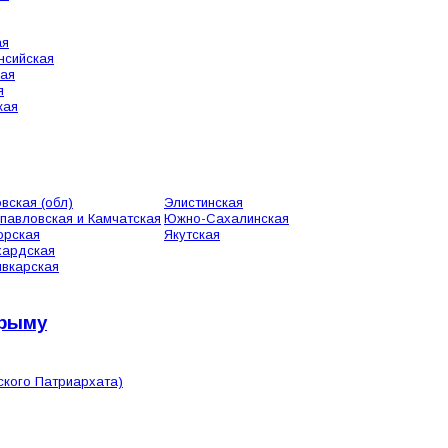
ая
нсийская
кая
я
кая
вская (обл)
Элистинская
павловская и Камчатская
Южно-Сахалинская
орская
Якутская
хардская
вкарская
Крыму
ского Патриархата)