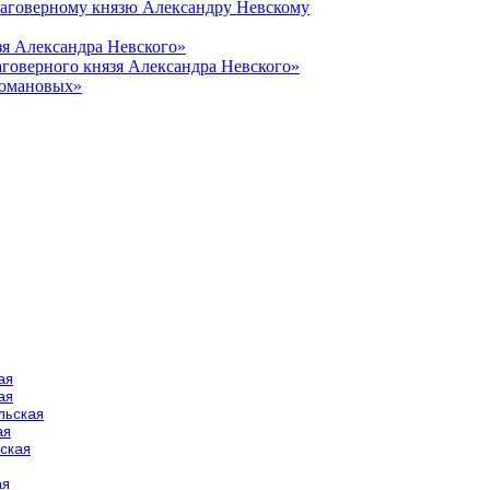
лаговерному князю Александру Невскому
зя Александра Невского»
говерного князя Александра Невского»
Романовых»
ая
ая
льская
ая
ская
ая