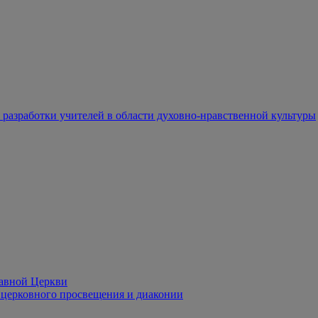
разработки учителей в области духовно-нравственной культуры
лавной Церкви
церковного просвещения и диаконии