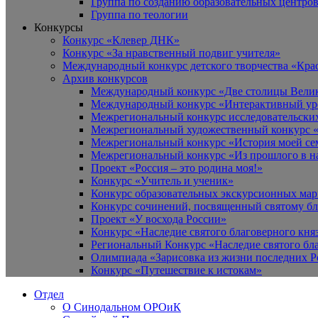
Группа по созданию образовательных центро
Группа по теологии
Конкурсы
Конкурс «Клевер ДНК»
Конкурс «За нравственный подвиг учителя»
Международный конкурс детского творчества «Кра
Архив конкурсов
Международный конкурс «Две столицы Вели
Международный конкурс «Интерактивный уро
Межрегиональный конкурс исследовательских
Межрегиональный художественный конкурс «
Межрегиональный конкурс «История моей сем
Межрегиональный конкурс «Из прошлого в н
Проект «Россия – это родина моя!»
Конкурс «Учитель и ученик»
Конкурс образовательных экскурсионных ма
Конкурс сочинений, посвященный святому б
Проект «У восхода России»
Конкурс «Наследие святого благоверного кня
Региональный Конкурс «Наследие святого бла
Олимпиада «Зарисовка из жизни последних 
Конкурс «Путешествие к истокам»
Отдел
О Синодальном ОРОиК