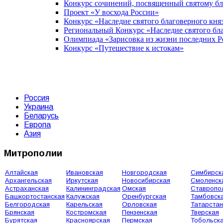
Конкурс сочинений, посвященный святому б
Проект «У восхода России»
Конкурс «Наследие святого благоверного кня
Региональный Конкурс «Наследие святого бла
Олимпиада «Зарисовка из жизни последних 
Конкурс «Путешествие к истокам»
Россия
Украина
Беларусь
Европа
Азия
Митрополии
Алтайская
Ивановская
Новгородская
Симбирск
Архангельская
Иркутская
Новосибирская
Смоленск
Астраханская
Калининградская
Омская
Ставропо
Башкортостанская
Калужская
Оренбургская
Тамбовск
Белгородская
Карельская
Орловская
Татарстан
Брянская
Костромская
Пензенская
Тверская
Бурятская
Красноярская
Пермская
Тобольск