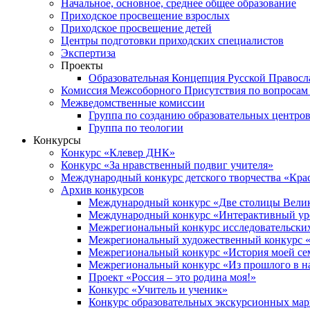
Начальное, основное, среднее общее образование
Приходское просвещение взрослых
Приходское просвещение детей
Центры подготовки приходских специалистов
Экспертиза
Проекты
Образовательная Концепция Русской Правос
Комиссия Межсоборного Присутствия по вопросам 
Межведомственные комиссии
Группа по созданию образовательных центро
Группа по теологии
Конкурсы
Конкурс «Клевер ДНК»
Конкурс «За нравственный подвиг учителя»
Международный конкурс детского творчества «Кра
Архив конкурсов
Международный конкурс «Две столицы Вели
Международный конкурс «Интерактивный уро
Межрегиональный конкурс исследовательских
Межрегиональный художественный конкурс «
Межрегиональный конкурс «История моей сем
Межрегиональный конкурс «Из прошлого в н
Проект «Россия – это родина моя!»
Конкурс «Учитель и ученик»
Конкурс образовательных экскурсионных ма