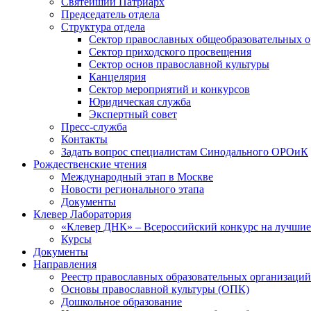
Святейший Патриарх
Председатель отдела
Структура отдела
Сектор православных общеобразовательных 
Сектор приходского просвещения
Сектор основ православной культуры
Канцелярия
Сектор мероприятий и конкурсов
Юридическая служба
Экспертный совет
Пресс-служба
Контакты
Задать вопрос специалистам Синодального ОРОиК
Рождественские чтения
Международный этап в Москве
Новости регионального этапа
Документы
Клевер Лаборатория
«Клевер ДНК» – Всероссийский конкурс на лучшие 
Курсы
Документы
Направления
Реестр православных образовательных организаций
Основы православной культуры (ОПК)
Дошкольное образование