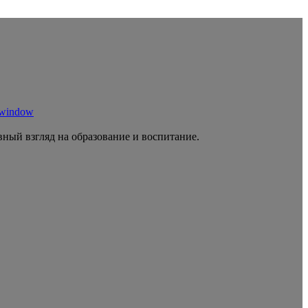
 window
ный взгляд на образование и воспитание.