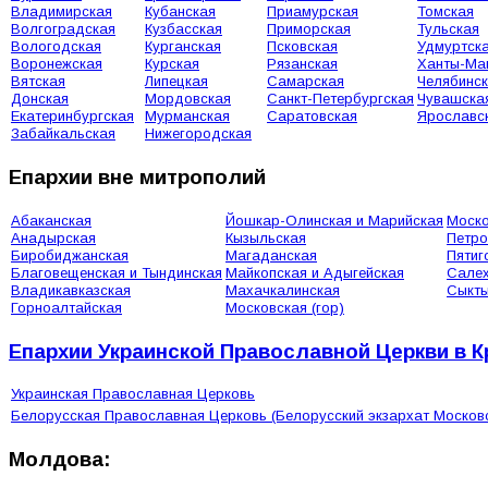
Владимирская
Кубанская
Приамурская
Томская
Волгоградская
Кузбасская
Приморская
Тульская
Вологодская
Курганская
Псковская
Удмуртск
Воронежская
Курская
Рязанская
Ханты-Ма
Вятская
Липецкая
Самарская
Челябинс
Донская
Мордовская
Санкт-Петербургская
Чувашска
Екатеринбургская
Мурманская
Саратовская
Ярославс
Забайкальская
Нижегородская
Епархии вне митрополий
Абаканская
Йошкар-Олинская и Марийская
Моско
Анадырская
Кызыльская
Петро
Биробиджанская
Магаданская
Пятиг
Благовещенская и Тындинская
Майкопская и Адыгейская
Сале
Владикавказская
Махачкалинская
Сыкты
Горноалтайская
Московская (гор)
Епархии Украинской Православной Церкви в 
Украинская Православная Церковь
Белорусская Православная Церковь (Белорусский экзархат Москов
Молдова: