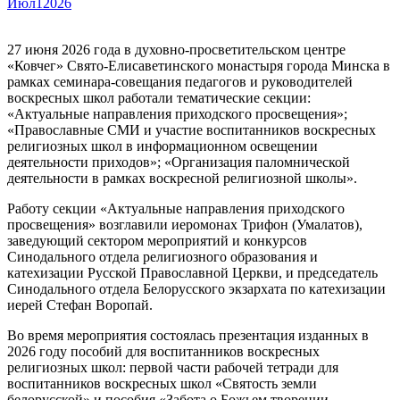
Июл
1
2026
27 июня 2026 года в духовно-просветительском центре
«Ковчег» Свято-Елисаветинского монастыря города Минска в
рамках семинара-совещания педагогов и руководителей
воскресных школ работали тематические секции:
«Актуальные направления приходского просвещения»;
«Православные СМИ и участие воспитанников воскресных
религиозных школ в информационном освещении
деятельности приходов»; «Организация паломнической
деятельности в рамках воскресной религиозной школы».
Работу секции «Актуальные направления приходского
просвещения» возглавили иеромонах Трифон (Умалатов),
заведующий сектором мероприятий и конкурсов
Синодального отдела религиозного образования и
катехизации Русской Православной Церкви, и председатель
Синодального отдела Белорусского экзархата по катехизации
иерей Стефан Воропай.
Во время мероприятия состоялась презентация изданных в
2026 году пособий для воспитанников воскресных
религиозных школ: первой части рабочей тетради для
воспитанников воскресных школ «Святость земли
белорусской» и пособия «Забота о Божьем творении.