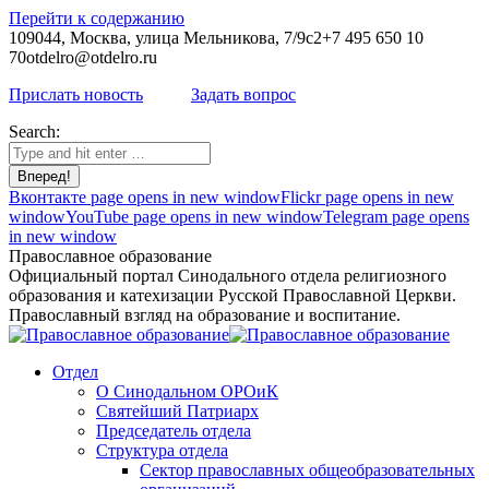
Перейти к содержанию
109044, Москва, улица Мельникова, 7/9с2
+7 495 650 10
70
otdelro@otdelro.ru
Прислать новость
Задать вопрос
Search:
Вконтакте page opens in new window
Flickr page opens in new
window
YouTube page opens in new window
Telegram page opens
in new window
Православное образование
Официальный портал Синодального отдела религиозного
образования и катехизации Русской Православной Церкви.
Православный взгляд на образование и воспитание.
Отдел
О Синодальном ОРОиК
Святейший Патриарх
Председатель отдела
Структура отдела
Сектор православных общеобразовательных