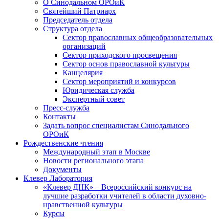
О Синодальном ОРОиК
Святейший Патриарх
Председатель отдела
Структура отдела
Сектор православных общеобразовательных
организаций
Сектор приходского просвещения
Сектор основ православной культуры
Канцелярия
Сектор мероприятий и конкурсов
Юридическая служба
Экспертный совет
Пресс-служба
Контакты
Задать вопрос специалистам Синодального
ОРОиК
Рождественские чтения
Международный этап в Москве
Новости регионального этапа
Документы
Клевер Лаборатория
«Клевер ДНК» – Всероссийский конкурс на
лучшие разработки учителей в области духовно-
нравственной культуры
Курсы