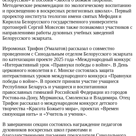
Методические рекомендации по экологическому воспитанию
и просвещению в воскресных религиозных школах». Первый
проректор института теологии имени святых Мефодия и
Кирилла Белорусского государственного университета
протоиерей Сергий Мовсесян также познакомил участников с
направлениями работы духовных учебных заведений
Белорусского экзархата.
Иеромонах Трифон (Умалатов) рассказал о совместно
проведенном с Синодальным отделом Белорусского экзархата
по катехизации проекте 2025 года «Международный конкурс
«Интерактивный урок «Правнуки победы о войне». В День
церковного новолетия в г. Минске состоялась защита
интерактивных уроков международного конкурса «Правнуки
победы о войне». В проекте приняли участие учащиеся
Республики Беларусь и учащиеся и воспитанники
православных гимназий Российской Федерации из городов
Ростова-на-Дону, Мурманска, Смоленска и Владимира. Отец
Трифон рассказал о международном конкурсе детского
творчества «Красота Божьего мира», проектах «Времен
связующая нить» и «Учитель и ученик».
В завершении секции состоялось награждение педагогов
духовников воскресных школ грамотами и
благодарственными письмами председателя Синодального