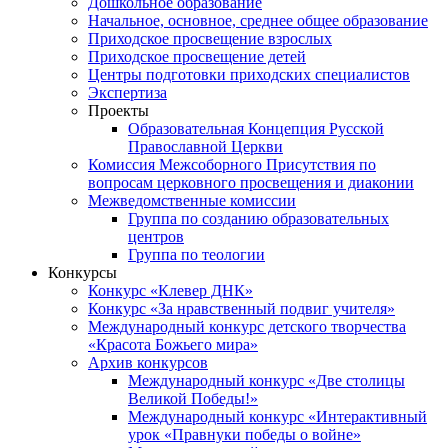
Дошкольное образование
Начальное, основное, среднее общее образование
Приходское просвещение взрослых
Приходское просвещение детей
Центры подготовки приходских специалистов
Экспертиза
Проекты
Образовательная Концепция Русской
Православной Церкви
Комиссия Межсоборного Присутствия по
вопросам церковного просвещения и диаконии
Межведомственные комиссии
Группа по созданию образовательных
центров
Группа по теологии
Конкурсы
Конкурс «Клевер ДНК»
Конкурс «За нравственный подвиг учителя»
Международный конкурс детского творчества
«Красота Божьего мира»
Архив конкурсов
Международный конкурс «Две столицы
Великой Победы!»
Международный конкурс «Интерактивный
урок «Правнуки победы о войне»