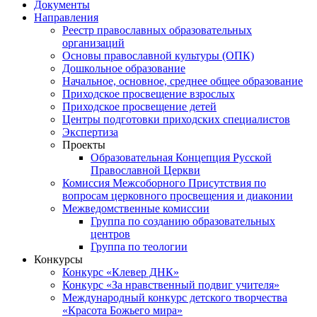
Документы
Направления
Реестр православных образовательных
организаций
Основы православной культуры (ОПК)
Дошкольное образование
Начальное, основное, среднее общее образование
Приходское просвещение взрослых
Приходское просвещение детей
Центры подготовки приходских специалистов
Экспертиза
Проекты
Образовательная Концепция Русской
Православной Церкви
Комиссия Межсоборного Присутствия по
вопросам церковного просвещения и диаконии
Межведомственные комиссии
Группа по созданию образовательных
центров
Группа по теологии
Конкурсы
Конкурс «Клевер ДНК»
Конкурс «За нравственный подвиг учителя»
Международный конкурс детского творчества
«Красота Божьего мира»