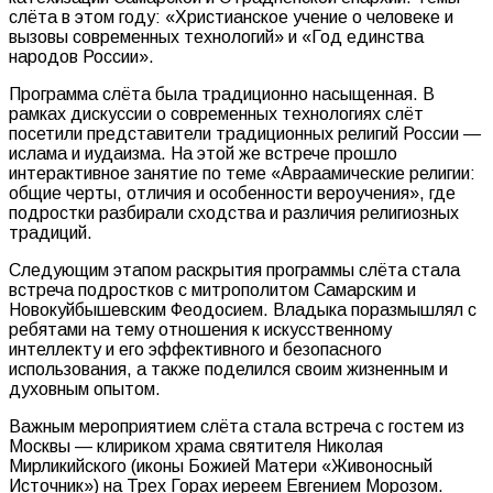
слёта в этом году: «Христианское учение о человеке и
вызовы современных технологий» и «Год единства
народов России».
Программа слёта была традиционно насыщенная. В
рамках дискуссии о современных технологиях слёт
посетили представители традиционных религий России —
ислама и иудаизма. На этой же встрече прошло
интерактивное занятие по теме «Авраамические религии:
общие черты, отличия и особенности вероучения», где
подростки разбирали сходства и различия религиозных
традиций.
Следующим этапом раскрытия программы слёта стала
встреча подростков с митрополитом Самарским и
Новокуйбышевским Феодосием. Владыка поразмышлял с
ребятами на тему отношения к искусственному
интеллекту и его эффективного и безопасного
использования, а также поделился своим жизненным и
духовным опытом.
Важным мероприятием слёта стала встреча с гостем из
Москвы — клириком храма святителя Николая
Мирликийского (иконы Божией Матери «Живоносный
Источник») на Трех Горах иереем Евгением Морозом.