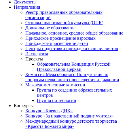
Документы
Направления
Реестр православных образовательных
организаций
Основы православной культуры (ОПК)
Дошкольное образование
Начальное, основное, среднее общее образование
Приходское просвещение взрослых
Приходское просвещение детей
Центры подготовки приходских специалистов
Экспертиза
Проекты
Образовательная Концепция Русской
Православной Церкви
Комиссия Межсоборного Присутствия по
вопросам церковного просвещения и диаконии
Межведомственные комиссии
Группа по созданию образовательных
центров
Группа по теологии
Конкурсы
Конкурс «Клевер ДНК»
Конкурс «За нравственный подвиг учителя»
Международный конкурс детского творчества
«Красота Божьего мира»