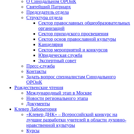
О Синодальном ОРОиК
Святейший Патриарх
Председатель отдела
Структура отдела
Сектор православных общеобразовательных
организаций
Сектор приходского просвещения
Сектор основ православной культуры
Канцелярия
Сектор мероприятий и конкурсов
Юридическая служба
Экспертный совет
Пресс-служба
Контакты
Задать вопрос специалистам Синодального
ОРОиК
Рождественские чтения
Международный этап в Москве
Новости регионального этапа
Документы
Клевер Лаборатория
«Клевер ДНК» – Всероссийский конкурс на
лучшие разработки учителей в области духовно-
нравственной культуры
Курсы