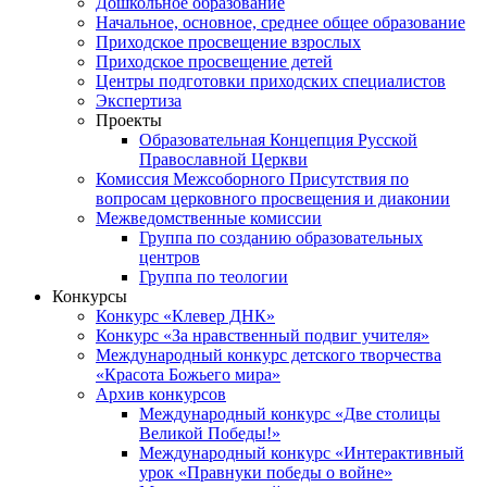
Дошкольное образование
Начальное, основное, среднее общее образование
Приходское просвещение взрослых
Приходское просвещение детей
Центры подготовки приходских специалистов
Экспертиза
Проекты
Образовательная Концепция Русской
Православной Церкви
Комиссия Межсоборного Присутствия по
вопросам церковного просвещения и диаконии
Межведомственные комиссии
Группа по созданию образовательных
центров
Группа по теологии
Конкурсы
Конкурс «Клевер ДНК»
Конкурс «За нравственный подвиг учителя»
Международный конкурс детского творчества
«Красота Божьего мира»
Архив конкурсов
Международный конкурс «Две столицы
Великой Победы!»
Международный конкурс «Интерактивный
урок «Правнуки победы о войне»