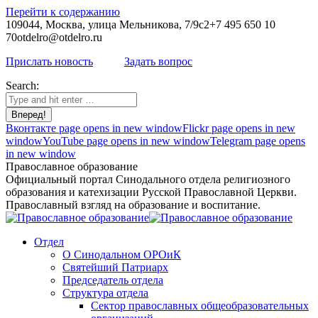
Перейти к содержанию
109044, Москва, улица Мельникова, 7/9с2
+7 495 650 10
70
otdelro@otdelro.ru
Прислать новость
Задать вопрос
Search:
Вконтакте page opens in new window
Flickr page opens in new
window
YouTube page opens in new window
Telegram page opens
in new window
Православное образование
Официальный портал Синодального отдела религиозного
образования и катехизации Русской Православной Церкви.
Православный взгляд на образование и воспитание.
Отдел
О Синодальном ОРОиК
Святейший Патриарх
Председатель отдела
Структура отдела
Сектор православных общеобразовательных