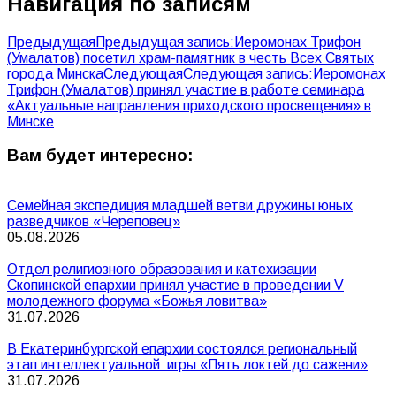
Навигация по записям
Предыдущая
Предыдущая запись:
Иеромонах Трифон
(Умалатов) посетил храм-памятник в честь Всех Святых
города Минска
Следующая
Следующая запись:
Иеромонах
Трифон (Умалатов) принял участие в работе семинара
«Актуальные направления приходского просвещения» в
Минске
Вам будет интересно:
Семейная экспедиция младшей ветви дружины юных
разведчиков «Череповец»
05.08.2026
Отдел религиозного образования и катехизации
Скопинской епархии принял участие в проведении V
молодежного форума «Божья ловитва»
31.07.2026
В Екатеринбургской епархии состоялся региональный
этап интеллектуальной игры «Пять локтей до сажени»
31.07.2026