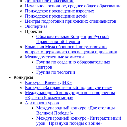
Дошкольное образование
Начальное, основное, среднее общее образование
Приходское просвещение взрослых
Приходское просвещение детей
Центры подготовки приходских специалистов
Экспертиза
Проекты
Образовательная Концепция Русской
Православной Церкви
Комиссия Межсоборного Присутствия по
вопросам церковного просвещения и диаконии
Межведомственные комиссии
Группа по созданию образовательных
центров
Группа по теологии
Конкурсы
Конкурс «Клевер ДНК»
Конкурс «За нравственный подвиг учителя»
Международный конкурс детского творчества
«Красота Божьего мира»
Архив конкурсов
Международный конкурс «Две столицы
Великой Победы!»
Международный конкурс «Интерактивный
урок «Правнуки победы о войне»