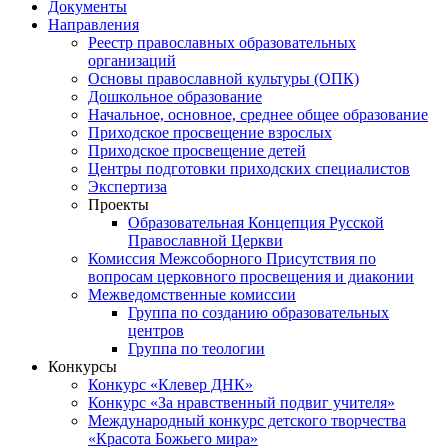
Документы
Направления
Реестр православных образовательных
организаций
Основы православной культуры (ОПК)
Дошкольное образование
Начальное, основное, среднее общее образование
Приходское просвещение взрослых
Приходское просвещение детей
Центры подготовки приходских специалистов
Экспертиза
Проекты
Образовательная Концепция Русской
Православной Церкви
Комиссия Межсоборного Присутствия по
вопросам церковного просвещения и диаконии
Межведомственные комиссии
Группа по созданию образовательных
центров
Группа по теологии
Конкурсы
Конкурс «Клевер ДНК»
Конкурс «За нравственный подвиг учителя»
Международный конкурс детского творчества
«Красота Божьего мира»