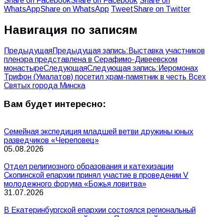
Share on Facebook
Share on Facebook
Share on
WhatsApp
Share on WhatsApp
Tweet
Share on Twitter
Навигация по записям
Предыдущая
Предыдущая запись:
Выставка участников
пленэра представлена в Серафимо-Дивеевском
монастыре
Следующая
Следующая запись:
Иеромонах
Трифон (Умалатов) посетил храм-памятник в честь Всех
Святых города Минска
Вам будет интересно:
Семейная экспедиция младшей ветви дружины юных
разведчиков «Череповец»
05.08.2026
Отдел религиозного образования и катехизации
Скопинской епархии принял участие в проведении V
молодежного форума «Божья ловитва»
31.07.2026
В Екатеринбургской епархии состоялся региональный