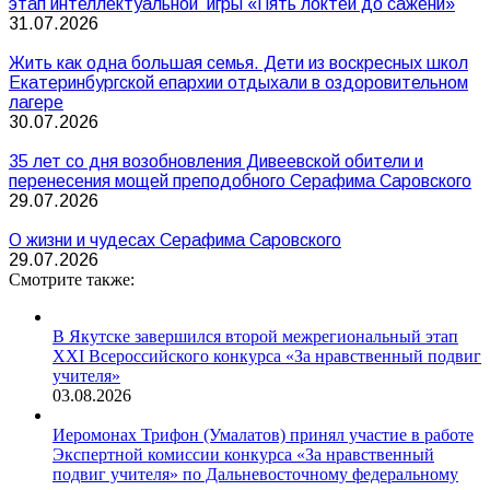
этап интеллектуальной игры «Пять локтей до сажени»
31.07.2026
Жить как одна большая семья. Дети из воскресных школ
Екатеринбургской епархии отдыхали в оздоровительном
лагере
30.07.2026
35 лет со дня возобновления Дивеевской обители и
перенесения мощей преподобного Серафима Саровского
29.07.2026
О жизни и чудесах Серафима Саровского
29.07.2026
Смотрите также:
В Якутске завершился второй межрегиональный этап
XXI Всероссийского конкурса «За нравственный подвиг
учителя»
03.08.2026
Иеромонах Трифон (Умалатов) принял участие в работе
Экспертной комиссии конкурса «За нравственный
подвиг учителя» по Дальневосточному федеральному