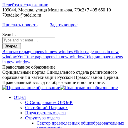
Перейти к содержанию
109044, Москва, улица Мельникова, 7/9с2
+7 495 650 10
70
otdelro@otdelro.ru
Прислать новость
Задать вопрос
Search:
Вконтакте page opens in new window
Flickr page opens in new
window
YouTube page opens in new window
Telegram page opens
in new window
Православное образование
Официальный портал Синодального отдела религиозного
образования и катехизации Русской Православной Церкви.
Православный взгляд на образование и воспитание.
Отдел
О Синодальном ОРОиК
Святейший Патриарх
Председатель отдела
Структура отдела
Сектор православных общеобразовательных