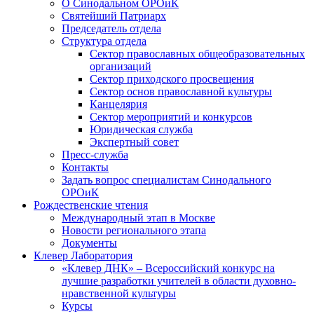
О Синодальном ОРОиК
Святейший Патриарх
Председатель отдела
Структура отдела
Сектор православных общеобразовательных
организаций
Сектор приходского просвещения
Сектор основ православной культуры
Канцелярия
Сектор мероприятий и конкурсов
Юридическая служба
Экспертный совет
Пресс-служба
Контакты
Задать вопрос специалистам Синодального
ОРОиК
Рождественские чтения
Международный этап в Москве
Новости регионального этапа
Документы
Клевер Лаборатория
«Клевер ДНК» – Всероссийский конкурс на
лучшие разработки учителей в области духовно-
нравственной культуры
Курсы